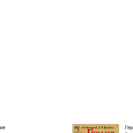
тия
Гер