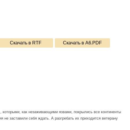
Скачать в RTF
Скачать в A6.PDF
, которыми, как незаживающими язвами, покрылись все континенты
я не заставили себя ждать. А разгребать их приходится ветерану