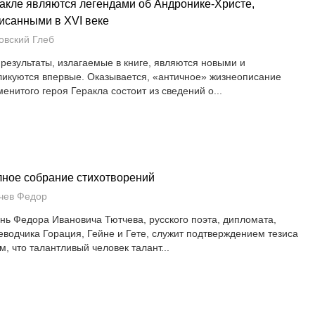
акле являются легендами об Андронике-Христе,
исанными в XVI веке
овский Глеб
 результаты, излагаемые в книге, являются новыми и
ликуются впервые. Оказывается, «античное» жизнеописание
менитого героя Геракла состоит из сведений о...
ное собрание стихотворений
чев Федор
нь Федора Ивановича Тютчева, русского поэта, дипломата,
еводчика Горация, Гейне и Гете, служит подтверждением тезиса
м, что талантливый человек талант...