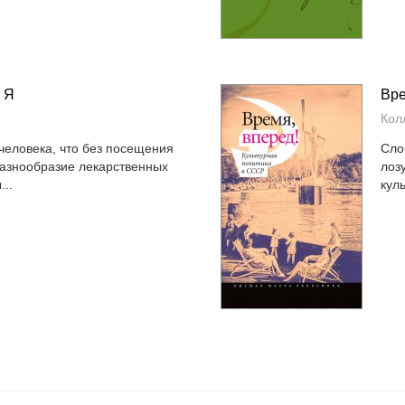
 Я
Вре
Кол
человека, что без посещения
Сло
разнообразие лекарственных
лоз
...
кул