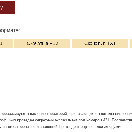
гу
формате:
UB
Скачать в FB2
Скачать в TXT
терроризируют население территорий, прилегающих к аномальным зонам
роф, был проведен секретный эксперимент под номером 431. Последстви
 на его стороне, но и зловещий Претендент еще не сложил оружия…