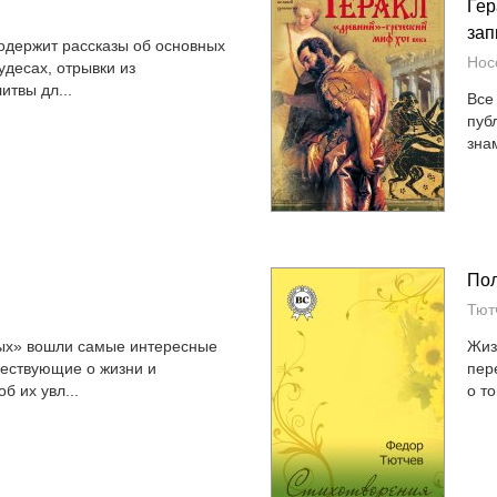
Гер
зап
одержит рассказы об основных
Нос
удесах, отрывки из
итвы дл...
Все
пуб
зна
Пол
Тют
ных» вошли самые интересные
Жиз
вествующие о жизни и
пер
б их увл...
о то