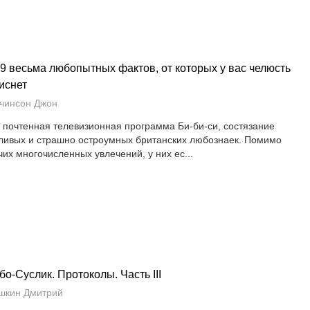
9 весьма любопытных фактов, от которых у вас челюсть
иснет
чинсон Джон
– почтенная телевизионная программа Би-би-си, состязание
ливых и страшно остроумных британских любознаек. Помимо
чих многочисленных увлечений, у них ес...
бо-Суслик. Протоколы. Часть III
шкин Дмитрий