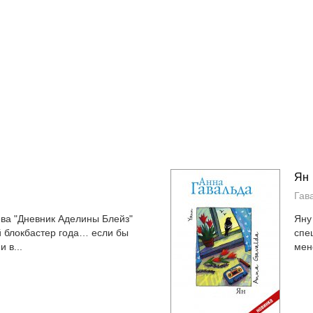
Ян
Гав
ва "Дневник Аделины Блейз"
Яну
й блокбастер года… если бы
спе
 в...
мен