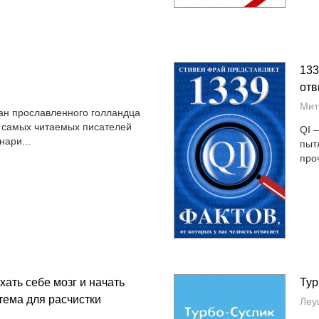
133
отв
Мит
ан прославленного голландца
у самых читаемых писателей
QI 
ари...
пыт
про
хать себе мозг и начать
Тур
тема для расчистки
Леу