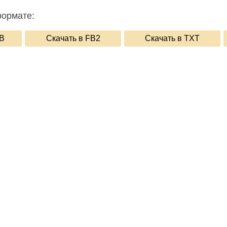
формате:
UB
Скачать в FB2
Скачать в TXT