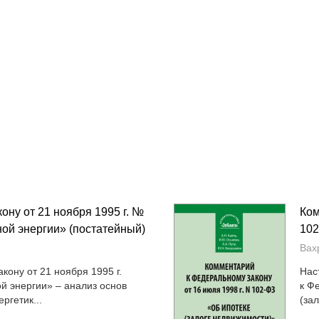
ну от 21 ноября 1995 г. №
Ком
ой энергии» (постатейный)
102
Вах
ону от 21 ноября 1995 г.
Нас
й энергии» – анализ основ
к Ф
ргетик...
(зал