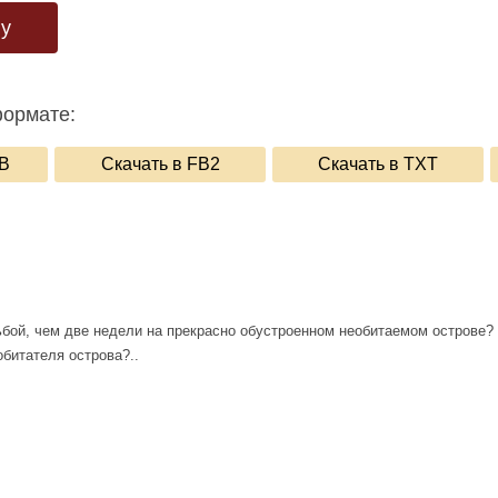
гу
формате:
UB
Скачать в FB2
Скачать в TXT
ой, чем две недели на прекрасно обустроенном необитаемом острове? Д
битателя острова?..