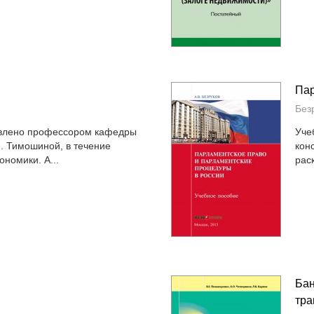
Пар
Без
овлено профессором кафедры
Уче
. Тимошиной, в течение
кон
ономики. А...
рас
Бан
тра