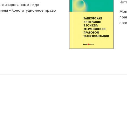
Чет
матизированном виде
ины «Конституционное право
Мон
пра
евр