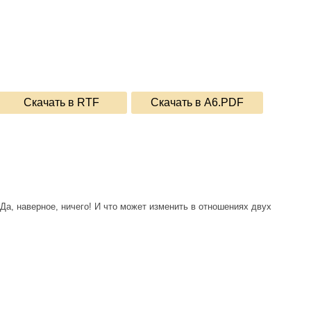
Скачать в RTF
Скачать в A6.PDF
а, наверное, ничего! И что может изменить в отношениях двух