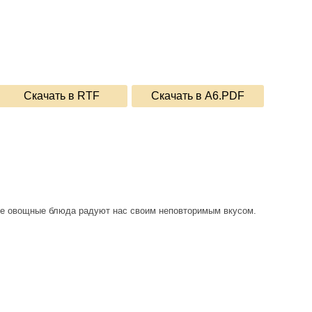
Скачать в RTF
Скачать в A6.PDF
ные овощные блюда радуют нас своим неповторимым вкусом.