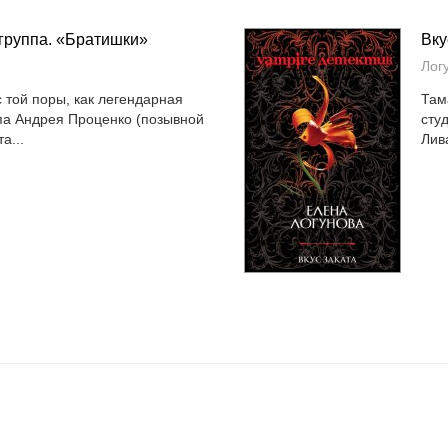
группа. «Братишки»
Вку
Лог
 той поры, как легендарная
Там
па Андрея Проценко (позывной
сту
а...
Лив