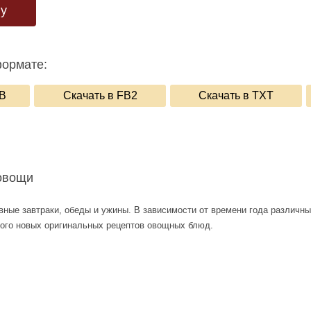
гу
формате:
UB
Скачать в FB2
Скачать в TXT
овощи
евные завтраки, обеды и ужины. В зависимости от времени года различ
ного новых оригинальных рецептов овощных блюд.