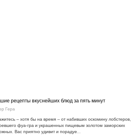
шие рецепты вкуснейших блюд за пять минут
ер Гера
ажитесь – хотя бы на время – от набивших оскомину лобстеров,
оевшего фуа-гра и украшенных пищевым золотом заморских
ожных. Вас приятно удивит и порадуе...