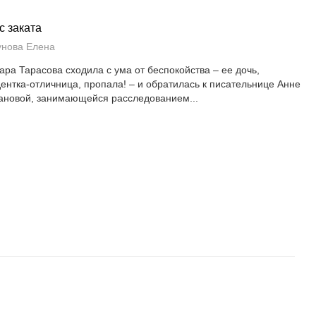
с заката
унова Елена
ара Тарасова сходила с ума от беспокойства – ее дочь,
дентка-отличница, пропала! – и обратилась к писательнице Анне
ановой, занимающейся расследованием...