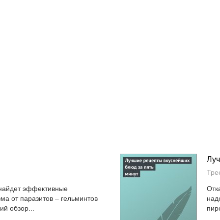
Луч
Тре
 найдет эффективные
Отк
а от паразитов – гельминтов
над
ий обзор...
пир