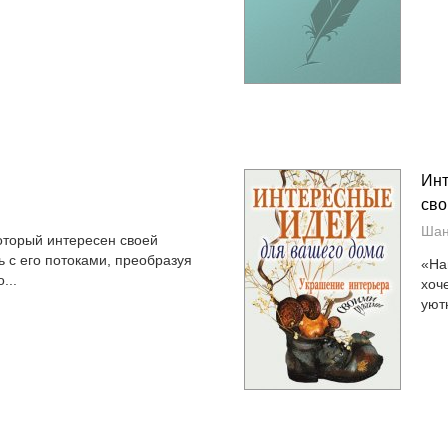
Инт
сво
Шан
который интересен своей
ь с его потоками, преобразуя
«На
...
хоч
уют