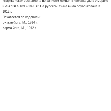
«Карма-йога» составлена по записям лекций Вивекананды в Америке
и Англии в 1893–1896 гг. На русском языке была опубликована в
1912 г.
Печатается по изданиям:
Бхакти-йога, М., 1914 г.
Карма-йога, М., 1912 г.