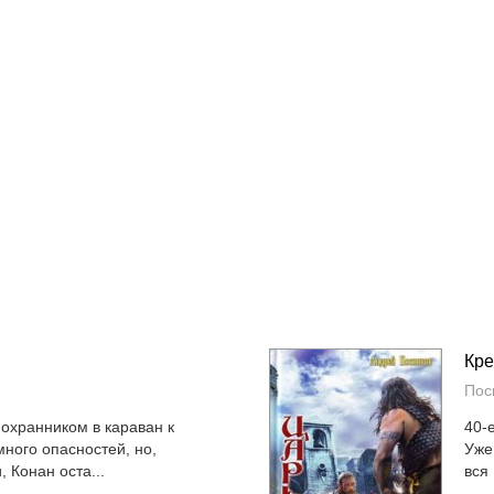
Кре
Пос
охранником в караван к
40-
много опасностей, но,
Уже
 Конан оста...
вся