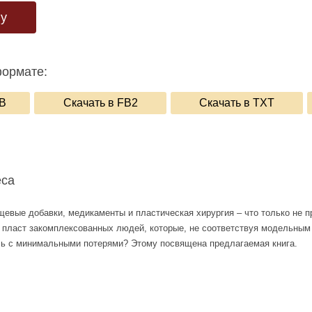
гу
формате:
UB
Скачать в FB2
Скачать в TXT
еса
щевые добавки, медикаменты и пластическая хирургия – что только не 
й пласт закомплексованных людей, которые, не соответствуя модельным
ось с минимальными потерями? Этому посвящена предлагаемая книга.