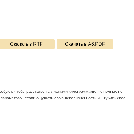
Скачать в RTF
Скачать в A6.PDF
пробуют, чтобы расстаться с лишними килограммами. Но полных не
 параметрам, стали ощущать свою неполноценность и – губить свое