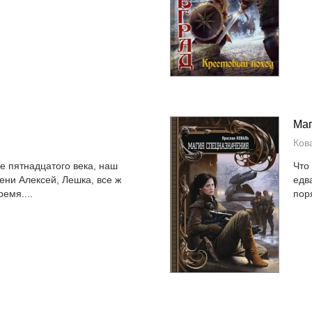
Маг
Ков
е пятнадцатого века, наш
Что
ени Алексей, Лешка, все ж
едв
емя....
пор