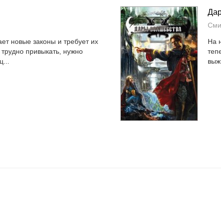
Да
Сми
ет новые законы и требует их
На 
трудно привыкать, нужно
теп
...
выж