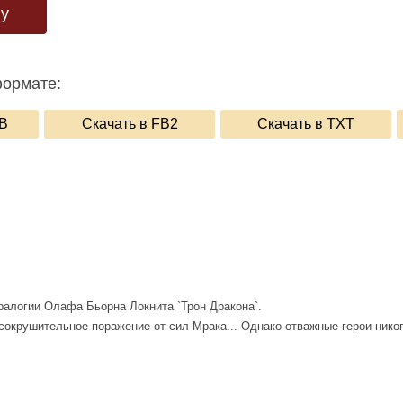
гу
формате:
UB
Скачать в FB2
Скачать в TXT
ралогии Олафа Бьорна Локнита `Трон Дракона`.
 сокрушительное поражение от сил Мрака... Однако отважные герои нико