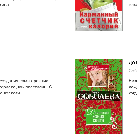
зна...
гово
До 
Соб
 создания самых разных
Ник
териала, как пластилин. С
дож
 воплоти...
ког