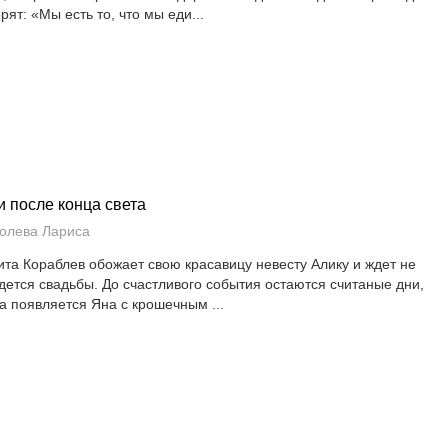
рят: «Мы есть то, что мы еди...
и после конца света
олева Лариса
ита Кораблев обожает свою красавицу невесту Алику и ждет не
дется свадьбы. До счастливого события остаются считаные дни,
да появляется Яна с крошечным ...