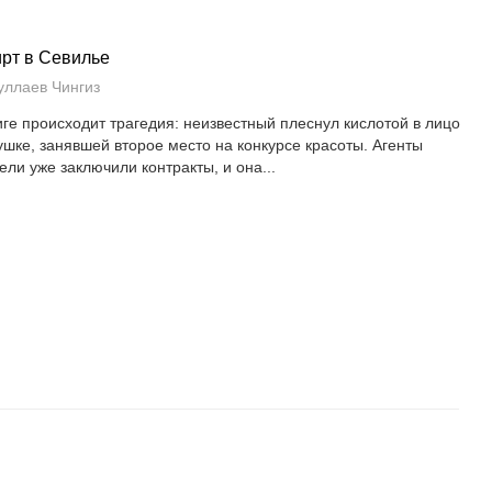
рт в Севилье
уллаев Чингиз
иге происходит трагедия: неизвестный плеснул кислотой в лицо
ушке, занявшей второе место на конкурсе красоты. Агенты
ели уже заключили контракты, и она...