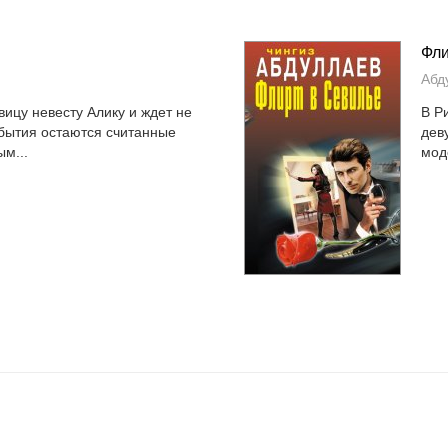
Фли
Абд
ицу невесту Алику и ждет не
В Р
обытия остаются считанные
дев
ым...
мод