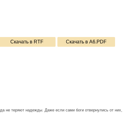
Скачать в RTF
Скачать в A6.PDF
гда не теряют надежды. Даже если сами боги отвернулись от них,