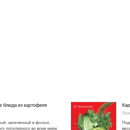
е блюда из картофеля
Кар
Луж
ный, запеченный в фольге…
Под
го популярного во всем мире
вес