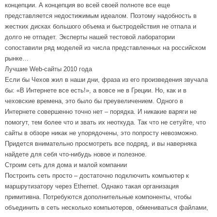
концепции. А концепция во всей своей полноте все еще
представляется недостижимым идеалом. Поэтому надобность в
жестких дисках большого объема и быстродействия не отпала и
долго не отпадет. Эксперты нашей тестовой лаборатории
сопоставили ряд моделей из числа представленных на российском
рынке…
Лучшие Web-сайты 2010 года
Если бы Чехов жил в наши дни, фраза из его произведения звучала
бы: «В Интернете все есть!», а вовсе не в Греции. Но, как и в
чеховские времена, это было бы преувеличением. Одного в
Интернете совершенно точно нет – порядка. И никакие варяги не
помогут, тем более что и звать их неоткуда. Так что не сетуйте, что
сайты в обзоре никак не упорядочены, это попросту невозможно.
Придется внимательно просмотреть все подряд, и вы наверняка
найдете для себя что-нибудь новое и полезное.
Строим сеть для дома и малой компании
Построить сеть просто – достаточно подключить компьютер к
маршрутизатору через Ethernet. Однако такая организация
примитивна. Потребуются дополнительные компоненты, чтобы
объединить в сеть несколько компьютеров, обмениваться файлами,