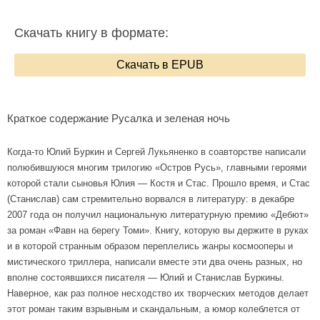
Скачать книгу в формате:
Скачать в EPUB
Краткое содержание Русалка и зеленая ночь
Когда-то Юлий Буркин и Сергей Лукьяненко в соавторстве написали
полюбившуюся многим трилогию «Остров Русь», главными героями
которой стали сыновья Юлия — Костя и Стас. Прошло время, и Стас
(Станислав) сам стремительно ворвался в литературу: в декабре
2007 года он получил национальную литературную премию «Дебют»
за роман «Фавн на берегу Томи». Книгу, которую вы держите в руках
и в которой странным образом переплелись жанры космооперы и
мистического триллера, написали вместе эти два очень разных, но
вполне состоявшихся писателя — Юлий и Станислав Буркины.
Наверное, как раз полное несходство их творческих методов делает
этот роман таким взрывным и скандальным, а юмор колеблется от