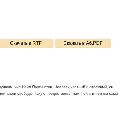
Скачать в RTF
Скачать в A6.PDF
 лучшим был Нейл Партингтон. Человек честный и отважный, он
нали такой свободы, какую предоставлял нам Нейл, в чем вы сами