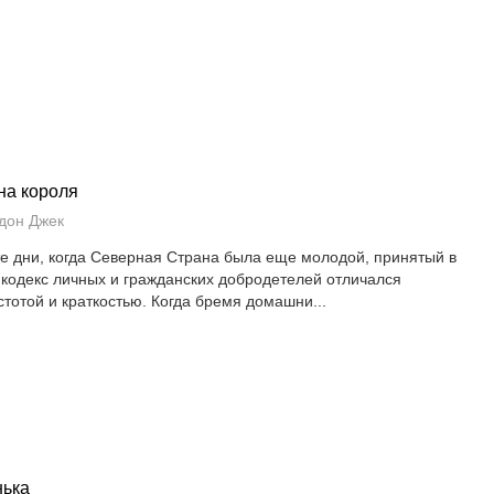
а короля
дон Джек
те дни, когда Северная Страна была еще молодой, принятый в
 кодекс личных и гражданских добродетелей отличался
стотой и краткостью. Когда бремя домашни...
ька