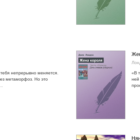
Жен
Лон
г тебя непрерывно меняется.
«В 
без метаморфоз. Но это
ней
..
про
Нян