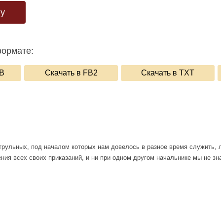
гу
формате:
UB
Скачать в FB2
Скачать в TXT
атрульных, под началом которых нам довелось в разное время служить,
ения всех своих приказаний, и ни при одном другом начальнике мы не з