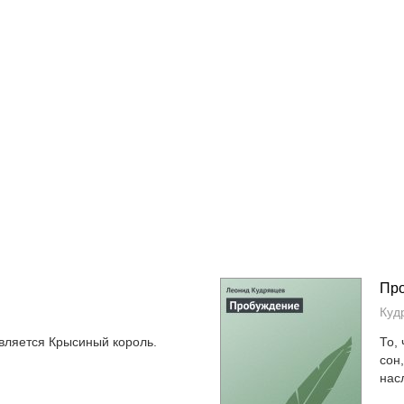
Пр
Куд
является Крысиный король.
То,
сон
нас