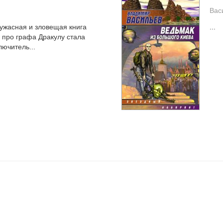
Вас
ужасная и зловещая книга
...
 про графа Дракулу стала
лючитель...