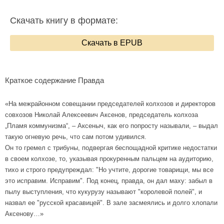
Скачать книгу в формате:
Скачать в EPUB
Краткое содержание Правда
«На межрайонном совещании председателей колхозов и директоров
совхозов Николай Алексеевич Аксенов, председатель колхоза
„Пламя коммунизма“, – Аксеныч, как его попросту называли, – выдал
такую огневую речь, что сам потом удивился.
Он то гремел с трибуны, подвергая беспощадной критике недостатки
в своем колхозе, то, указывая прокуренным пальцем на аудиторию,
тихо и строго предупреждал: "Но учтите, дорогие товарищи, мы все
это исправим. Исправим". Под конец, правда, он дал маху: забыл в
пылу выступления, что кукурузу называют "королевой полей", и
назвал ее "русской красавицей". В зале засмеялись и долго хлопали
Аксенову…»