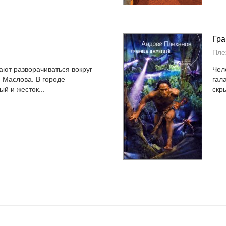
Гра
Пле
ют разворачиваться вокруг
Чел
 Маслова. В городе
гал
й и жесток...
скр