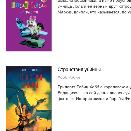
Бывшие мошенники, а ныне преуспев
умница Лола и ее верный друг, хитр
Маркиз, влипли, что называется, по уш
Странствия убийцы
Хобб Робин
Трилогия Робин Хобб о королевском 
Видящих», – по сей день одно из лу
фэнтези. История жизни и борьбы Фит