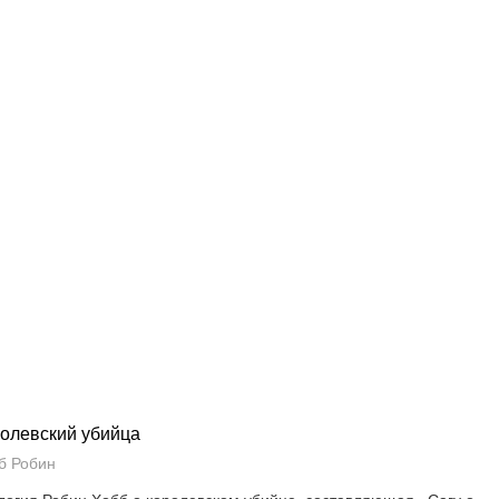
олевский убийца
б Робин