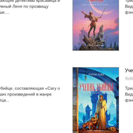
ающие детективы красавица и
Три
оумный Леня по прозвищу
Вид
и....
фэн
Уче
Хоб
убийце, составляющая «Сагу о
Три
чших произведений в жанре
Вид
ца...
фэн