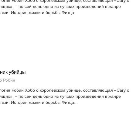
логия Робин Хобб о королевском убийце, составляющая «Сагу о
ящих», – по сей день одно из лучших произведений в жанре
тези. История жизни и борьбы Фитца...
ник убийцы
б Робин
логия Робин Хобб о королевском убийце, составляющая «Сагу о
ящих», – по сей день одно из лучших произведений в жанре
тези. История жизни и борьбы Фитца...