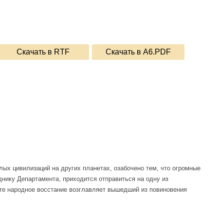
Скачать в RTF
Скачать в A6.PDF
х цивилизаций на других планетах, озабочено тем, что огромные
нику Департамента, приходится отправиться на одну из
те народное восстание возглавляет вышедший из повиновения