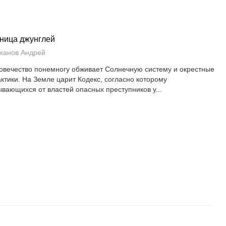
ница джунглей
ханов Андрей
овечество понемногу обживает Солнечную систему и окрестные
актики. На Земле царит Кодекс, согласно которому
ывающихся от властей опасных преступников у...