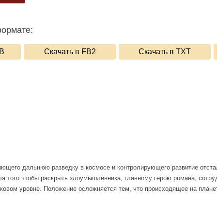
формате:
UB
Скачать в FB2
Скачать в TXT
щего дальнюю разведку в космосе и контролирующего развитие отсталы
я того чтобы раскрыть злоумышленника, главному герою романа, сотруд
ековом уровне. Положение осложняется тем, что происходящее на плане