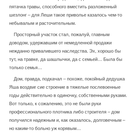
пятачка травы, способного вместить разложенный
шезлонг – для Леши такое приволье казалось чем-то
небывалым и расточительным.
Просторный участок стал, пожалуй, главным
доводом, удержавшим от немедленной продажи
нежданно привалившего наследства. Эх, хорошо бы
тут, на травке, да шашлычки, да с семьей… Была бы
только семья…
Дом, правда, подкачал – похоже, покойный дедушка
Яша воздвиг сие строение в тяжелые послевоенные
годы действительно в одиночку, собственными руками.
Вот только, к сожалению, это не были руки
профессионального плотника либо строителя – дом
получился надежным и, как оказалось, долговечным –
но каким-то больно уж корявым…