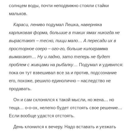
солнцем воды, почти неподвижно стояли стайки
мальков.
Караси,
лениво подумал Лешка,
наверняка
карликовая форма, большие в таких ямах никогда не
вырастают – тесно, пищи мало… А пересади их в
просторное озеро – ого-го, больше килограмма
вымахают… Ну и ладно, зато теперь не будет
проблем с живцами на рыбалку…
Подумал и удивился:
пока он тут взвешивал все за и против, подсознание
его, похоже, решило единолично – наследство не
продавать.
Он и сам склонялся к такой мысли, но жена… но
теща… о-о-ох, нелегко будет отстоять свое решение…
Если вообще удастся отстоять.
День клонился к вечеру. Надо вставать и уезжать