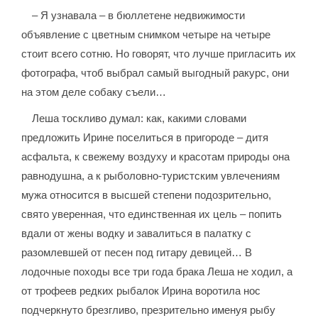
– Я узнавала – в бюллетене недвижимости
объявление с цветным снимком четыре на четыре
стоит всего сотню. Но говорят, что лучше пригласить их
фотографа, чтоб выбрал самый выгодный ракурс, они
на этом деле собаку съели…
Леша тоскливо думал: как, какими словами
предложить Ирине поселиться в пригороде – дитя
асфальта, к свежему воздуху и красотам природы она
равнодушна, а к рыболовно-туристским увлечениям
мужа относится в высшей степени подозрительно,
свято уверенная, что единственная их цель – попить
вдали от жены водку и завалиться в палатку с
разомлевшей от песен под гитару девицей… В
лодочные походы все три года брака Леша не ходил, а
от трофеев редких рыбалок Ирина воротила нос
подчеркнуто брезгливо, презрительно именуя рыбу