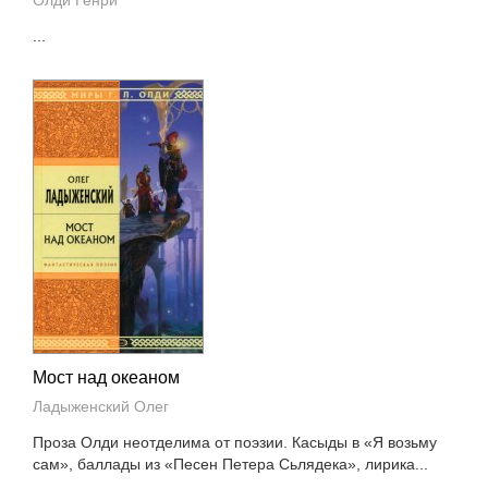
Олди Генри
...
Мост над океаном
Ладыженский Олег
Проза Олди неотделима от поэзии. Касыды в «Я возьму
сам», баллады из «Песен Петера Сьлядека», лирика...