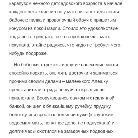
карапузом нежного детсадовского возраста в начале
каждого лета клянчил он у матери сачок для ловли
бабочек: палка и проволочный обруч с пришитым
конусом из яркой марли. Стоило это удовольствие
тогда не то тридцать, не то сорок копеек – мать
покупала, втайне радуясь, что чадо не требует чего-
нибудь подороже.
Но бабочки, стрекозы и другие насекомые могли
спокойно порхать, опылять цветочки и заниматься
прочими своими делами – маленького Алешку
представители отряда чешуйчатокрылых не
привлекали. Вооружившись сачком и стеклянной
банкой, он шел к ближайшему ручейку, прудику,
болотцу или просто к большой луже (к глубоким
водоемам мать, понятное дело, не подпускала) и
долгие часы охотился на загадочных подводных