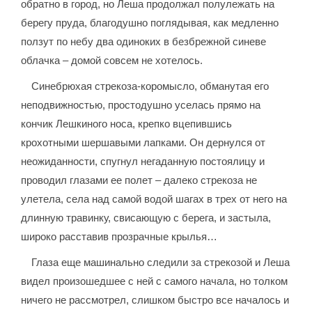
обратно в город, но Леша продолжал полулежать на
берегу пруда, благодушно поглядывая, как медленно
ползут по небу два одиноких в безбрежной синеве
облачка – домой совсем не хотелось.
Синебрюхая стрекоза-коромысло, обманутая его
неподвижностью, простодушно уселась прямо на
кончик Лешкиного носа, крепко вцепившись
крохотными шершавыми лапками. Он дернулся от
неожиданности, спугнул негаданную постоялицу и
проводил глазами ее полет – далеко стрекоза не
улетела, села над самой водой шагах в трех от него на
длинную травинку, свисающую с берега, и застыла,
широко расставив прозрачные крылья…
Глаза еще машинально следили за стрекозой и Леша
видел произошедшее с ней с самого начала, но толком
ничего не рассмотрел, слишком быстро все началось и