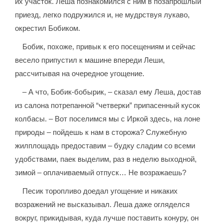
их участок. Леша познакомился с ним в позапрошлый
приезд, легко подружился и, не мудрствуя лукаво,
окрестил Бобиком.
Бобик, похоже, привык к его посещениям и сейчас
весело припустил к машине впереди Леши,
рассчитывая на очередное угощение.
– А что, Бобик-бобырик, – сказал ему Леша, достав
из салона потрепанной “четверки” припасенный кусок
колбасы. – Вот поселимся мы с Иркой здесь, на лоне
природы – пойдешь к нам в сторожа? Служебную
жилплощадь предоставим – будку сладим со всеми
удобствами, паек выделим, раз в неделю выходной,
зимой – оплачиваемый отпуск… Не возражаешь?
Песик торопливо доедал угощение и никаких
возражений не высказывал. Леша даже огляделся
вокруг, прикидывая, куда лучше поставить конуру, он