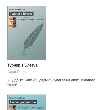
Турнир в Блезуа
Олди Генри
«– Дядько Сил! Эй, дядько! Лупоглазка опять в болоте
тонет!...