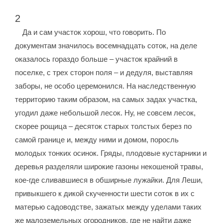
2
Да и сам участок хорош, что говорить. По
документам значилось восемнадцать соток, на деле
оказалось гораздо больше – участок крайний в
поселке, с трех сторон поля – и дедуля, выставляя
заборы, не особо церемонился. На наследственную
территорию таким образом, на самых задах участка,
угодил даже небольшой лесок. Ну, не совсем лесок,
скорее рощица – десяток старых толстых берез по
самой границе и, между ними и домом, поросль
молодых тонких осинок. Гряды, плодовые кустарники и
деревья разделяли широкие газоны некошеной травы,
кое-где сливавшиеся в обширные лужайки. Для Леши,
привыкшего к дикой скученности шести соток в их с
матерью садоводстве, зажатых между уделами таких
же малоземельных огородников, где не найти даже