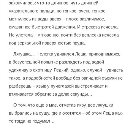
закончилось: что-то длинное, чуть длинней
указательного пальца, но тонкое, очень тонкое,
метнулось из воды вверх – плохо различимое,
смазанное быстротой движения. И стрекоза исчезла.
Не улетела – мгновенно, почти без всплеска исчезла
под зеркальной поверхностью пруда.
Лягушка… – слегка удивился Леша, приподнимаясь
в безуспешной попытке разглядеть под водой
удачливую охотницу. Редкий, однако, случай – увидеть
такое, а подробностей вообще без рапидной съемки не
разберешь – язык у пучеглазой выстреливает и
втягивается обратно за долю секунды…
О том, что еще в мае, отметав икру, все лягушки
выбрались на сушу, где и охотятся – об этом Леша как-
то тогда не подумал…