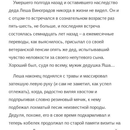
Умершего полгода назад и оставившего наследство
деда Леша Виноградов никогда в жизни не видел. Он и
с отцом-то встречался в сознательном возрасте раз
пять-шесть, не больше, и последняя встреча
состоялась семнадцать лет назад – а ежемесячные
переводы, как выяснилось, присылал со своей
ветеранской пенсии опять же дед, испытывавший
чувство неловкости за своего непутевого сына.
Хороший был, судя по всему, мужик дедушка Яша…
Леша наконец поднялся с травы и массировал
затекшую левую руку (и сам не заметил, как успел
отлежать), когда, радостно виляя хвостом и
подпрыгивая словно резиновый мячик, к нему
подбежал лохматый песик неизвестной породы.
Дедуля, похоже, его в свое время подкармливал и
теперь кобелек продолжал по старой памяти визиты на