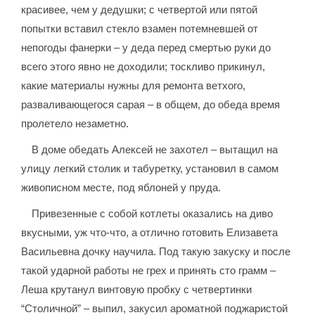
красивее, чем у дедушки; с четвертой или пятой
попытки вставил стекло взамен потемневшей от
непогоды фанерки – у деда перед смертью руки до
всего этого явно не доходили; тоскливо прикинул,
какие материалы нужны для ремонта ветхого,
разваливающегося сарая – в общем, до обеда время
пролетело незаметно.
В доме обедать Алексей не захотел – вытащил на
улицу легкий столик и табуретку, установил в самом
живописном месте, под яблоней у пруда.
Привезенные с собой котлеты оказались на диво
вкусными, уж что-что, а отлично готовить Елизавета
Васильевна дочку научила. Под такую закуску и после
такой ударной работы не грех и принять сто грамм –
Леша крутанул винтовую пробку с четвертинки
“Столичной” – выпил, закусил ароматной поджаристой