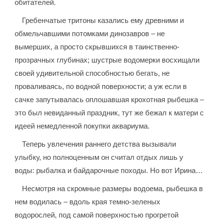
обитателей.
Гребенчатые тритоны казались ему древними и
обмельчавшими потомками динозавров – не
вымерших, а просто скрывшихся в таинственно-
прозрачных глубинах; шустрые водомерки восхищали
своей удивительной способностью бегать, не
проваливаясь, по водной поверхности; а уж если в
сачке запутывалась оплошавшая крохотная рыбешка –
это был невиданный праздник, тут же бежал к матери с
идеей немедленной покупки аквариума.
Теперь увлечения раннего детства вызывали
улыбку, но полноценным он считал отдых лишь у
воды: рыбалка и байдарочные походы. Но вот Ирина…
Несмотря на скромные размеры водоема, рыбешка в
нем водилась – вдоль края темно-зеленых
водорослей, под самой поверхностью прогретой