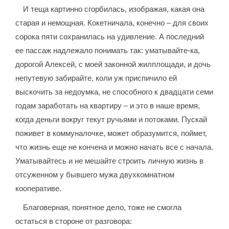
И теща картинно сгорбилась, изображая, какая она
старая и немощная. Кокетничала, конечно – для своих
сорока пяти сохранилась на удивление. А последний
ее пассаж надлежало понимать так: уматывайте-ка,
дорогой Алексей, с моей законной жилплощади, и дочь
непутевую забирайте, коли уж приспичило ей
выскочить за недоумка, не способного к двадцати семи
годам заработать на квартиру – и это в наше время,
когда деньги вокруг текут ручьями и потоками. Пускай
поживет в коммуналочке, может образумится, поймет,
что жизнь еще не кончена и можно начать все с начала.
Уматывайтесь и не мешайте строить личную жизнь в
отсуженном у бывшего мужа двухкомнатном
кооперативе.
Благоверная, понятное дело, тоже не смогла
остаться в стороне от разговора: