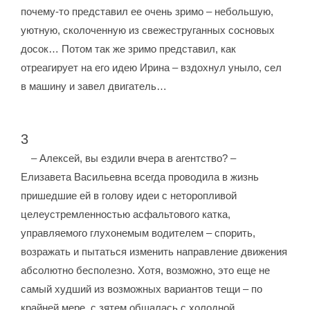
почему-то представил ее очень зримо – небольшую,
уютную, сколоченную из свежеструганных сосновых
досок… Потом так же зримо представил, как
отреагирует на его идею Ирина – вздохнул уныло, сел
в машину и завел двигатель…
3
– Алексей, вы ездили вчера в агентство? –
Елизавета Васильевна всегда проводила в жизнь
пришедшие ей в голову идеи с неторопливой
целеустремленностью асфальтового катка,
управляемого глухонемым водителем – спорить,
возражать и пытаться изменить направление движения
абсолютно бесполезно. Хотя, возможно, это еще не
самый худший из возможных вариантов тещи – по
крайней мере, с зятем общалась с холодной