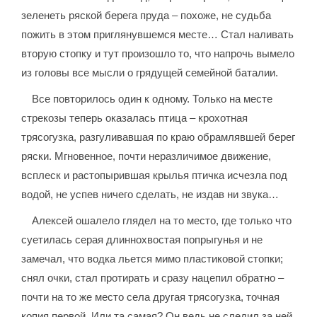
зеленеть ряской берега пруда – похоже, не судьба
пожить в этом приглянувшемся месте… Стал наливать
вторую стопку и тут произошло то, что напрочь вымело
из головы все мысли о грядущей семейной баталии.
Все повторилось один к одному. Только на месте
стрекозы теперь оказалась птица – крохотная
трясогузка, разгуливавшая по краю обрамлявшей берег
ряски. Мгновенное, почти неразличимое движение,
всплеск и растопырившая крылья птичка исчезла под
водой, не успев ничего сделать, не издав ни звука…
Алексей ошалело глядел на то место, где только что
суетилась серая длиннохвостая попрыгунья и не
замечал, что водка льется мимо пластиковой стопки;
снял очки, стал протирать и сразу нацепил обратно –
почти на то же место села другая трясогузка, точная
копия первой. Или та самая? Он ведь не следил за ней