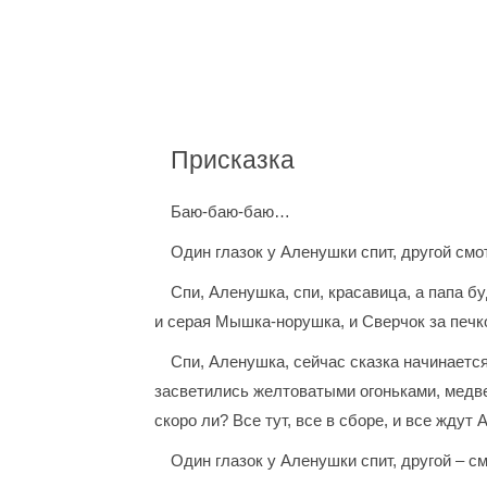
Присказка
Баю-баю-баю…
Один глазок у Аленушки спит, другой смо
Спи, Аленушка, спи, красавица, а папа бу
и серая Мышка-норушка, и Сверчок за печко
Спи, Аленушка, сейчас сказка начинается
засветились желтоватыми огоньками, медве
скоро ли? Все тут, все в сборе, и все ждут
Один глазок у Аленушки спит, другой – см