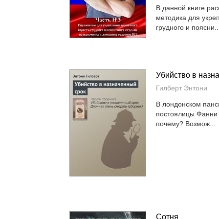
В данной книге ра
методика для укре
грудного и поясни..
Убийство в назн
Гилберт Энтони
В лондонском панс
постоялицы Фанни 
почему? Возмож...
Сотня