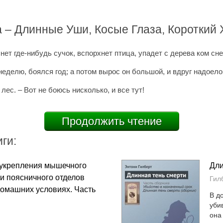
а – Длинные Уши, Косые Глаза, Короткий 
нет где-нибудь сучок, вспорхнет птица, упадет с дерева ком сне
неделю, боялся год; а потом вырос он большой, и вдруг надоело
 лес. – Вот не боюсь нисколько, и все тут!
Продолжить чтение
ги:
 укрепления мышечного
Дли
 и поясничного отделов
Гил
домашних условиях. Часть
В д
уби
она