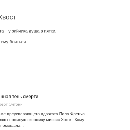
Хвост
га – у зайчика душа в пятки.
 ему бояться.
нная тень смерти
берт Энтони
оме преуспевающего адвоката Пола Френча
вают пожилую экономку миссис Хоггет. Кому
 помешала...