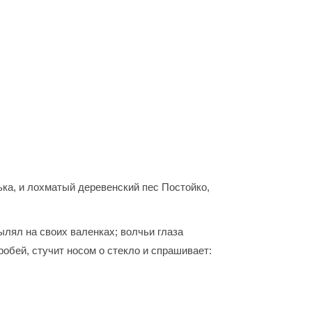
ська, и лохматый деревенский пес Постойко,
ылял на своих валенках; волчьи глаза
обей, стучит носом о стекло и спрашивает: