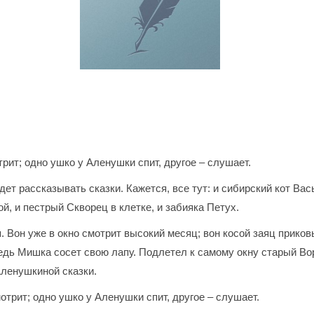
трит; одно ушко у Аленушки спит, другое – слушает.
дет рассказывать сказки. Кажется, все тут: и сибирский кот Ва
й, и пестрый Скворец в клетке, и забияка Петух.
. Вон уже в окно смотрит высокий месяц; вон косой заяц приков
дь Мишка сосет свою лапу. Подлетел к самому окну старый Вор
 Аленушкиной сказки.
отрит; одно ушко у Аленушки спит, другое – слушает.