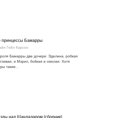
 принцессы Бамарры
айн Гейл Карсон
ороля Бамарры две дочери: Эделина, робкая
угливая, и Мэрил, бойкая и смелая. Хотя
ры такие...
зды над Шандаларом (сборник)