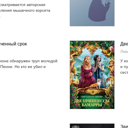
ссматривается авторская
пления мышечного корсета
.
аченный срок
Две
Лив
ионе обнаружен труп молодой
У к
Пенни. Но кто ее убил и
и п
сест
Зве