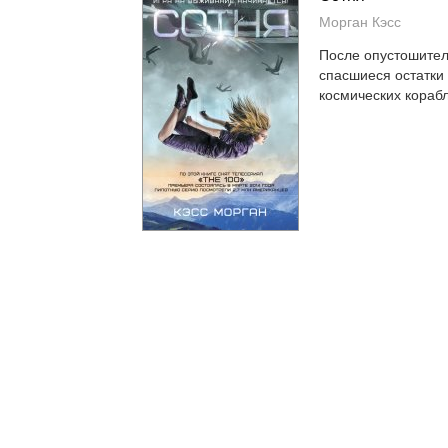
Морган Кэсс
После опустошите
спасшиеся остатки 
космических корабля