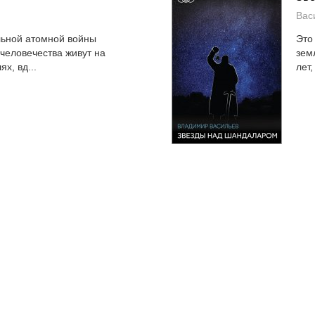
Вас
льной атомной войны
Это
человечества живут на
зем
х, вд...
лет,