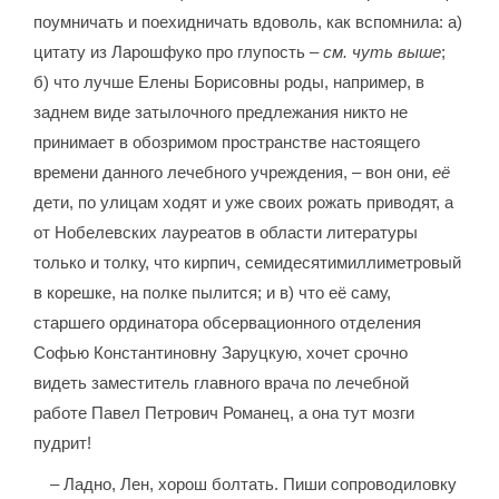
поумничать и поехидничать вдоволь, как вспомнила: а)
цитату из Ларошфуко про глупость –
см. чуть выше
;
б) что лучше Елены Борисовны роды, например, в
заднем виде затылочного предлежания никто не
принимает в обозримом пространстве настоящего
времени данного лечебного учреждения, – вон они,
её
дети, по улицам ходят и уже своих рожать приводят, а
от Нобелевских лауреатов в области литературы
только и толку, что кирпич, семидесятимиллиметровый
в корешке, на полке пылится; и в) что её саму,
старшего ординатора обсервационного отделения
Софью Константиновну Заруцкую, хочет срочно
видеть заместитель главного врача по лечебной
работе Павел Петрович Романец, а она тут мозги
пудрит!
– Ладно, Лен, хорош болтать. Пиши сопроводиловку