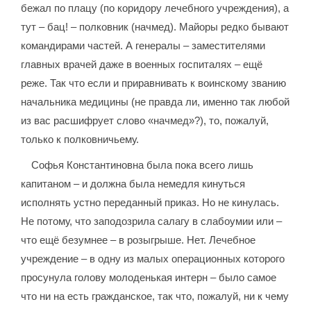
бежал по плацу (по коридору лечебного учреждения), а
тут – бац! – полковник (начмед). Майоры редко бывают
командирами частей. А генералы – заместителями
главных врачей даже в военных госпиталях – ещё
реже. Так что если и приравнивать к воинскому званию
начальника медицины (не правда ли, именно так любой
из вас расшифрует слово «начмед»?), то, пожалуй,
только к полковничьему.
Софья Константиновна была пока всего лишь
капитаном – и должна была немедля кинуться
исполнять устно переданный приказ. Но не кинулась.
Не потому, что заподозрила салагу в слабоумии или –
что ещё безумнее – в розыгрыше. Нет. Лечебное
учреждение – в одну из малых операционных которого
просунула голову молоденькая интерн – было самое
что ни на есть гражданское, так что, пожалуй, ни к чему