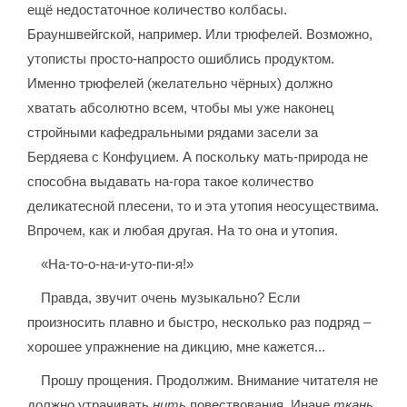
ещё недостаточное количество колбасы.
Брауншвейгской, например. Или трюфелей. Возможно,
утописты просто-напросто ошиблись продуктом.
Именно трюфелей (желательно чёрных) должно
хватать абсолютно всем, чтобы мы уже наконец
стройными кафедральными рядами засели за
Бердяева с Конфуцием. А поскольку мать-природа не
способна выдавать на-гора такое количество
деликатесной плесени, то и эта утопия неосуществима.
Впрочем, как и любая другая. На то она и утопия.
«На-то-о-на-и-уто-пи-я!»
Правда, звучит очень музыкально? Если
произносить плавно и быстро, несколько раз подряд –
хорошее упражнение на дикцию, мне кажется...
Прошу прощения. Продолжим. Внимание читателя не
должно утрачивать
нить
повествования. Иначе
ткань