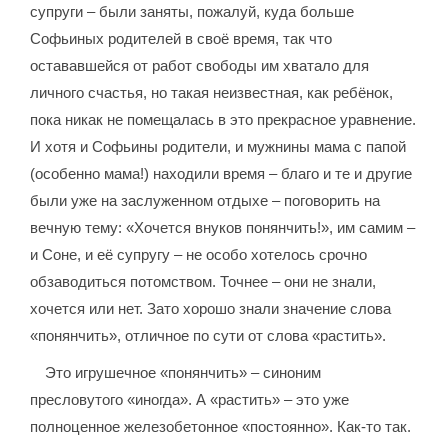
супруги – были заняты, пожалуй, куда больше
Софьиных родителей в своё время, так что
остававшейся от работ свободы им хватало для
личного счастья, но такая неизвестная, как ребёнок,
пока никак не помещалась в это прекрасное уравнение.
И хотя и Софьины родители, и мужнины мама с папой
(особенно мама!) находили время – благо и те и другие
были уже на заслуженном отдыхе – поговорить на
вечную тему: «Хочется внуков понянчить!», им самим –
и Соне, и её супругу – не особо хотелось срочно
обзаводиться потомством. Точнее – они не знали,
хочется или нет. Зато хорошо знали значение слова
«понянчить», отличное по сути от слова «растить».
Это игрушечное «понянчить» – синоним
пресловутого «иногда». А «растить» – это уже
полноценное железобетонное «постоянно». Как-то так.