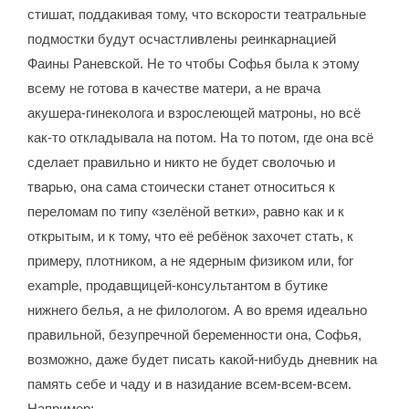
стишат, поддакивая тому, что вскорости театральные
подмостки будут осчастливлены реинкарнацией
Фаины Раневской. Не то чтобы Софья была к этому
всему не готова в качестве матери, а не врача
акушера-гинеколога и взрослеющей матроны, но всё
как-то откладывала на потом. На то потом, где она всё
сделает правильно и никто не будет сволочью и
тварью, она сама стоически станет относиться к
переломам по типу «зелёной ветки», равно как и к
открытым, и к тому, что её ребёнок захочет стать, к
примеру, плотником, а не ядерным физиком или, for
example, продавщицей-консультантом в бутике
нижнего белья, а не филологом. А во время идеально
правильной, безупречной беременности она, Софья,
возможно, даже будет писать какой-нибудь дневник на
память себе и чаду и в назидание всем-всем-всем.
Например: