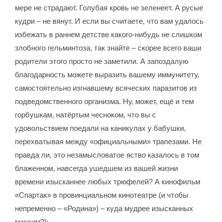
мере не страдают. Голубая кровь не зеленеет. А русые
кудри – не вянут. И если вы считаете, что вам удалось
избежать в раннем детстве какого-нибудь не слишком
злобного гельминтоза, так знайте – скорее всего ваши
родители этого просто не заметили. А запоздалую
благодарность можете выразить вашему иммунитету,
самостоятельно изгнавшему всяческих паразитов из
подведомственного организма. Ну, может, ещё и тем
горбушкам, натёртым чесноком, что вы с
удовольствием поедали на каникулах у бабушки,
перехватывая между «официальными» трапезами. Не
правда ли, это незамысловатое яство казалось в том
блаженном, навсегда ушедшем из вашей жизни
времени изысканнее любых трюфелей? А кинофильм
«Спартак» в провинциальном кинотеатре (и чтобы
непременно – «Родина») – куда мудрее изысканных
максим?);