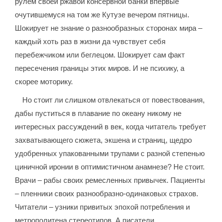
рулём своей ржавой консервной банки впервые
очутившемуся на том же Кутузе вечером пятницы.
Шокирует не знание о разнообразных сторонах мира –
каждый хоть раз в жизни да чувствует себя
перебежчиком или беглецом. Шокирует сам факт
пересечения границы этих миров. И не психику, а
скорее моторику.
Но стоит ли слишком отвлекаться от повествования,
дабы пуститься в плавание по океану никому не
интересных рассуждений в век, когда читатель требует
захватывающего сюжета, экшена и страниц, щедро
удобренных упакованными трупами с разной степенью
циничной иронии в оптимистичном анамнезе? Не стоит.
Врачи – рабы своих ремесленных привычек. Пациенты
– пленники своих разнообразно-одинаковых страхов.
Читатели – узники привитых эпохой потребления и
метрополитена стереотипов. А писатели...