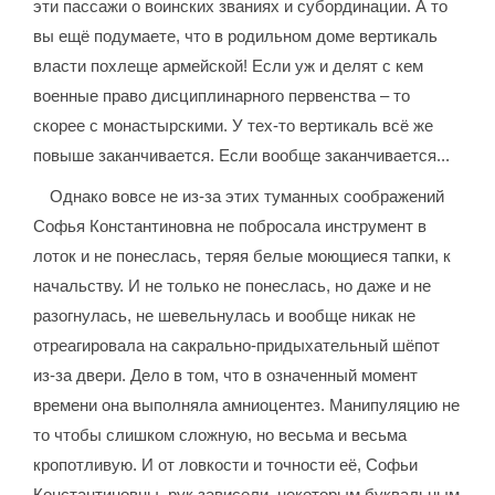
эти пассажи о воинских званиях и субординации. А то
вы ещё подумаете, что в родильном доме вертикаль
власти похлеще армейской! Если уж и делят с кем
военные право дисциплинарного первенства – то
скорее с монастырскими. У тех-то вертикаль всё же
повыше заканчивается. Если вообще заканчивается...
Однако вовсе не из-за этих туманных соображений
Софья Константиновна не побросала инструмент в
лоток и не понеслась, теряя белые моющиеся тапки, к
начальству. И не только не понеслась, но даже и не
разогнулась, не шевельнулась и вообще никак не
отреагировала на сакрально-придыхательный шёпот
из-за двери. Дело в том, что в означенный момент
времени она выполняла амниоцентез. Манипуляцию не
то чтобы слишком сложную, но весьма и весьма
кропотливую. И от ловкости и точности её, Софьи
Константиновны, рук зависели, некоторым буквальным