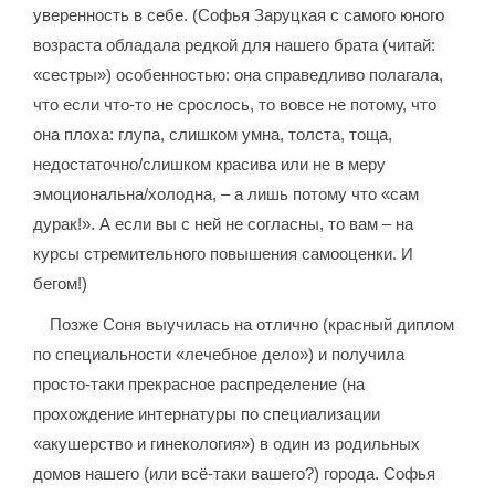
уверенность в себе. (Софья Заруцкая с самого юного
возраста обладала редкой для нашего брата (читай:
«сестры») особенностью: она справедливо полагала,
что если что-то не срослось, то вовсе не потому, что
она плоха: глупа, слишком умна, толста, тоща,
недостаточно/слишком красива или не в меру
эмоциональна/холодна, – а лишь потому что «сам
дурак!». А если вы с ней не согласны, то вам – на
курсы стремительного повышения самооценки. И
бегом!)
Позже Соня выучилась на отлично (красный диплом
по специальности «лечебное дело») и получила
просто-таки прекрасное распределение (на
прохождение интернатуры по специализации
«акушерство и гинекология») в один из родильных
домов нашего (или всё-таки вашего?) города. Софья