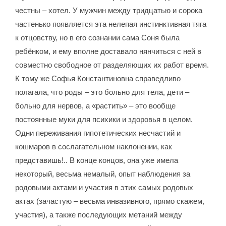
честны – хотел. У мужчин между тридцатью и сорока
частенько появляется эта нелепая инстинктивная тяга
к отцовству, но в его сознании сама Соня была
ребёнком, и ему вполне доставало нянчиться с ней в
совместно свободное от разделяющих их работ время.
К тому же Софья Константиновна справедливо
полагала, что роды – это больно для тела, дети –
больно для нервов, а «растить» – это вообще
постоянные муки для психики и здоровья в целом.
Одни переживания гипотетических несчастий и
кошмаров в сослагательном наклонении, как
представишь!.. В конце концов, она уже имела
некоторый, весьма немалый, опыт наблюдения за
родовыми актами и участия в этих самых родовых
актах (зачастую – весьма инвазивного, прямо скажем,
участия), а также последующих метаний между