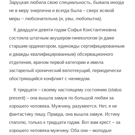
Заруцкая любила свою специальность, бывала иногда
не в меру энергична и всегда была – сверх всякой
меры – любознательна (и, увы, любопытна).
К двадцати девяти годам Софья Константиновна
состояла штатным акушером-гинекологом (и даже
старшим ординатором, единожды сертифицированным
и дважды квалифицированным) обсервационного
отделения, врачом первой категории и имела
застарелый хронический вялотекущий, периодически
обостряющийся конфликт с начмедом.
К тридцати – своему настоящему состоянию (status
present) – она вышла замуж по большой любви за
хорошего человека. Мужчину, разумеется. Нет, я не
фантастику пишу. Правда, она вышла замуж. Истину
глаголю, только к тридцати годам. Вот вам крест – за
хорошего человека-мужчину. Оба они – молодые