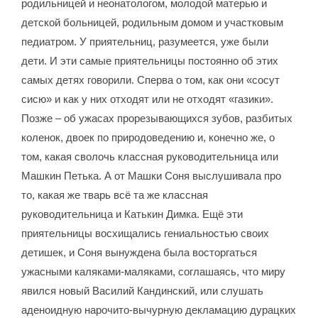
родильницей и неонатологом, молодой матерью и
детской больницей, родильным домом и участковым
педиатром. У приятельниц, разумеется, уже были
дети. И эти самые приятельницы постоянно об этих
самых детях говорили. Сперва о том, как они «сосут
сисю» и как у них отходят или не отходят «газики».
Позже – об ужасах прорезывающихся зубов, разбитых
коленок, двоек по природоведению и, конечно же, о
том, какая сволочь классная руководительница или
Машкин Петька. А от Машки Соня выслушивала про
то, какая же тварь всё та же классная
руководительница и Катькин Димка. Ещё эти
приятельницы восхищались гениальностью своих
детишек, и Соня вынуждена была восторгаться
ужасными каляками-маляками, соглашаясь, что миру
явился новый Василий Кандинский, или слушать
аденоидную нарочито-вычурную декламацию дурацких