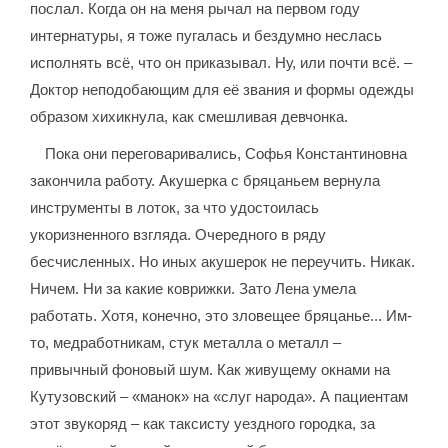
послал. Когда он на меня рычал на первом году
интернатуры, я тоже пугалась и бездумно неслась
исполнять всё, что он приказывал. Ну, или почти всё. –
Доктор неподобающим для её звания и формы одежды
образом хихикнула, как смешливая девчонка.
Пока они переговаривались, Софья Константиновна
закончила работу. Акушерка с бряцаньем вернула
инструменты в лоток, за что удостоилась
укоризненного взгляда. Очередного в ряду
бесчисленных. Но иных акушерок не переучить. Никак.
Ничем. Ни за какие коврижки. Зато Лена умела
работать. Хотя, конечно, это зловещее бряцанье... Им-
то, медработникам, стук металла о металл –
привычный фоновый шум. Как живущему окнами на
Кутузовский – «манок» на «слуг народа». А пациентам
этот звукоряд – как таксисту уездного городка, за