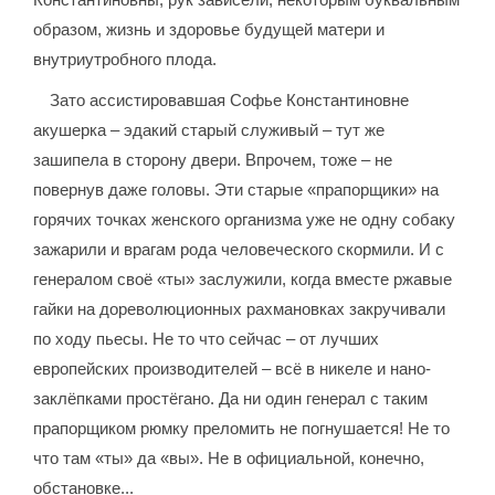
образом, жизнь и здоровье будущей матери и
внутриутробного плода.
Зато ассистировавшая Софье Константиновне
акушерка – эдакий старый служивый – тут же
зашипела в сторону двери. Впрочем, тоже – не
повернув даже головы. Эти старые «прапорщики» на
горячих точках женского организма уже не одну собаку
зажарили и врагам рода человеческого скормили. И с
генералом своё «ты» заслужили, когда вместе ржавые
гайки на дореволюционных рахмановках закручивали
по ходу пьесы. Не то что сейчас – от лучших
европейских производителей – всё в никеле и нано-
заклёпками простёгано. Да ни один генерал с таким
прапорщиком рюмку преломить не погнушается! Не то
что там «ты» да «вы». Не в официальной, конечно,
обстановке...