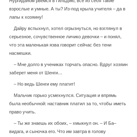
Нургиданом рвемся в Гильдию, все из себя такие
взрослые и умные. А ты? Из-под крыла учителя – да в
лапы к хозяину!
Дайру вспыхнул, хотел огрызнуться, но взглянул в
серьезное, сочувственное личико девочки – и понял,
что эта маленькая язва говорит сейчас без тени
насмешки.
– Мне долго в учениках торчать опасно. Вдруг хозяин
заберет меня от Шенги…
– Но ведь Шенги ему платит!
Мальчик горько усмехнулся. Ситуация и впрямь
была необычной: наставник платил за то, чтобы иметь
право учить.
– Ты же знаешь их обоих, – хмыкнул он. – И Ба–
видага, и сыночка его. Что им завтра в голову