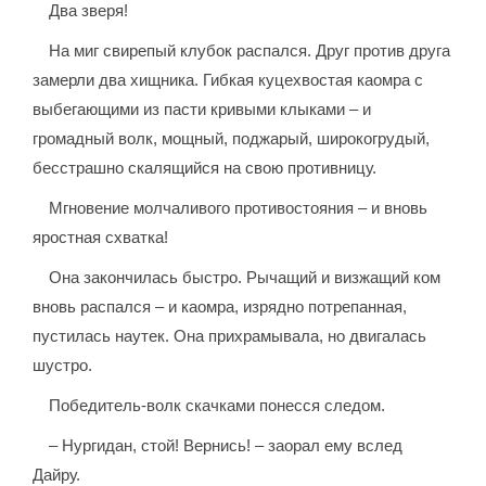
Два зверя!
На миг свирепый клубок распался. Друг против друга
замерли два хищника. Гибкая куцехвостая каомра с
выбегающими из пасти кривыми клыками – и
громадный волк, мощный, поджарый, широкогрудый,
бесстрашно скалящийся на свою противницу.
Мгновение молчаливого противостояния – и вновь
яростная схватка!
Она закончилась быстро. Рычащий и визжащий ком
вновь распался – и каомра, изрядно потрепанная,
пустилась наутек. Она прихрамывала, но двигалась
шустро.
Победитель-волк скачками понесся следом.
– Нургидан, стой! Вернись! – заорал ему вслед
Дайру.