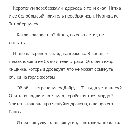
Короткими перебежками, держась в тени скал, Нитха
и ее белобрысый приятель перебрались к Нургидану.
Тот обернулся:
– Каков красавец, а? Жаль, высоко летит, не
достать.
И вновь перевел взгляд на дракона. В зеленых
глазах юноши не было и тени страха. Это был взор
хищника, который досадует, что не может сомкнуть
клыки на горле жертвы.
– Эй-эй, – встрепенулся Дайру. – Ты куда уставился?
Опять на подвиги потянуло, геройская твоя морда?
Учитель говорил про чешуйку дракона, а не про его
башку.
– И про чешуйку-то он пошутил, – вставила девочка.