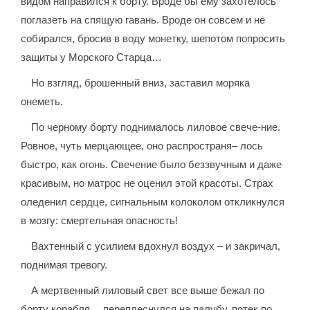
видом направился к борту. Вроде бы ему захотелось
поглазеть на спящую гавань. Вроде он совсем и не
собирался, бросив в воду монетку, шепотом попросить
защиты у Морского Старца…
Но взгляд, брошенный вниз, заставил моряка
онеметь.
По черному борту поднималось лиловое свече-ние.
Ровное, чуть мерцающее, оно распространя– лось
быстро, как огонь. Свечение было беззвучным и даже
красивым, но матрос не оценил этой красоты. Страх
оледенил сердце, сигнальным колоколом откликнулся
в мозгу: смертельная опасность!
Вахтенный с усилием вдохнул воздух – и закричал,
поднимая тревогу.
А мертвенный лиловый свет все выше бежал по
борту корабля… переплеснулся на палубу, потек по