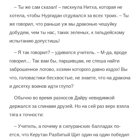
– Ты же сам сказал! – пискнула Нитха, которая не
хотела, чтобы Нургидан отдувался за всех троих. – Ты
же говорил, что раньше уж мы драконью чешуйку
добудем, чем ты нас, таких зеленых, к гильдейскому
испытанию допустишь!
– Я так говорил? – удивился учитель. – М-да, вроде
говорил… Так вам бы, паршивцам, не спеша найти
заброшенное логово, хозяин которого давно издох! Вы
что, головастики бесхвостые, не знаете, что на дракона
и десятку воинов идти глупо?
Обычно во время разносов Дайру невидимкой
держался за спинами друзей. Но на сей раз верх взяла
тяга к точности:
– Учитель, а почему в силуранских балладах по-
ется, что Керутан Разбитый Щит один на один победил