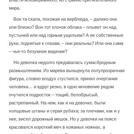
мира.
Вон та скала, похожая на верблюда, – далеко она
или близко? Вон тот клочок облака – плывет он над
пустыней или над горным ущельем? А ее собственные
руки, поднятые к глазам, – они реальны? Или она сама
– чье-то безумное видение?
Но девочка недолго предавалась сумасбродным
размышлениям. Из марева вынырнула полупрозрачная
фигура, словно воздух сгустился, принял очертания
человека… и вдруг резко, в одно мгновение рядом
очутился подросток – тощий, белобрысый,
растрепанный. На нем, как и на девочке, были
холщовые штаны и серая рубаха; за плечами, как и у
нее, висел дорожный мешок. Но у девочки на поясе
красовался короткий меч в кожаных ножнах, а