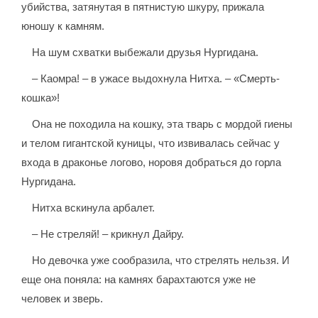
убийства, затянутая в пятнистую шкуру, прижала
юношу к камням.
На шум схватки выбежали друзья Нургидана.
– Каомра! – в ужасе выдохнула Нитха. – «Смерть-
кошка»!
Она не походила на кошку, эта тварь с мордой гиены
и телом гигантской куницы, что извивалась сейчас у
входа в драконье логово, норовя добраться до горла
Нургидана.
Нитха вскинула арбалет.
– Не стреляй! – крикнул Дайру.
Но девочка уже сообразила, что стрелять нельзя. И
еще она поняла: на камнях барахтаются уже не
человек и зверь.