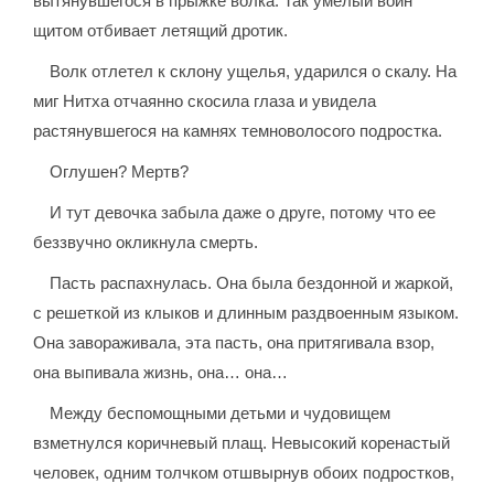
вытянувшегося в прыжке волка. Так умелый воин
щитом отбивает летящий дротик.
Волк отлетел к склону ущелья, ударился о скалу. На
миг Нитха отчаянно скосила глаза и увидела
растянувшегося на камнях темноволосого подростка.
Оглушен? Мертв?
И тут девочка забыла даже о друге, потому что ее
беззвучно окликнула смерть.
Пасть распахнулась. Она была бездонной и жаркой,
с решеткой из клыков и длинным раздвоенным языком.
Она завораживала, эта пасть, она притягивала взор,
она выпивала жизнь, она… она…
Между беспомощными детьми и чудовищем
взметнулся коричневый плащ. Невысокий коренастый
человек, одним толчком отшвырнув обоих подростков,