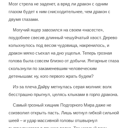
Мозг стрела не заденет, а вряд ли дракон с одним
глазом будет к ним снисходительнее, чем дракон с
двумя глазами.
Могучий ящер завозился на своем «насесте»,
поудобнее свесив длинный чешуйчатый хвост. Дерево
колыхнулось под весом чудовища, накренилось, и
дракон мягко съехал на дно ущелья. Теперь грозная
голова была совсем близко от добычи. Янтарные глаза
скользнули по закаменевшим человеческим
детенышам: ну, кого первого жрать будем?
Из-за плеча Дайру метнулась серая молния: волк
бесстрашно прыгнул, целясь клыками в горло дракона.
Самый грозный хищник Подгорного Мира даже не
соизволил открыть пасть. Лишь мотнул гибкой сильной
шеей – и удар массивной головы отшвырнул