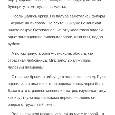
бушприту, взметнулся на мачты…
Послышались крики. По палубе заметались фигуры
– черные на лиловом. Но вахтенный уже не замечал
ничего вокруг. Остекленевшие от ужаса глаза видели
одно: замерцавшие лиловым сапоги, штанины, подол
рубахи…
А потом грянула боль – стиснула, обняла, как
страстная любовница. Мир заполыхал жутким
лиловым пламенем.
Отчаяние бросило гибнущего человека вперед. Руки
вцепились в планшир, тело перевалилось через борт.
Даже в это страшное мгновение матрос изумился тому,
как хрустнуло под пальцами дерево, – словно он
оперся о трухлявый пень.
Волны приняли моряка, укрыли на миг с головой – и