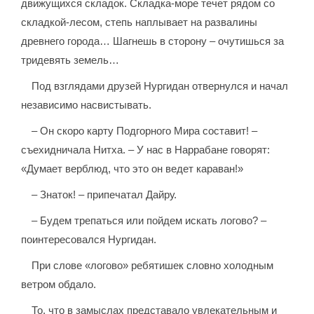
движущихся складок. Складка-море течет рядом со
складкой-лесом, степь наплывает на развалины
древнего города… Шагнешь в сторону – очутишься за
тридевять земель…
Под взглядами друзей Нургидан отвернулся и начал
независимо насвистывать.
– Он скоро карту Подгорного Мира составит! –
съехидничала Нитха. – У нас в Наррабане говорят:
«Думает верблюд, что это он ведет караван!»
– Знаток! – припечатал Дайру.
– Будем трепаться или пойдем искать логово? –
поинтересовался Нургидан.
При слове «логово» ребятишек словно холодным
ветром обдало.
То, что в замыслах представало увлекательным и