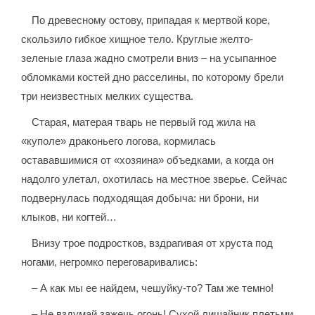
По древесному остову, припадая к мертвой коре,
скользило гибкое хищное тело. Круглые желто-
зеленые глаза жадно смотрели вниз – на усыпанное
обломками костей дно расселины, по которому брели
три неизвестных мелких существа.
Старая, матерая тварь не первый год жила на
«куполе» драконьего логова, кормилась
остававшимися от «хозяина» объедками, а когда он
надолго улетал, охотилась на местное зверье. Сейчас
подвернулась подходящая добыча: ни брони, ни
клыков, ни когтей…
Внизу трое подростков, вздрагивая от хруста под
ногами, негромко переговаривались:
– А как мы ее найдем, чешуйку-то? Там же темно!
– Не вздумай зажечь огонь! Сухой лишайник плетьми