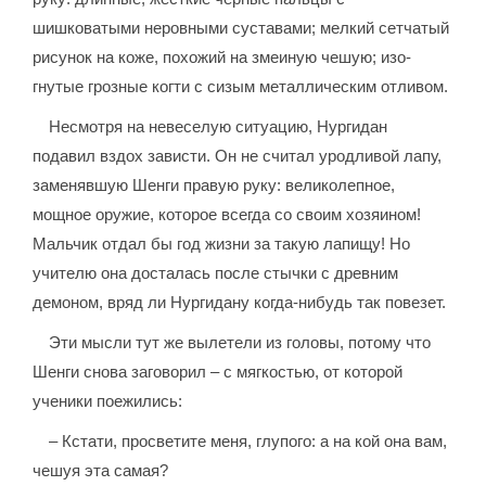
шишковатыми неровными суставами; мелкий сетчатый
рисунок на коже, похожий на змеиную чешую; изо-
гнутые грозные когти с сизым металлическим отливом.
Несмотря на невеселую ситуацию, Нургидан
подавил вздох зависти. Он не считал уродливой лапу,
заменявшую Шенги правую руку: великолепное,
мощное оружие, которое всегда со своим хозяином!
Мальчик отдал бы год жизни за такую лапищу! Но
учителю она досталась после стычки с древним
демоном, вряд ли Нургидану когда-нибудь так повезет.
Эти мысли тут же вылетели из головы, потому что
Шенги снова заговорил – с мягкостью, от которой
ученики поежились:
– Кстати, просветите меня, глупого: а на кой она вам,
чешуя эта самая?