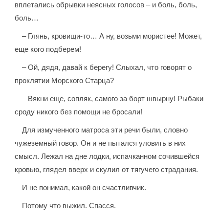
вплетались обрывки неясных голосов – и боль, боль,
боль…
– Глянь, кровищи-то… А ну, возьми мористее! Может,
еще кого подберем!
– Ой, дядя, давай к берегу! Слыхал, что говорят о
проклятии Морского Старца?
– Вякни еще, сопляк, самого за борт швырну! Рыбаки
сроду никого без помощи не бросали!
Для измученного матроса эти речи были, словно
чужеземный говор. Он и не пытался уловить в них
смысл. Лежал на дне лодки, испачканном сочившейся
кровью, глядел вверх и скулил от тягучего страдания.
И не понимал, какой он счастливчик.
Потому что выжил. Спасся.