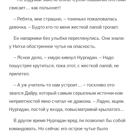
свисает… как полыхнет!
– Ребята, мне страшно, – тоненько пожаловалась
девочка. – Будто кто-то меня жесткой лапой трогает.
Ее напарники без улыбки переглянулись. Они знали:
у Нитхи обостренное чутье на опасность.
– Ясное дело, – хмуро кивнул Нургидан. – Надо
пошустрее крутиться, пока этот, с жесткой лапой, не
прилетел.
– А уж учитель-то нам устроит… – тоскливо ото-
звался Дайру, который самым серьезным источни-ком
неприятностей явно считал не дракона. – Ладно, ищем.
Нургидан, постой у входа, повысматривай крылатого…
В другое время Нургидан вряд ли позволил бы собой
командовать. Но сейчас его острое чутье было