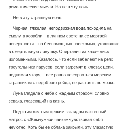
романтические мысли. Но не в эту ночь.
Не в эту страшную ночь.
Черная, тяжелая, неподвижная вода походила на
смолу, а корабли – в лунном свете на ее мертвой
поверхности – на беспомощных насекомых, угодивших
в смертельную ловушку. Очертания их каза– лись
изломанными. Казалось, что если забелеют на реях
треугольники парусов, если загремят в клюзах цепи,
поднимая якоря, – все равно не сорваться морским
странникам с недоброго рейда, не растаять во мраке.
Луна глядела с неба с жадным страхом, словно
зевака, глазеющий на казнь.
Под этим желтым цепким взглядом вахтенный
матрос с «Жемчужной чайки» чувствовал себя
неуютно. Хоть бы ее облака закрыли, эту глазастую