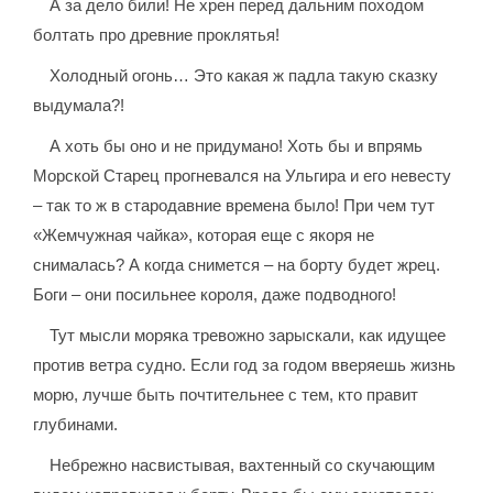
А за дело били! Не хрен перед дальним походом
болтать про древние проклятья!
Холодный огонь… Это какая ж падла такую сказку
выдумала?!
А хоть бы оно и не придумано! Хоть бы и впрямь
Морской Старец прогневался на Ульгира и его невесту
– так то ж в стародавние времена было! При чем тут
«Жемчужная чайка», которая еще с якоря не
снималась? А когда снимется – на борту будет жрец.
Боги – они посильнее короля, даже подводного!
Тут мысли моряка тревожно зарыскали, как идущее
против ветра судно. Если год за годом вверяешь жизнь
морю, лучше быть почтительнее с тем, кто правит
глубинами.
Небрежно насвистывая, вахтенный со скучающим