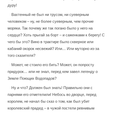
дуру!
Вахтенный не был ни трусом, ни суеверным
человеком – ну, не более суеверным, чем прочие
моряки. Так почему же так погано было у него на
сердце? Хоть прыгай за борт – и саженками к берегу! С
чего бы это? Вино в трактире было скверное или
кабаний окорок несвежий? Или… Или муторно из-за
того сказителя?
Может, не стоило его бить? Может, он попросту
придурок… или не знал, перед кем завел легенду о
Земле Поющих Водопадов?
Ну и что? Должен был знать! Правильно они с
парнями его отметелили! Небось во дворце, перед
королем, не начал бы сказ о том, как был убит
королевский прадед – в чужой постели ревнивым