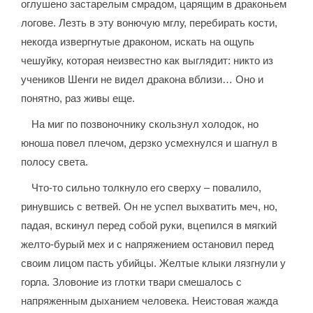
оглушено застарелым смрадом, царящим в драконьем
логове. Лезть в эту вонючую мглу, перебирать кости,
некогда извергнутые драконом, искать на ощупь
чешуйку, которая неизвестно как выглядит: никто из
учеников Шенги не видел дракона вблизи… Оно и
понятно, раз живы еще.
На миг по позвоночнику скользнул холодок, но
юноша повел плечом, дерзко усмехнулся и шагнул в
полосу света.
Что-то сильно толкнуло его сверху – повалило,
ринувшись с ветвей. Он не успел выхватить меч, но,
падая, вскинул перед собой руки, вцепился в мягкий
желто-бурый мех и с напряжением остановил перед
своим лицом пасть убийцы. Желтые клыки лязгнули у
горла. Зловоние из глотки твари смешалось с
напряженным дыханием человека. Неистовая жажда