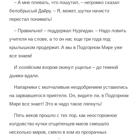
– А мне плевать, что пошутил, – негромко сказал
белобрысый Дайру. – Я, может, шутки начисто
перестал понимать!
– Правильно! – поддержал Нургидан. – Надо ловить
учителя на слове, а то он нас еще три года под
крылышком продержит. А мы в Подгорном Мире уже
все знаем!
И хозяйским взором окинул ущелье – до темной
дымки вдали.
Напарники с молчаливым неодобрением уставились
на зарвавшегося приятеля. Он, видите ли, в Подгорном
Мире все знает! Это ж надо такое ляпнуть!
Пять веков прошло с тех пор, как неосторожное
колдовство кучки отщепенцев-магов смешало
несколько миров, смяло в ком из прозрачных