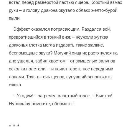
встал перед разверстой пастью ящера. Короткий взмах
руки – и голову дракона окутало облако желто-бурой
пыли.
Эффект оказался потрясающим. Раздался вой,
превратившийся в тонкий визг, – неужели жуткая
драконья глотка могла издавать такие жалкие,
беспомощные звуки? Могучий хищник растянулся на
дне ущелья, забил хвостом – от замшелых валунов
осколки полетели! – и начал тереть нос передними
лапами. Точь-в-точь щенок, сунувшийся понюхать
ежика.
– Уходим! – загремел властный голос. – Быстро!
Нургидану помогите, обормоты!
* * *