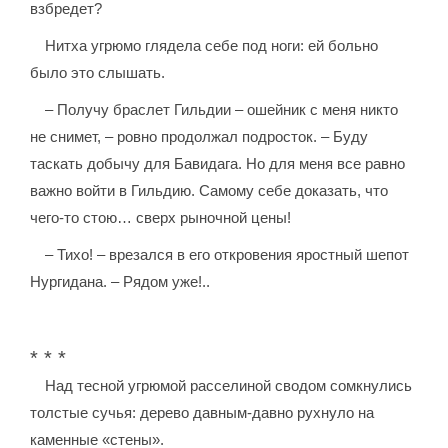
взбредет?
Нитха угрюмо глядела себе под ноги: ей больно
было это слышать.
– Получу браслет Гильдии – ошейник с меня никто
не снимет, – ровно продолжал подросток. – Буду
таскать добычу для Бавидага. Но для меня все равно
важно войти в Гильдию. Самому себе доказать, что
чего-то стою… сверх рыночной цены!
– Тихо! – врезался в его откровения яростный шепот
Нургидана. – Рядом уже!..
* * *
Над тесной угрюмой расселиной сводом сомкнулись
толстые сучья: дерево давным-давно рухнуло на
каменные «стены».