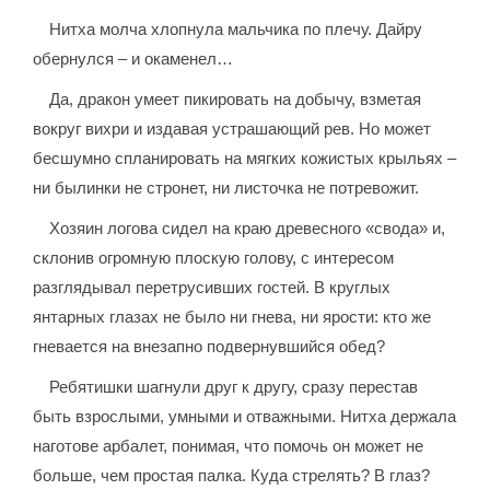
Нитха молча хлопнула мальчика по плечу. Дайру
обернулся – и окаменел…
Да, дракон умеет пикировать на добычу, взметая
вокруг вихри и издавая устрашающий рев. Но может
бесшумно спланировать на мягких кожистых крыльях –
ни былинки не стронет, ни листочка не потревожит.
Хозяин логова сидел на краю древесного «свода» и,
склонив огромную плоскую голову, с интересом
разглядывал перетрусивших гостей. В круглых
янтарных глазах не было ни гнева, ни ярости: кто же
гневается на внезапно подвернувшийся обед?
Ребятишки шагнули друг к другу, сразу перестав
быть взрослыми, умными и отважными. Нитха держала
наготове арбалет, понимая, что помочь он может не
больше, чем простая палка. Куда стрелять? В глаз?