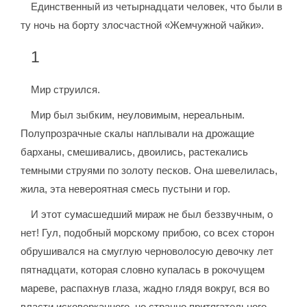
Единственный из четырнадцати человек, что были в
ту ночь на борту злосчастной «Жемчужной чайки».
1
Мир струился.
Мир был зыбким, неуловимым, нереальным.
Полупрозрачные скалы наплывали на дрожащие
барханы, смешивались, двоились, растекались
темными струями по золоту песков. Она шевелилась,
жила, эта невероятная смесь пустыни и гор.
И этот сумасшедший мираж не был беззвучным, о
нет! Гул, подобный морскому прибою, со всех сторон
обрушивался на смуглую черноволосую девочку лет
пятнадцати, которая словно купалась в рокочущем
мареве, распахнув глаза, жадно глядя вокруг, вся во
власти исковерканного, но странно притягательного