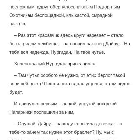
несложным, вдруг обернулось к юным Подгор-ным
Охотникам беспощадной, клыкастой, смрадной
пастью.
– Раз этот красавчик здесь круги нарезает – стало
быть, рядом лежбище, – заговорил наконец Дайру. – На
тебя вся надежда, Нургидан. На твое чутье.
Зеленоглазый Нургидан приосанился:
– Там чутья особого не нужно, от этих берлог такой
вонищей несет! Пошли пока вдоль ущелья, а там видно
будет.
И двинулся первым – легкой, упругой походкой.
Напарники поспешили за ним.
– Слушай, Дайру, – на ходу спросила девочка, – а
тебе-то зачем так нужен этот браслет? Ну, мы с