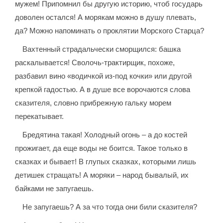
мужем! Припомнил бы другую историю, чтоб государь
доволен остался! А морякам можно в душу плевать,
да? Можно напоминать о проклятии Морского Старца?
Вахтенный страдальчески сморщился: башка
раскалывается! Сволочь-трактирщик, похоже,
разбавил вино «водичкой из-под кочки» или другой
крепкой гадостью. А в душе все ворочаются слова
сказителя, словно прибрежную гальку морем
перекатывает.
Бредятина такая! Холодный огонь – а до костей
прожигает, да еще воды не боится. Такое только в
сказках и бывает! В глупых сказках, которыми лишь
детишек стращать! А моряки – народ бывалый, их
байками не запугаешь.
Не запугаешь? А за что тогда они били сказителя?