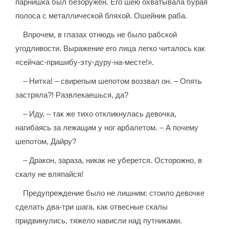
парнишка был безоружен. Его шею охватывала бурая
полоса с металлической бляхой. Ошейник раба.
Впрочем, в глазах отнюдь не было рабской
угодливости. Выражение его лица легко читалось как
«сейчас-пришибу-эту-дуру-на-месте!».
– Нитха! – свирепым шепотом воззвал он. – Опять
застряла?! Развлекаешься, да?
– Иду, – так же тихо откликнулась девочка,
нагибаясь за лежащим у ног арбалетом. – А почему
шепотом, Дайру?
– Дракон, зараза, никак не уберется. Осторожно, в
скалу не вляпайся!
Предупреждение было не лишним: стоило девочке
сделать два-три шага, как отвесные скалы
придвинулись, тяжело нависли над путниками.