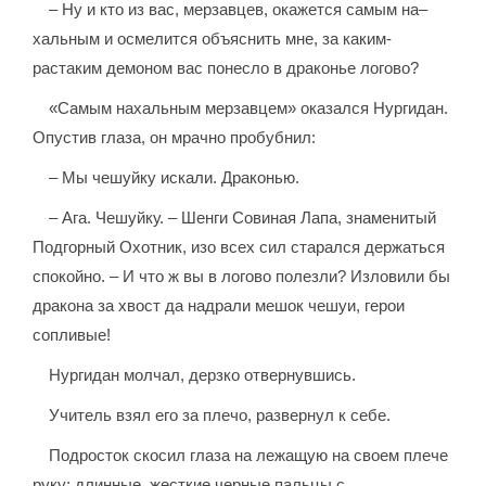
– Ну и кто из вас, мерзавцев, окажется самым на–
хальным и осмелится объяснить мне, за каким-
растаким демоном вас понесло в драконье логово?
«Самым нахальным мерзавцем» оказался Нургидан.
Опустив глаза, он мрачно пробубнил:
– Мы чешуйку искали. Драконью.
– Ага. Чешуйку. – Шенги Совиная Лапа, знаменитый
Подгорный Охотник, изо всех сил старался держаться
спокойно. – И что ж вы в логово полезли? Изловили бы
дракона за хвост да надрали мешок чешуи, герои
сопливые!
Нургидан молчал, дерзко отвернувшись.
Учитель взял его за плечо, развернул к себе.
Подросток скосил глаза на лежащую на своем плече
руку: длинные, жесткие черные пальцы с