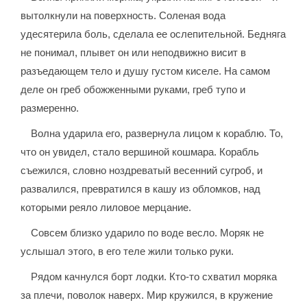
вытолкнули на поверхность. Соленая вода
удесятерила боль, сделала ее ослепительной. Бедняга
не понимал, плывет он или неподвижно висит в
разъедающем тело и душу густом киселе. На самом
деле он греб обожженными руками, греб тупо и
размеренно.
Волна ударила его, развернула лицом к кораблю. То,
что он увидел, стало вершиной кошмара. Корабль
съежился, словно ноздреватый весенний сугроб, и
развалился, превратился в кашу из обломков, над
которыми реяло лиловое мерцание.
Совсем близко ударило по воде весло. Моряк не
услышал этого, в его теле жили только руки.
Рядом качнулся борт лодки. Кто-то схватил моряка
за плечи, поволок наверх. Мир кружился, в кружение