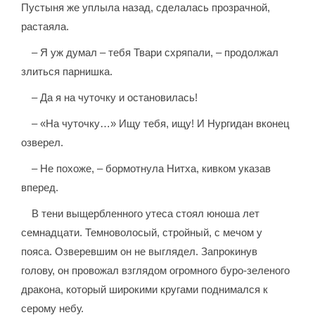
Пустыня же уплыла назад, сделалась прозрачной,
растаяла.
– Я уж думал – тебя Твари схряпали, – продолжал
злиться парнишка.
– Да я на чуточку и остановилась!
– «На чуточку…» Ищу тебя, ищу! И Нургидан вконец
озверел.
– Не похоже, – бормотнула Нитха, кивком указав
вперед.
В тени выщербленного утеса стоял юноша лет
семнадцати. Темноволосый, стройный, с мечом у
пояса. Озверевшим он не выглядел. Запрокинув
голову, он провожал взглядом огромного буро-зеленого
дракона, который широкими кругами поднимался к
серому небу.