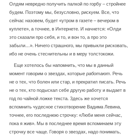
Олдям невредно получить палкой по горбу – стройнее
будем. Поэтому мы, безусловно, рискуем. Все, что
сейчас назовем, будет «утром в газете – вечером в
куплете», а точнее, в Интернете. И начнется: «Олди
это сказали про себя, и то, и вон то, а про это
забыли…». Ничего страшного, мы привыкли рисковать,
ибо не очень стеснительны и в меру толстокожи.
Еще хотелось бы напомнить, что мы в данный
момент говорим о звездах, которые
работают
. Речь
не о тех, что болен или стар, и прекратил писать. Речь
не о тех, кто подыскал себе другую работу и выдает в
год по чайной ложке текста. Здесь же хочется
вспомнить чудесное стихотворение Вадима Левина,
точнее, его последнюю строчку: «Люби меня сейчас,
пока я жив». Мы в последнее время вспоминаем эту
строчку все чаще. Говоря о звездах, надо понимать,