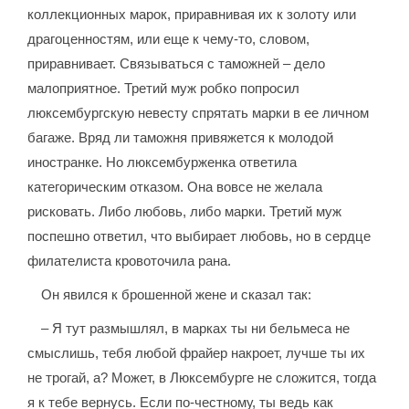
коллекционных марок, приравнивая их к золоту или
драгоценностям, или еще к чему-то, словом,
приравнивает. Связываться с таможней – дело
малоприятное. Третий муж робко попросил
люксембургскую невесту спрятать марки в ее личном
багаже. Вряд ли таможня привяжется к молодой
иностранке. Но люксембурженка ответила
категорическим отказом. Она вовсе не желала
рисковать. Либо любовь, либо марки. Третий муж
поспешно ответил, что выбирает любовь, но в сердце
филателиста кровоточила рана.
Он явился к брошенной жене и сказал так:
– Я тут размышлял, в марках ты ни бельмеса не
смыслишь, тебя любой фрайер накроет, лучше ты их
не трогай, а? Может, в Люксембурге не сложится, тогда
я к тебе вернусь. Если по-честному, ты ведь как