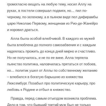
громогласно вещать на любую тему, носил Аллу на
руках, в постели совершал подвиги, но… пил по-
черному, по-зеленому, а в пьяном виде пел дифирамбы
царю Николаю Первому, женщинам из Рио-де-Жанейро
и норовил драться.
Алла была особой влюбчивой. В каждого из мужей
была влюблена до полного самозабвения и с каждым
надеялась прожить до конца дней мирно и счастливо.
Но не получалось, и не по ее вине. Алла терпела
пьянство политика, наловчилась прятаться от побоев,
но… политик ушел от Аллы по собственному желанию
– влюбился в богатую барышню из княжества
Люксембург. Позабыл про политическую карьеру, про
любовь к Родине и отбыл в княжество.
Правда, перед самым отъездом возникла проблема.
Дело в том, что бывший третий муж был не только