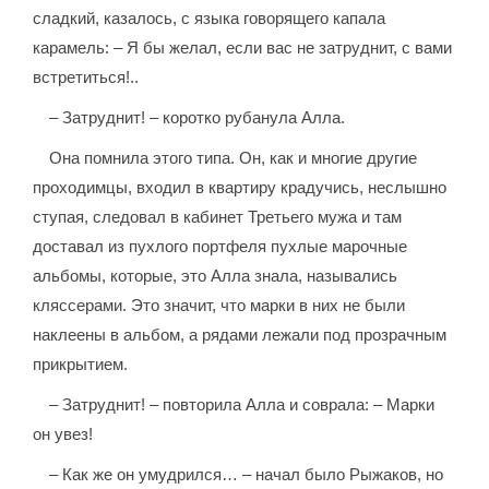
сладкий, казалось, с языка говорящего капала
карамель: – Я бы желал, если вас не затруднит, с вами
встретиться!..
– Затруднит! – коротко рубанула Алла.
Она помнила этого типа. Он, как и многие другие
проходимцы, входил в квартиру крадучись, неслышно
ступая, следовал в кабинет Третьего мужа и там
доставал из пухлого портфеля пухлые марочные
альбомы, которые, это Алла знала, назывались
кляссерами. Это значит, что марки в них не были
наклеены в альбом, а рядами лежали под прозрачным
прикрытием.
– Затруднит! – повторила Алла и соврала: – Марки
он увез!
– Как же он умудрился… – начал было Рыжаков, но