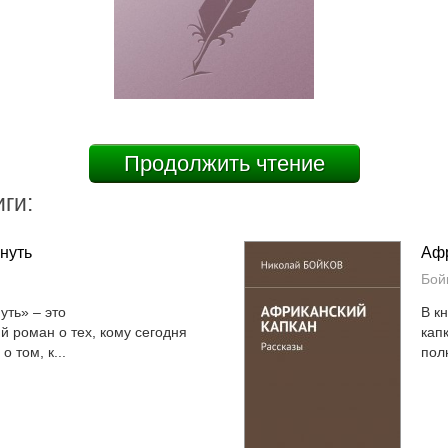
Продолжить чтение
ги:
нуть
Афр
Бой
уть» – это
В к
й роман о тех, кому сегодня
кап
о том, к...
полн