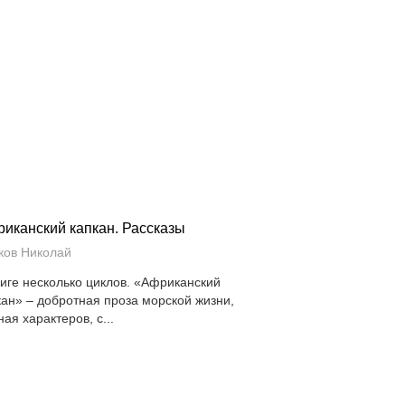
иканский капкан. Рассказы
ков Николай
ниге несколько циклов. «Африканский
кан» – добротная проза морской жизни,
ая характеров, с...