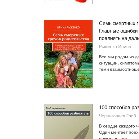
Семь смертных г
Главные ошибки 
повлиять на дал
Рыженко Ирина
Все мы родом из 
ситуации, симптом
теми взаимоотноше
100 способов раз
Черниговцев Глеб
В сердце каждого ч
Один мечтает поеха
невиданными...