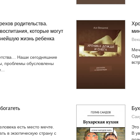
рехов родительства.
Хро
воспитания, которые могут
ми
ьнейшую жизнь ребенка
Век
Меч
Оди
детства… Наши сегодняшние
вст
ы, проблемы обусловлены
...
богатеть
Бух
Саи
еловека есть место мечте.
Это
ть в экзотическую страну с
В у
позн