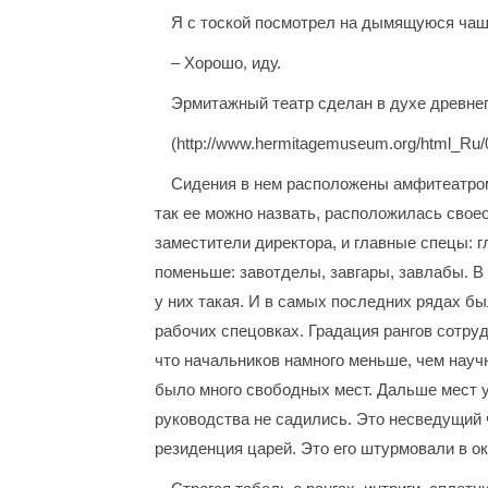
Я с тоской посмотрел на дымящуюся чашку
– Хорошо, иду.
Эрмитажный театр сделан в духе древнег
(http://www.hermitagemuseum.org/html_Ru
Сидения в нем расположены амфитеатром,
так ее можно назвать, расположилась свое
заместители директора, и главные спецы: г
поменьше: завотделы, завгары, завлабы. В
у них такая. И в самых последних рядах бы
рабочих спецовках. Градация рангов сотруд
что начальников намного меньше, чем научн
было много свободных мест. Дальше мест у
руководства не садились. Это несведущий 
резиденция царей. Это его штурмовали в ок