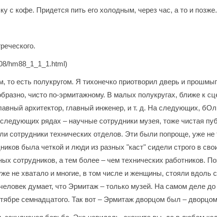
 с кофе. Придется пить его холодным, через час, а то и позже.
реческого.
/08/hm88_1_1_1.html)
 то есть полукругом. Я тихонечко приотворил дверь и прошмыгн
образно, чисто по-эрмитажному. В малых полукругах, ближе к с
лавный архитектор, главный инженер, и т. д. На следующих, бО
 следующих рядах – научные сотрудники музея, тоже чистая пу
ли сотрудники технических отделов. Эти были попроще, уже не 
ников была четкой и люди из разных "каст" сидели строго в сво
ых сотрудников, а тем более – чем технических работников. По
же не хватало и многие, в том числе и женщины, стояли вдоль 
человек думает, что Эрмитаж – только музей. На самом деле д
тябре семнадцатого. Так вот – Эрмитаж дворцом был – дворцом 