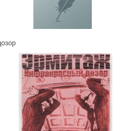
дозор