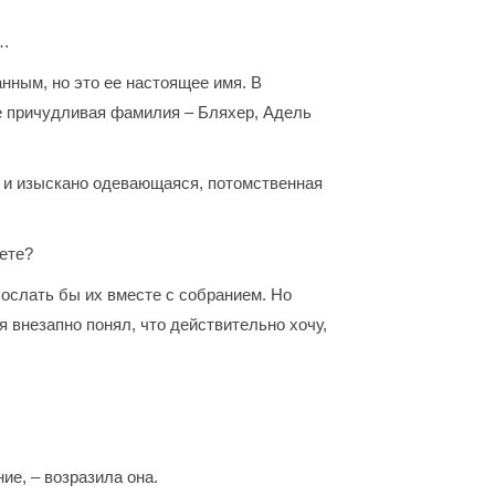
о…
нным, но это ее настоящее имя. В
е причудливая фамилия – Бляхер, Адель
ая и изыскано одевающаяся, потомственная
ете?
Послать бы их вместе с собранием. Но
я внезапно понял, что действительно хочу,
ие, – возразила она.