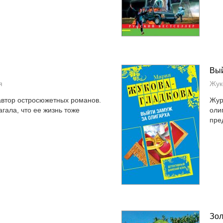
Вый
я
Жук
автор остросюжетных романов.
Жур
гала, что ее жизнь тоже
оли
пре
Зол