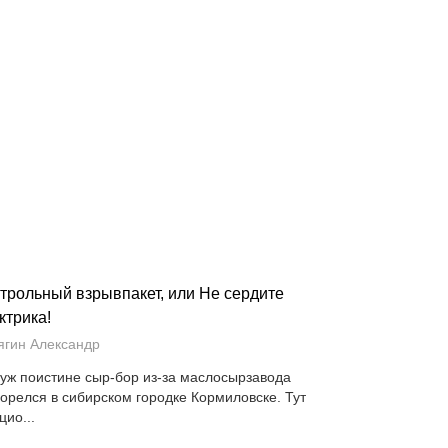
трольный взрывпакет, или Не сердите
ктрика!
ягин Александр
 уж поистине сыр-бор из-за маслосырзавода
горелся в сибирском городке Кормиловске. Тут
цио...