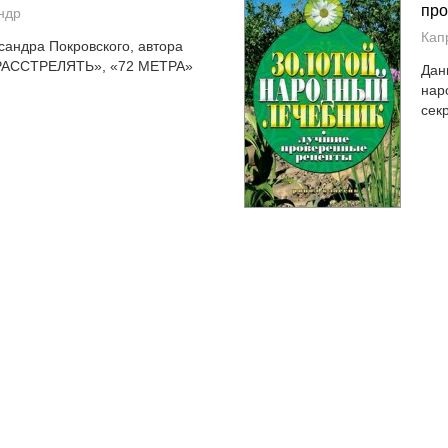
про
ндр
Кап
сандра Покровского, автора
«РАССТРЕЛЯТЬ», «72 МЕТРА»
Дан
нар
секр