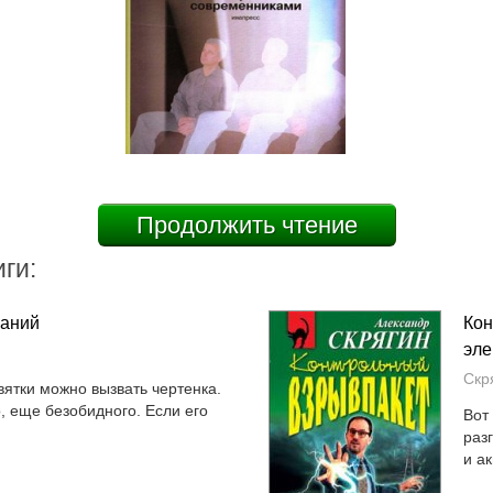
Продолжить чтение
ги:
ланий
Кон
эле
Скр
вятки можно вызвать чертенка.
, еще безобидного. Если его
Вот
раз
и ак