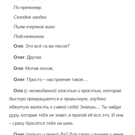
По-прежнему.
Сегодня заодно
Пьем терпкое вино
Подснежников.
Оля
: Это всё та же песня?
Олег
: Другая.
Оля
: Мотив похож.
Олег
: Просто – настроение такое…
Оля
(
с неожиданной злостью и яростью, которая
быстро превращается в привычную, глубоко
обжитую жалость к самой себе)
Знаешь… Ты найди
дуру, которая тебя не знает, и пропой ей все это. И она
– сразу бросится тебе на шею.
Олег
(
горько и резко
) Да? Для таких случаев у меня