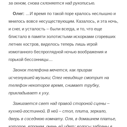
за окном, снова склоняется над рукописью.
Олег:
…И время по такой поре кралось неслышно и
мнилось вовсе несуществующим. Казалось, и эта ночь,
и снег, и усталость – были всегда, и то, что еще
блистало в памяти золотистыми искорками сгоревших
летних костров, виделось теперь лишь игрой
измотанного беспроглядной ночью воображения и
горькой бессонницы…
Звонок телефона мечется, как призрак
исчезнувшей музыки; Олег невидяще смотрит на
телефон некоторое время, снимает трубку,
прикладывает к уху.
Зажигается свет над правой стороной сцены –
кухней-гостинной. В ней – стол, плита, зеркало,
дверь в соседнюю комнату. Оля, в домашнем платье,
которое, впрочем, очень ей идет; волосы забраны в