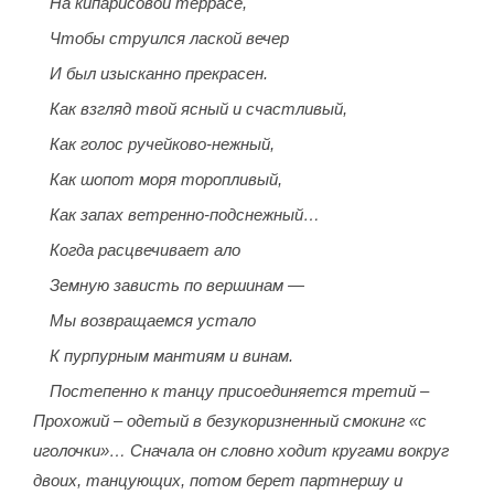
На кипарисовой террасе,
Чтобы струился лаской вечер
И был изысканно прекрасен.
Как взгляд твой ясный и счастливый,
Как голос ручейково-нежный,
Как шопот моря торопливый,
Как запах ветренно-подснежный…
Когда расцвечивает ало
Земную зависть по вершинам —
Мы возвращаемся устало
К пурпурным мантиям и винам.
Постепенно к танцу присоединяется третий –
Прохожий – одетый в безукоризненный смокинг «с
иголочки»… Сначала он словно ходит кругами вокруг
двоих, танцующих, потом берет партнершу и