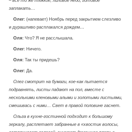
– всё то же тяжкое, лиловое небо, готовое
заплакать…
Олег
: (напевает) Ноябрь перед закрытием слезливо
и дурашливо расплакался дождем…
Оля
: Что? Я не расслышала.
Олег
: Ничего.
Оля
: Так ты придешь?
Олег
: Да.
Олег смотрит на бумаги, кое-как пытается
подравнять, листы падают на пол, вместе с
несколькими кленовыми алыми и золотыми листьями,
смешивась с ними… Свет в правой половине гаснет.
Ольга в кухне-гостинной подходит к большому
зеркалу, расплетает забранные в «хвостик волосы,