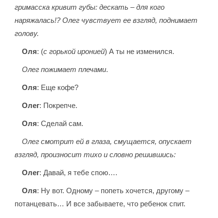
гримасска кривит губы: дескать – для кого
наряжалась!? Олег чувствует ее взгляд, поднимает
голову.
Оля
: (
с горькой иронией
) А ты не изменился.
Олег пожимает плечами
.
Оля
: Еще кофе?
Олег
: Покрепче.
Оля
: Сделай сам.
Олег смотрит ей в глаза, смущается, опускает
взгляд, произносит тихо и словно решившись:
Олег
: Давай, я тебе спою….
Оля
: Ну вот. Одному – попеть хочется, другому –
потанцевать… И все забываете, что ребенок спит.