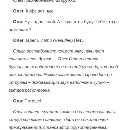
Олег прихлебывает из кружки
.
Олег
: Кофе вот пью.
Оля
: Ну ладно, спой. А я красится буду. Тебе это не
помешает?
Олег
: (
врёт, и это очевидно
) Нет…
Ольга раскладывает косметичку, начинает
красить веко, другое… Олег берет гитару –
буквально освобождает ее от той рухляди, которой
она заставлена. Нежно оглаживает. Проводит по
струнам – дребезжащий звук наполняет кухню –
гитара расстроена.
Оля
: Потише!
Олег кивает, крутит колки, едва весомо касаясь
струн кончиками пальцев. Лицо его постепенно
преображается, становится одухотворенным,