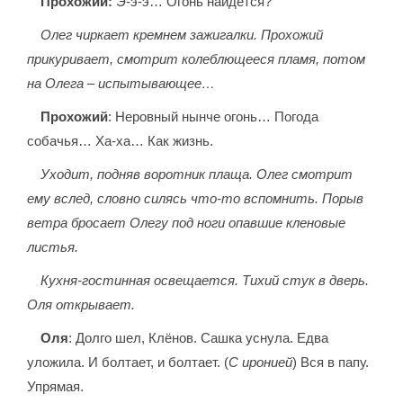
Прохожий:
Э-э-э… Огонь найдется?
Олег чиркает кремнем зажигалки. Прохожий
прикуривает, смотрит колеблющееся пламя, потом
на Олега – испытывающее…
Прохожий
: Неровный нынче огонь… Погода
собачья… Ха-ха… Как жизнь.
Уходит, подняв воротник плаща. Олег смотрит
ему вслед, словно силясь что-то вспомнить. Порыв
ветра бросает Олегу под ноги опавшие кленовые
листья.
Кухня-гостинная освещается. Тихий стук в дверь.
Оля открывает.
Оля
: Долго шел, Клёнов. Сашка уснула. Едва
уложила. И болтает, и болтает. (
С иронией
) Вся в папу.
Упрямая.