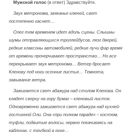
Мужской голос
(в ответ) Здравствуйте.
Звук метронома, звяканье ключей, свет
постепенно гаснет…
Олег тем временем идет вдоль сцены. Слышны
шумы отправляющихся троллейбусов, лязг дверей,
редкие клаксоны автомобилей, редкие лучи фар время
от времени прочерчивают пространство… Но все
перекрывает звук метронома… Ветер бросает
Кленову под ноги осенние листья… Темнота,
завывание ветра.
Зажигается свет абажура над столом Кленова. Он
кладет сверху на гору бумаг – кленовый листок.
Одновременно зажигается свет абажура над кухней-
гостинной Оли. Она «при полном параде» – костюм,
туфли, подвитые волосы, нервно покачиваясь на
каблуках, с трубкой в руке…