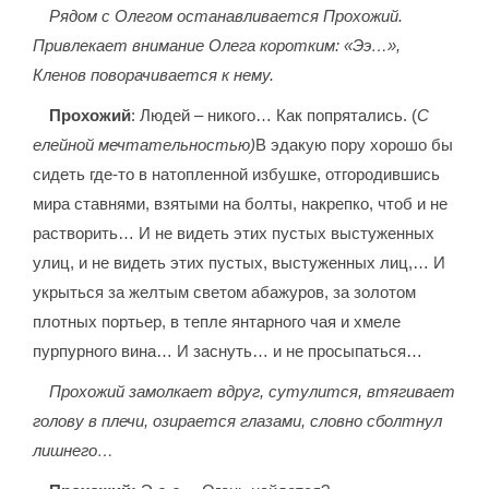
Рядом с Олегом останавливается Прохожий.
Привлекает внимание Олега коротким: «Ээ…»,
Кленов поворачивается к нему.
Прохожий
: Людей – никого… Как попрятались. (
С
елейной мечтательностью)
В эдакую пору хорошо бы
сидеть где-то в натопленной избушке, отгородившись
мира ставнями, взятыми на болты, накрепко, чтоб и не
растворить… И не видеть этих пустых выстуженных
улиц, и не видеть этих пустых, выстуженных лиц,… И
укрыться за желтым светом абажуров, за золотом
плотных портьер, в тепле янтарного чая и хмеле
пурпурного вина… И заснуть… и не просыпаться…
Прохожий замолкает вдруг, сутулится, втягивает
голову в плечи, озирается глазами, словно сболтнул
лишнего…