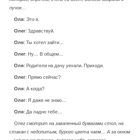
пучок…
Оля
: Это я.
Олег
: Здравствуй.
Оля
: Ты хотел зайти…
Олег
: Ну… В общем…
Оля
: Родители на дачу уехали. Приходи.
Олег
: Прямо сейчас?
Оля
: А когда?
Олег
: Я даже не знаю…
Оля
: Да ладно тебе…
Оле
г смотрит на заваленный бумагами стол, на
стакан с недопитым, бурого цвета чаем… А за окном