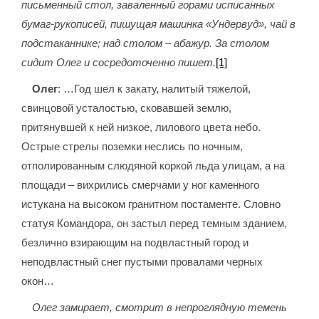
письменный стол, заваленный горами исписанных
бумаг-рукописей, пишущая машинка «Ундервуд», чай в
подстаканнике; над столом – абажур. За столом
сидит Олег и сосредоточенно пишет.
[1]
Олег
: …Год шел к закату, налитый тяжелой,
свинцовой усталостью, сковавшей землю,
притянувшей к ней низкое, лилового цвета небо.
Острые стрелы поземки неслись по ночным,
отполированным слюдяной коркой льда улицам, а на
площади – вихрились смерчами у ног каменного
истукана на высоком гранитном постаменте. Словно
статуя Командора, он застыл перед темным зданием,
безлично взирающим на подвластный город и
неподвластный снег пустыми провалами черных
окон…
Олег замирает, смотрит в непроглядную темень