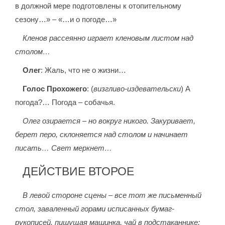
в должной мере подготовлены к отопительному
сезону…» – «…и о погоде…»
Кленов рассеянно играет кленовым листом над
столом…
Олег
: Жаль, что не о жизни…
Голос Прохожего
: (
визгливо-издевательски
) А
погода?… Погода – собачья.
Олег озирается – но вокруг никого. Закуривает,
берет перо, склоняется над столом и начинает
писать… Свет меркнет…
ДЕЙСТВИЕ ВТОРОЕ
В левой стороне сцены – все тот же письменный
стол, заваленный горами исписанных бумаг-
рукописей, пишущая машинка, чай в подстаканнике;