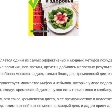
вляется одним из самых эффективных и модных методов похуде
ые политики, поп-звезды, артисты добились желаемых результа
обовав множество диет, только благодаря кремлевской диете с
 существует множество мифов и небылиц, которые умело подо
, следуя кремлевской диете, нужно есть только мясо и колбасу,
м, что такое кремлевская диета, о ее преимуществах и недоста
предложим разнообразное меню на каждый день и дадим оригина