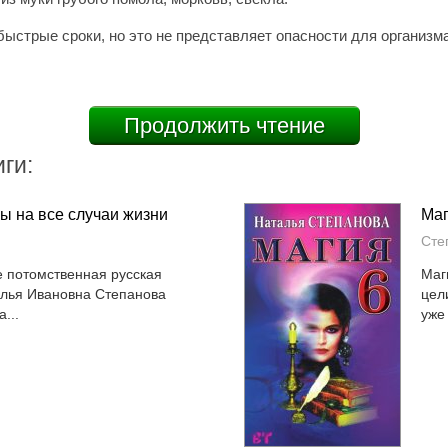
быстрые сроки, но это не представляет опасности для организм
Продолжить чтение
ги:
ы на все случаи жизни
Маг
я
Сте
е потомственная русская
Маг
лья Ивановна Степанова
цел
...
уже