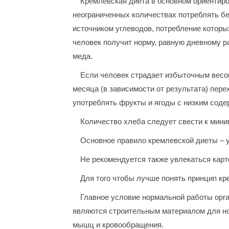
Кремлевская диета в основном ориентир
неограниченных количествах потреблять бе
источником углеводов, потребление которых 
человек получит норму, равную дневному ра
меда.
Если человек страдает избыточным весом
месяца (в зависимости от результата) пере
употреблять фрукты и ягоды с низким соде
Количество хлеба следует свести к мини
Основное правило кремлевской диеты – у
Не рекомендуется также увлекаться ка
Для того чтобы лучше понять принцип кр
Главное условие нормальной работы орга
являются строительным материалом для но
мышц и кровообращения.