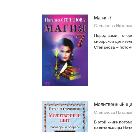
Магия-7
Степанова Наталь
Перед вами – очер
сибирской целител
Степанова – потомс
Молитвенный щит
Степанова Наталь
В этой книге потом
целительницы Нат