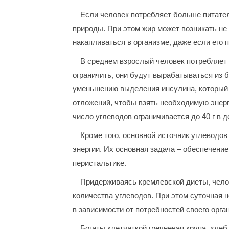
Если человек потребляет больше питател
природы. При этом жир может возникать не 
накапливаться в организме, даже если его 
В среднем взрослый человек потребляет 
ограничить, они будут вырабатываться из б
уменьшению выделения инсулина, который 
отложений, чтобы взять необходимую энерг
число углеводов ограничивается до 40 г в д
Кроме того, основной источник углеводов
энергии. Их основная задача – обеспечени
перистальтике.
Придерживаясь кремлевской диеты, челов
количества углеводов. При этом суточная 
в зависимости от потребностей своего орга
Богаты клетчаткой гречневая крупа, хлеб 