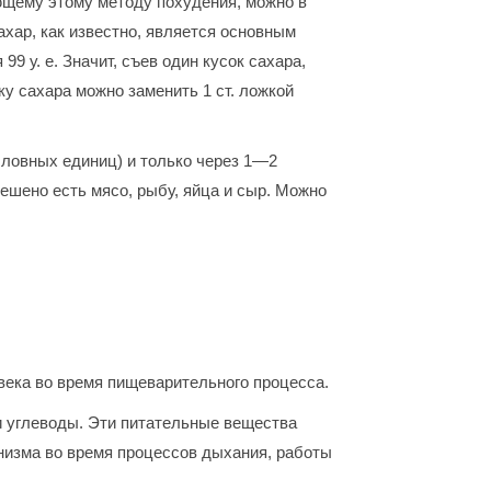
ющему этому методу похудения, можно в
ахар, как известно, является основным
9 у. е. Значит, съев один кусок сахара,
ку сахара можно заменить 1 ст. ложкой
словных единиц) и только через 1—2
решено есть мясо, рыбу, яйца и сыр. Можно
века во время пищеварительного процесса.
и углеводы. Эти питательные вещества
низма во время процессов дыхания, работы