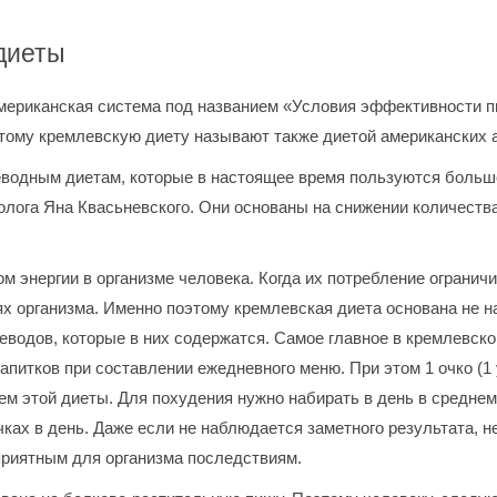
диеты
мериканская система под названием «Условия эффективности п
тому кремлевскую диету называют также диетой американских 
леводным диетам, которые в настоящее время пользуются больш
толога Яна Квасьневского. Они основаны на снижении количеств
ом энергии в организме человека. Когда их потребление ограни
х организма. Именно поэтому кремлевская диета основана не н
леводов, которые в них содержатся. Самое главное в кремлевск
напитков при составлении ежедневного меню. При этом 1 очко (1
м этой диеты. Для похудения нужно набирать в день в среднем
очках в день. Даже если не наблюдается заметного результата, 
еприятным для организма последствиям.