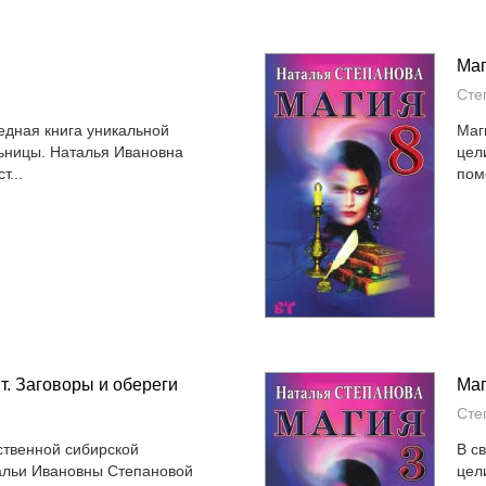
Маг
я
Сте
едная книга уникальной
Маг
ьницы. Наталья Ивановна
цел
т...
пом
. Заговоры и обереги
Маг
я
Сте
ственной сибирской
В с
альи Ивановны Степановой
цел