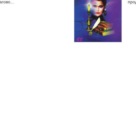
гово...
про