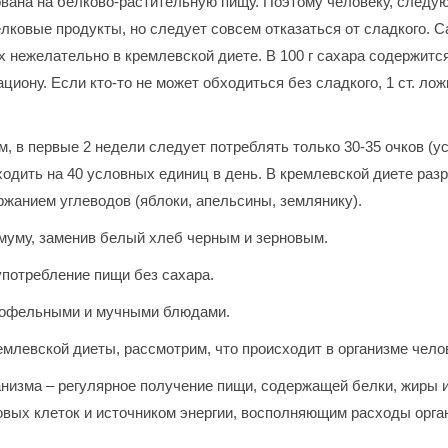
ована на белково-растительную пищу. Поэтому человеку, следу
лковые продукты, но следует совсем отказаться от сладкого. С
нежелательно в кремлевской диете. В 100 г сахара содержится 9
циону. Если кто-то не может обходиться без сладкого, 1 ст. лож
, в первые 2 недели следует потреблять только 30-35 очков (у
ходить на 40 условных единиц в день. В кремлевской диете раз
ржанием углеводов (яблоки, апельсины, землянику).
муму, заменив белый хлеб черным и зерновым.
потребление пищи без сахара.
ртофельными и мучными блюдами.
емлевской диеты, рассмотрим, что происходит в организме чело
низма – регулярное получение пищи, содержащей белки, жиры 
вых клеток и источником энергии, восполняющим расходы орга