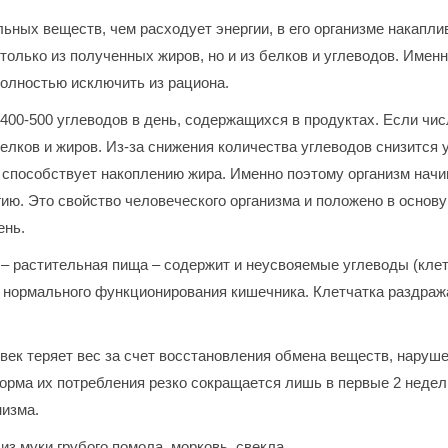
ьных веществ, чем расходует энергии, в его организме накапл
только из полученных жиров, но и из белков и углеводов. Именн
полностью исключить из рациона.
400-500 углеводов в день, содержащихся в продуктах. Если чи
елков и жиров. Из-за снижения количества углеводов снизится 
способствует накоплению жира. Именно поэтому организм начи
ию. Это свойство человеческого организма и положено в основу
ень.
 – растительная пища – содержит и неусвояемые углеводы (клет
е нормального функционирования кишечника. Клетчатка раздража
ек теряет вес за счет восстановления обмена веществ, наруше
норма их потребления резко сокращается лишь в первые 2 недели
низма.
из муки грубого помола, морковь, свекла.