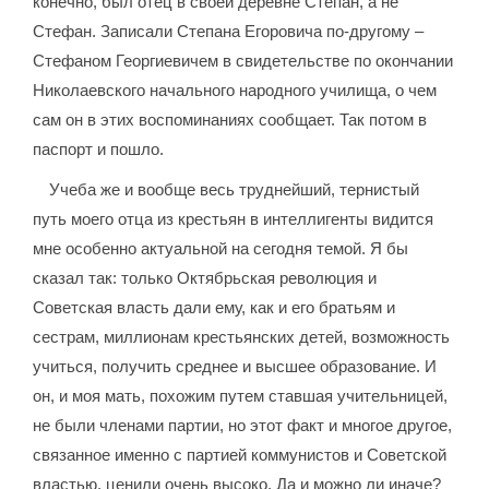
конечно, был отец в своей деревне Степан, а не
Стефан. Записали Степана Егоровича по-другому –
Стефаном Георгиевичем в свидетельстве по окончании
Николаевского начального народного училища, о чем
сам он в этих воспоминаниях сообщает. Так потом в
паспорт и пошло.
Учеба же и вообще весь труднейший, тернистый
путь моего отца из крестьян в интеллигенты видится
мне особенно актуальной на сегодня темой. Я бы
сказал так: только Октябрьская революция и
Советская власть дали ему, как и его братьям и
сестрам, миллионам крестьянских детей, возможность
учиться, получить среднее и высшее образование. И
он, и моя мать, похожим путем ставшая учительницей,
не были членами партии, но этот факт и многое другое,
связанное именно с партией коммунистов и Советской
властью, ценили очень высоко. Да и можно ли иначе?