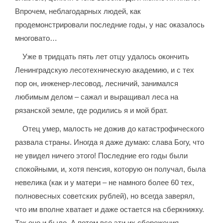
Впрочем, неблагодарных людей, как
продемонстрировали последние годы, у нас оказалось
многовато…
Уже в тридцать пять лет отцу удалось окончить
Ленинградскую лесотехническую академию, и с тех
пор он, инженер-лесовод, лесничий, занимался
любимым делом – сажал и выращивал леса на
рязанской земле, где родились я и мой брат.
Отец умер, малость не дожив до катастрофического
развала страны. Иногда я даже думаю: слава Богу, что
не увидел ничего этого! Последние его годы были
спокойными, и, хотя пенсия, которую он получал, была
невелика (как и у матери – не намного более 60 тех,
полновесных советских рублей), но всегда заверял,
что им вполне хватает и даже остается на сберкнижку.
Так оно и было. А потом все эти их сбережения