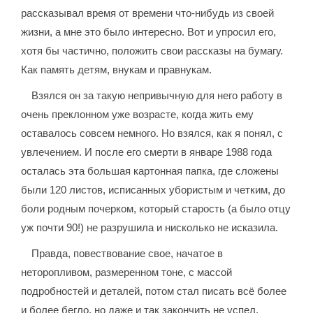
рассказывал время от времени что-нибудь из своей
жизни, а мне это было интересно. Вот и упросил его,
хотя бы частично, положить свои рассказы на бумагу.
Как память детям, внукам и правнукам.
Взялся он за такую непривычную для него работу в
очень преклонном уже возрасте, когда жить ему
оставалось совсем немного. Но взялся, как я понял, с
увлечением. И после его смерти в январе 1988 года
осталась эта большая картонная папка, где сложены
были 120 листов, исписанных убористым и четким, до
боли родным почерком, который старость (а было отцу
уж почти 90!) не разрушила и нисколько не исказила.
Правда, повествование свое, начатое в
неторопливом, размеренном тоне, с массой
подробностей и деталей, потом стал писать всё более
и более бегло, но даже и так закончить не успел.