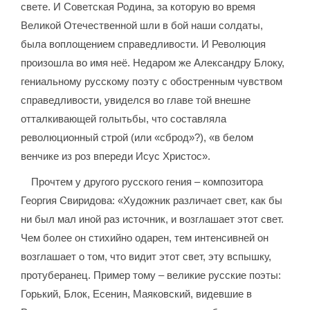
свете. И Советская Родина, за которую во время
Великой Отечественной шли в бой наши солдаты,
была воплощением справедливости. И Революция
произошла во имя неё. Недаром же Александру Блоку,
гениальному русскому поэту с обостренным чувством
справедливости, увиделся во главе той внешне
отталкивающей голытьбы, что составляла
революционный строй (или «сброд»?), «в белом
венчике из роз впереди Исус Христос».
Прочтем у другого русского гения – композитора
Георгия Свиридова: «Художник различает свет, как бы
ни был мал иной раз источник, и возглашает этот свет.
Чем более он стихийно одарен, тем интенсивней он
возглашает о том, что видит этот свет, эту вспышку,
протуберанец. Пример тому – великие русские поэты:
Горький, Блок, Есенин, Маяковский, видевшие в