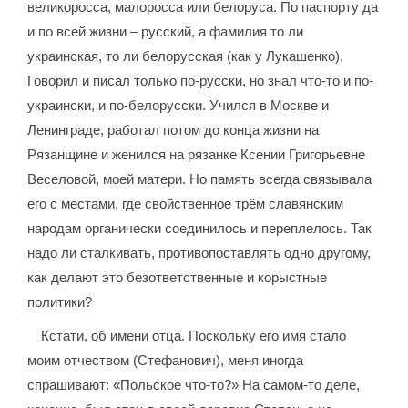
великоросса, малоросса или белоруса. По паспорту да
и по всей жизни – русский, а фамилия то ли
украинская, то ли белорусская (как у Лукашенко).
Говорил и писал только по-русски, но знал что-то и по-
украински, и по-белорусски. Учился в Москве и
Ленинграде, работал потом до конца жизни на
Рязанщине и женился на рязанке Ксении Григорьевне
Веселовой, моей матери. Но память всегда связывала
его с местами, где свойственное трём славянским
народам органически соединилось и переплелось. Так
надо ли сталкивать, противопоставлять одно другому,
как делают это безответственные и корыстные
политики?
Кстати, об имени отца. Поскольку его имя стало
моим отчеством (Стефанович), меня иногда
спрашивают: «Польское что-то?» На самом-то деле,