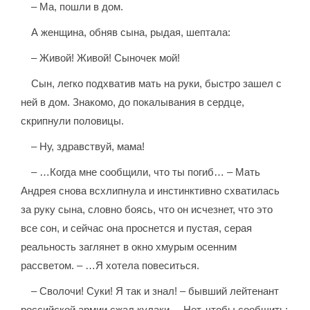
– Ма, пошли в дом.
А женщина, обняв сына, рыдая, шептала:
– Живой! Живой! Сыночек мой!
Сын, легко подхватив мать на руки, быстро зашел с
ней в дом. Знакомо, до покалывания в сердце,
скрипнули половицы.
– Ну, здравствуй, мама!
– …Когда мне сообщили, что ты погиб… – Мать
Андрея снова всхлипнула и инстинктивно схватилась
за руку сына, словно боясь, что он исчезнет, что это
все сон, и сейчас она проснется и пустая, серая
реальность заглянет в окно хмурым осенним
рассветом. – …Я хотела повеситься.
– Сволочи! Суки! Я так и знал! – бывший лейтенант
российской армии сжал кулаки. – Нет, чтобы сообщить: