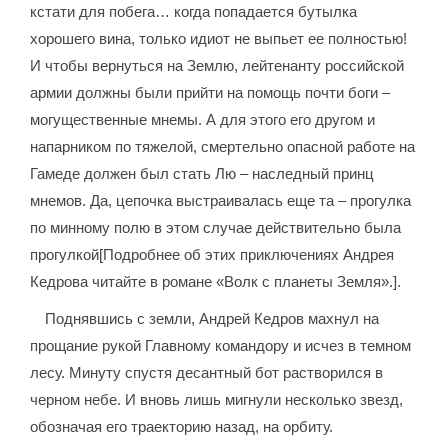
кстати для побега… когда попадается бутылка
хорошего вина, только идиот не выпьет ее полностью!
И чтобы вернуться на Землю, лейтенанту российской
армии должны были прийти на помощь почти боги –
могущественные мнемы. А для этого его другом и
напарником по тяжелой, смертельно опасной работе на
Гамеде должен был стать Лю – наследный принц
мнемов. Да, цепочка выстраивалась еще та – прогулка
по минному полю в этом случае действительно была
прогулкой[Подробнее об этих приключениях Андрея
Кедрова читайте в романе «Волк с планеты Земля».].
Поднявшись с земли, Андрей Кедров махнул на
прощание рукой Главному командору и исчез в темном
лесу. Минуту спустя десантный бот растворился в
черном небе. И вновь лишь мигнули несколько звезд,
обозначая его траекторию назад, на орбиту.