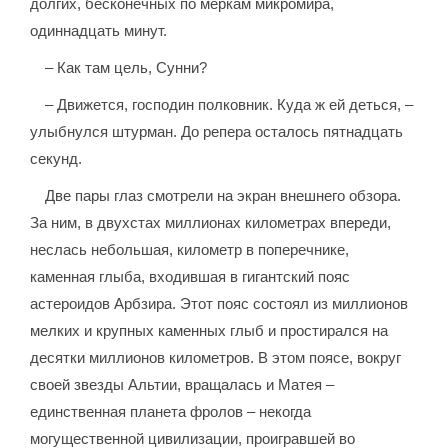
долгих, бесконечных по меркам микромира,
одиннадцать минут.
– Как там цель, Сунни?
– Движется, господин полковник. Куда ж ей деться, –
улыбнулся штурман. До репера осталось пятнадцать
секунд.
Две пары глаз смотрели на экран внешнего обзора.
За ним, в двухстах миллионах километрах впереди,
неслась небольшая, километр в поперечнике,
каменная глыба, входившая в гигантский пояс
астероидов Арбзира. Этот пояс состоял из миллионов
мелких и крупных каменных глыб и простирался на
десятки миллионов километров. В этом поясе, вокруг
своей звезды Альтии, вращалась и Матея –
единственная планета фролов – некогда
могущественной цивилизации, проигравшей во