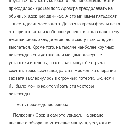
друга, точно учесть которое было невозможно. Вот и
приходилось крокам пояс Арбзира преодолевать на
обычных ядерных движках. А это минимум пятьдесят
—шестьдесят часов лета. Да за это время фролы не то
что приготовиться к обороне успеют, выслав навстречу
десятки своих звездолетов, но и смогут как следует
выспаться. Кроме того, на тысяче наиболее крупных
астероидов они установили мощные лазерные
установки и теперь, позевывая, могут без труда
сжигать кроковские звездолеты. Несколько операций
захвата захлебнулось в огромных потерях. Эх, если
бы было можно как-то убрать эти чертовы
астероиды…
– Есть прохождение репера!
Полковник Свор и сам это увидел. На экране
внешнего обзора на мгновение мигнула, услужливо