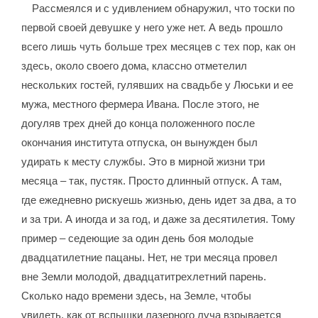
Рассмеялся и с удивлением обнаружил, что тоски по
первой своей девушке у него уже нет. А ведь прошло
всего лишь чуть больше трех месяцев с тех пор, как он
здесь, около своего дома, классно отметелил
нескольких гостей, гулявших на свадьбе у Люськи и ее
мужа, местного фермера Ивана. После этого, не
догуляв трех дней до конца положенного после
окончания института отпуска, он вынужден был
удирать к месту службы. Это в мирной жизни три
месяца – так, пустяк. Просто длинный отпуск. А там,
где ежедневно рискуешь жизнью, день идет за два, а то
и за три. А иногда и за год, и даже за десятилетия. Тому
пример – седеющие за один день боя молодые
двадцатилетние пацаны. Нет, не три месяца провел
вне Земли молодой, двадцатитрехлетний парень.
Сколько надо времени здесь, на Земле, чтобы
увидеть, как от вспышки лазерного луча взрывается