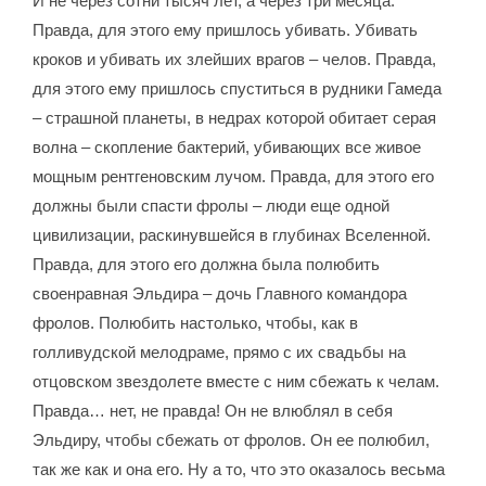
И не через сотни тысяч лет, а через три месяца.
Правда, для этого ему пришлось убивать. Убивать
кроков и убивать их злейших врагов – челов. Правда,
для этого ему пришлось спуститься в рудники Гамеда
– страшной планеты, в недрах которой обитает серая
волна – скопление бактерий, убивающих все живое
мощным рентгеновским лучом. Правда, для этого его
должны были спасти фролы – люди еще одной
цивилизации, раскинувшейся в глубинах Вселенной.
Правда, для этого его должна была полюбить
своенравная Эльдира – дочь Главного командора
фролов. Полюбить настолько, чтобы, как в
голливудской мелодраме, прямо с их свадьбы на
отцовском звездолете вместе с ним сбежать к челам.
Правда… нет, не правда! Он не влюблял в себя
Эльдиру, чтобы сбежать от фролов. Он ее полюбил,
так же как и она его. Ну а то, что это оказалось весьма