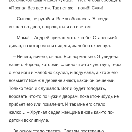
«Пропал без вести». Так нет же – погиб! Суки!
– Сынок, не ругайся. Все ж обошлось. Я, когда
вышла во двор, попрощаться со светом…
– Мама! – Андрей прижал мать к себе. Старенький
диван, на котором они сидели, жалобно скрипнул.
– Ничего, ничего, сынок. Все нормально. Я увидела
нашего Ворона, который, словно что-то чувствуя, терся
о мои ноги и жалобно скулил, и подумала, а кто ж его
возьмет? Все ж в деревне знают, какой он бешеный.
Только тебя и слушался. Вот и будет голодать,
воровать что-то по чужим дворам, пока кто-нибудь не
прибьет его или покалечит. И так мне его стало
жалко… – Хрупкая седая женщина вновь как-то по-
детски всхлипнула.
За окном стало светать. Звезды постепенно