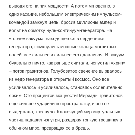
выводя его на пик мощности. А потом мгновенно, в
одно касание, небольшим электрическим импульсом-
командой замкнул цепь, бросив миллионы ампер и
вольт на обмотку нуль-континуум-генератора. На
«горле» вакуума, находящегося в сердечнике
генератора, сомкнулись мощные кольца магнитных
полей, все сильнее и сильнее его сдавливая. И вакуум,
буквально ничто, как раньше считали, испустил «хрип»
– поток гравитонов. Голубоватое свечение вырвалось
из недр генератора в открытый космос. Оно все
усиливалось и усиливалось, становясь ослепительно
ярким. Сто процентов мощности! Мириады гравитонов
еще сильнее ударили по пространству, и оно не
выдержало, треснуло. Клокочущий мир виртуальных
частиц надавил изнутри, раздирая тонкую трещинку в
обычном мире, превращая ее в брешь.