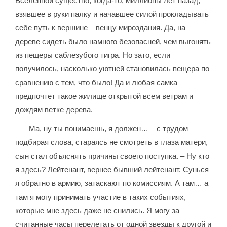
Вселенной существо, когда-то, миллионы лет назад,
взявшее в руки палку и начавшее силой прокладывать
себе путь к вершине – венцу мироздания. Да, на
дереве сидеть было намного безопасней, чем выгонять
из пещеры саблезубого тигра. Но зато, если
получилось, насколько уютней становилась пещера по
сравнению с тем, что было! Да и любая самка
предпочтет такое жилище открытой всем ветрам и
дождям ветке дерева.
– Ма, ну ты понимаешь, я должен… – с трудом
подбирая слова, стараясь не смотреть в глаза матери,
сын стал объяснять причины своего поступка. – Ну кто
я здесь? Лейтенант, вернее бывший лейтенант. Сунься
я обратно в армию, затаскают по комиссиям. А там… а
там я могу принимать участие в таких событиях,
которые мне здесь даже не снились. Я могу за
считанные часы перелетать от одной звезды к другой и