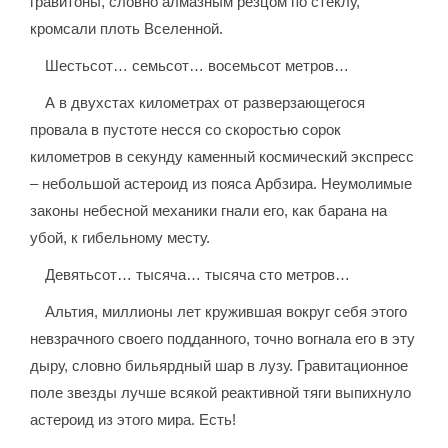
гравитоны, словно алмазным резцом по стеклу,
кромсали плоть Вселенной.
Шестьсот… семьсот… восемьсот метров…
А в двухстах километрах от разверзающегося
провала в пустоте несся со скоростью сорок
километров в секунду каменный космический экспресс
– небольшой астероид из пояса Арбзира. Неумолимые
законы небесной механики гнали его, как барана на
убой, к гибельному месту.
Девятьсот… тысяча… тысяча сто метров…
Альтия, миллионы лет кружившая вокруг себя этого
невзрачного своего подданного, точно вогнала его в эту
дыру, словно бильярдный шар в лузу. Гравитационное
поле звезды лучше всякой реактивной тяги выпихнуло
астероид из этого мира. Есть!