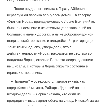
...После неудачного визита к Герату Айбенилю
неразлучная парочка вернулась домой – в таверну
«Уютная Нора», принадлежавшую Лорне Бритунийке,
бывшей наемнице и искательнице приключений на
больших и малых дорогах, а ныне добропорядочной
шадизарской горожанке и гильдейской трактирщице.
Злые языки, однако, утверждали, что в
действительности «Нора» находится не столько во
владении Лорны, сколько Райгарха-асира, здешнего
вышибалы, с которым Лорна открыто состояла в
игривых отношениях.
– Продали? – осведомился здоровенный, как
нордхеймский мамонт, Райгарх, бдевший возле
входной двери. – Лорна сказала, что если не
продадите – вышвырнет обоих на улицу. Никакой магии