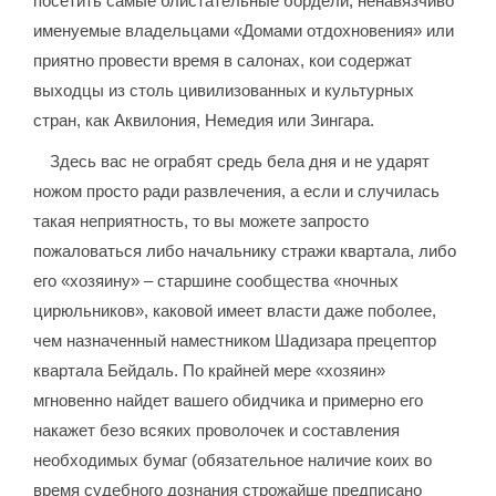
посетить самые блистательные бордели, ненавязчиво
именуемые владельцами «Домами отдохновения» или
приятно провести время в салонах, кои содержат
выходцы из столь цивилизованных и культурных
стран, как Аквилония, Немедия или Зингара.
Здесь вас не ограбят средь бела дня и не ударят
ножом просто ради развлечения, а если и случилась
такая неприятность, то вы можете запросто
пожаловаться либо начальнику стражи квартала, либо
его «хозяину» – старшине сообщества «ночных
цирюльников», каковой имеет власти даже поболее,
чем назначенный наместником Шадизара прецептор
квартала Бейдаль. По крайней мере «хозяин»
мгновенно найдет вашего обидчика и примерно его
накажет безо всяких проволочек и составления
необходимых бумаг (обязательное наличие коих во
время судебного дознания строжайше предписано