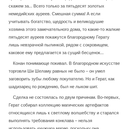
скажем за... Всего только за пятьдесят золотых
немедийских ауреев. Смешная сумма! А если
учитывать богатство, щедрость и великодушие
хозяина этого замечательного дома, то какие-то жалкие
пятьдесят ауреев покажутся благородному Герату
лишь невзрачной пылинкой, рядом с сокровищем,
каковое ему предлагается за сущий бесценок...
Конан понимающе покивал. В благородном искусстве
торговли Ши Шеламу равных не было – он умел
заговорить зубы любому покупателю. Но и Герат, как
шадизарец по рождению, был не лыком шит.
Сделка не состоялась по двум причинам. Во-первых,
Герат собирал коллекцию магических артефактов
относящихся лишь к светлому волшебству и старался
выполнять требования конклава – нельзя
использовать «чужую» магию, поскольку она