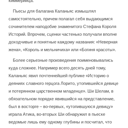
киммерийца.
Пьесы для балагана Каланьяс измышлял
самостоятельно, причем полагал себя выдающимся
сочинителем наподобие знаменитого Стефана Короля
Историй. Впрочем, сценки частенько получали вполне
доходчивые и понятные каждому названия: «Неверная
жена», «Король и мельничиха» или «Богиня красоты».
Более серьезные произведения поименовывались
куда сложнее. Например всего десять дней тому,
Каланьяс явил почтеннейшей публике «Историю о
деяниях славного герцога Лорито, утопившейся девице
и потерянном царственном младенце». Ши Шелам, в
обязательном порядке явившийся на представление,
был в восторге – во-первых, «утопившуюся девицу»
играла Атика, во-вторых Ши обнаружил в пьеске
ведомые лишь ему одному глубины и посчитал, что