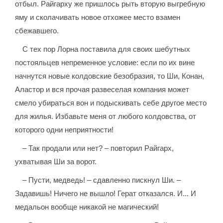
отбыл. Райгарху же пришлось рыть вторую выгребную
яму и сколачивать новое отхожее место взамен
сбежавшего.
С тех пор Лорна поставила для своих шебутных
постояльцев непременное условие: если по их вине
начнутся новые колдовские безобразия, то Ши, Конан,
Аластор и вся прочая развеселая компания может
смело убираться вон и подыскивать себе другое место
для жилья. Избавьте меня от любого колдовства, от
которого одни неприятности!
– Так продали или нет? – повторил Райгарх,
ухватывая Ши за ворот.
– Пусти, медведь! – сдавленно пискнул Ши. –
Задавишь! Ничего не вышло! Герат отказался. И... И
медальон вообще никакой не магический!