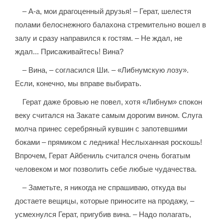
– А-а, мои драгоценный друзья! – Герат, шелестя
полами белоснежного балахона стремительно вошел в
залу и сразу направился к гостям. – Не ждал, не
ждал... Присаживайтесь! Вина?
– Вина, – согласился Ши. – «Либнумскую лозу».
Если, конечно, мы вправе выбирать.
Герат даже бровью не повел, хотя «Либнум» спокон
веку считался на Закате самым дорогим вином. Слуга
молча принес серебряный кувшин с запотевшими
боками – прямиком с ледника! Неслыханная роскошь!
Впрочем, Герат Айбениль считался очень богатым
человеком и мог позволить себе любые чудачества.
– Заметьте, я никогда не спрашиваю, откуда вы
достаете вещицы, которые приносите на продажу, –
усмехнулся Герат, пригубив вина. – Надо полагать,