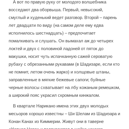
А вот по правую руку от молодого волшебника
восседают два оборвыша. Первый, невысокий,
смуглый и худенький ведет разговор. Второй – парень
лет двадцати по виду (на самом деле ему едва
исполнилось шестнадцать) – предпочитает
помалкивать и слушать. Он вымахал аж до четырех
локтей и двух с половиной ладоней от пяток до
макушки, носит чуть испачканную сажей сероватую
рубаху с обрезанными рукавами (в Шадизаре, если кто
не помнит, летом очень жарко) и холщовые штаны,
заправленные в мягкие бежевые сапоги; буйные
черные волосы схватывает на лбу кожаным ремешком,
а широкий пояс украсил скромным кинжалом.
В квартале Нарикано имена этих двух молодых
месьоров хорошо известны – Ши Шелам из Шадизара и
Конан Канах из Киммерии. Живут они в таверне