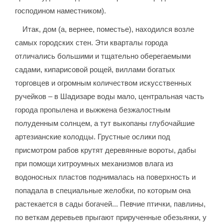
господином наместником).
Итак, дом (а, вернее, поместье), находился возле
самых городских стен. Эти кварталы города
отличались большими и тщательно оберегаемыми
садами, кипарисовой рощей, виллами богатых
торговцев и огромным количеством искусственных
ручейков – в Шадизаре воды мало, центральная часть
города пропылена и выжжена безжалостным
полуденным солнцем, а тут выкопаны глубочайшие
артезианские колодцы. Грустные ослики под
присмотром рабов крутят деревянные вороты, дабы
при помощи хитроумных механизмов влага из
водоносных пластов поднималась на поверхность и
попадала в специальные желобки, по которым она
растекается в сады богачей... Певчие птички, павлины,
по веткам деревьев прыгают прирученные обезьянки, у