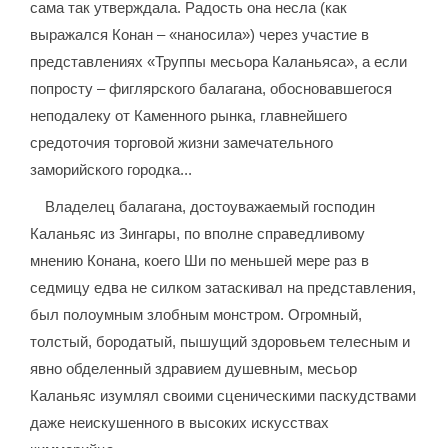
сама так утверждала. Радость она несла (как
выражался Конан – «наносила») через участие в
представлениях «Труппы месьора Каланьяса», а если
попросту – фиглярского балагана, обосновавшегося
неподалеку от Каменного рынка, главнейшего
средоточия торговой жизни замечательного
заморийского городка...
Владелец балагана, достоуважаемый господин
Каланьяс из Зингары, по вполне справедливому
мнению Конана, коего Ши по меньшей мере раз в
седмицу едва не силком затаскивал на представления,
был полоумным злобным монстром. Огромный,
толстый, бородатый, пышущий здоровьем телесным и
явно обделенный здравием душевным, месьор
Каланьяс изумлял своими сценическими паскудствами
даже неискушенного в высоких искусствах