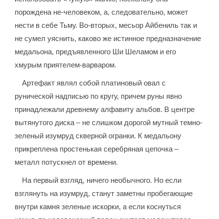
порождена не-человеком, а, следовательно, может
нести в себе Тьму. Во-вторых, месьор Айбениль так и
не сумел уяснить, каково же истинное предназначение
медальона, предъявленного Ши Шеламом и его
хмурым приятелем-варваром.
Артефакт являл собой платиновый овал с
рунической надписью по кругу, причем руны явно
принадлежали древнему алфавиту альбов. В центре
вытянутого диска – не слишком дорогой мутный темно-
зеленый изумруд скверной огранки. К медальону
прикреплена простенькая серебряная цепочка –
металл потускнел от времени.
На первый взгляд, ничего необычного. Но если
взглянуть на изумруд, станут заметны пробегающие
внутри камня зеленые искорки, а если коснуться