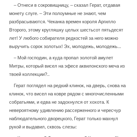
– Отнеси в сокровищницу, – сказал Герат, отдавая
монету слуге. – Эти полоумные не знают, чем
разбрасываются. Чеканка времен короля Аргилло
Второго, этому кругляшку целых шестьсот пятьдесят
лет! У любого собирателя редкостей за него можно
выручить сорок золотых! Эх, молодежь, молодежь...
– Мой господин, а куда пропал золотой амулет
Митры, который висел на эфесе аквилонского меча из
твоей коллекции?..
Герат поглядел на редкий клинок, на дверь, снова на
клинок, что висел на ковре рядом с многочисленными
собратьями, и едва не задохнулся от хохота. К
невероятному удивлению рассерженного и чересчур
наблюдательного дворецкого, Герат только махнул
рукой и выдавил, сквозь слезы: