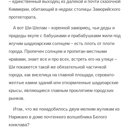
– единственный выходец из далекой и почти сказочной
Киммерии, обитающий в недрах столицы Заморийского
протектората.
А вот Ши Шелам – коренной замориец, чьи деды и
прадеды вкупе с бабушками и прабабушками жили под
жгучим шадизарским солнцем – есть плоть от плоти
города. Пропечен солнцем и пропитан местными
нравами, знает все и про всех, встреть его на улице –
Ши покажется такой же обязательной частичкой
города, как виселица на главной площади, серовато-
желтые камни зданий или откормленные шадизарские
крысы, являющиеся главным проклятием городских
рынков.
Итак, что же понадобилось двум мелким жуликам из
Нарикано в доме почтенного волшебника Белого
конклава?