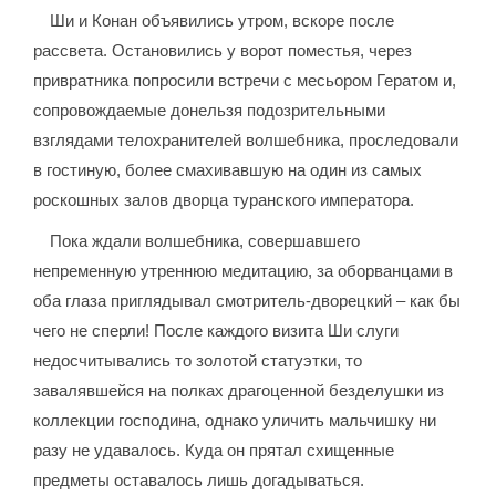
Ши и Конан объявились утром, вскоре после
рассвета. Остановились у ворот поместья, через
привратника попросили встречи с месьором Гератом и,
сопровождаемые донельзя подозрительными
взглядами телохранителей волшебника, проследовали
в гостиную, более смахивавшую на один из самых
роскошных залов дворца туранского императора.
Пока ждали волшебника, совершавшего
непременную утреннюю медитацию, за оборванцами в
оба глаза приглядывал смотритель-дворецкий – как бы
чего не сперли! После каждого визита Ши слуги
недосчитывались то золотой статуэтки, то
завалявшейся на полках драгоценной безделушки из
коллекции господина, однако уличить мальчишку ни
разу не удавалось. Куда он прятал схищенные
предметы оставалось лишь догадываться.