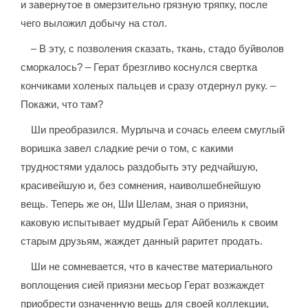
и завернутое в омерзительно грязную тряпку, после
чего выложил добычу на стол.
– В эту, с позволения сказать, ткань, стадо буйволов
сморкалось? – Герат брезгливо коснулся свертка
кончиками холеных пальцев и сразу отдернул руку. –
Покажи, что там?
Ши преобразился. Мурлыча и сочась елеем смуглый
воришка завел сладкие речи о том, с какими
трудностями удалось раздобыть эту редчайшую,
красивейшую и, без сомнения, наиволшебнейшую
вещь. Теперь же он, Ши Шелам, зная о приязни,
каковую испытывает мудрый Герат Айбениль к своим
старым друзьям, жаждет данный раритет продать.
Ши не сомневается, что в качестве материального
воплощения сией приязни месьор Герат возжаждет
приобрести означенную вещь для своей коллекции,