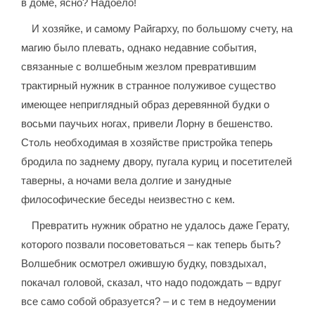
в доме, ясно? Надоело!
И хозяйке, и самому Райгарху, по большому счету, на
магию было плевать, однако недавние события,
связанные с волшебным жезлом превратившим
трактирный нужник в странное полуживое существо
имеющее неприглядный образ деревянной будки о
восьми паучьих ногах, привели Лорну в бешенство.
Столь необходимая в хозяйстве пристройка теперь
бродила по заднему двору, пугала куриц и посетителей
таверны, а ночами вела долгие и занудные
философические беседы неизвестно с кем.
Превратить нужник обратно не удалось даже Герату,
которого позвали посоветоваться – как теперь быть?
Волшебник осмотрел ожившую будку, повздыхал,
покачал головой, сказал, что надо подождать – вдруг
все само собой образуется? – и с тем в недоумении