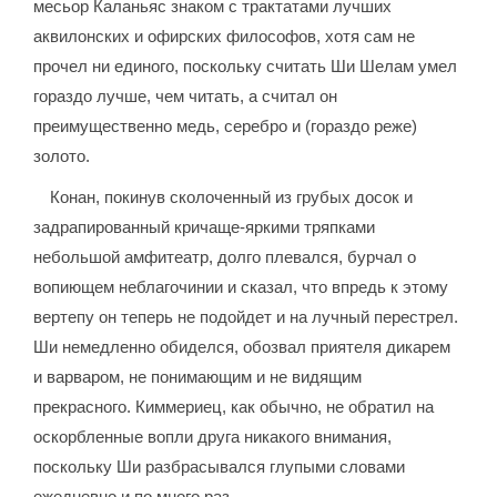
месьор Каланьяс знаком с трактатами лучших
аквилонских и офирских философов, хотя сам не
прочел ни единого, поскольку считать Ши Шелам умел
гораздо лучше, чем читать, а считал он
преимущественно медь, серебро и (гораздо реже)
золото.
Конан, покинув сколоченный из грубых досок и
задрапированный кричаще-яркими тряпками
небольшой амфитеатр, долго плевался, бурчал о
вопиющем неблагочинии и сказал, что впредь к этому
вертепу он теперь не подойдет и на лучный перестрел.
Ши немедленно обиделся, обозвал приятеля дикарем
и варваром, не понимающим и не видящим
прекрасного. Киммериец, как обычно, не обратил на
оскорбленные вопли друга никакого внимания,
поскольку Ши разбрасывался глупыми словами
ежедневно и по много раз.