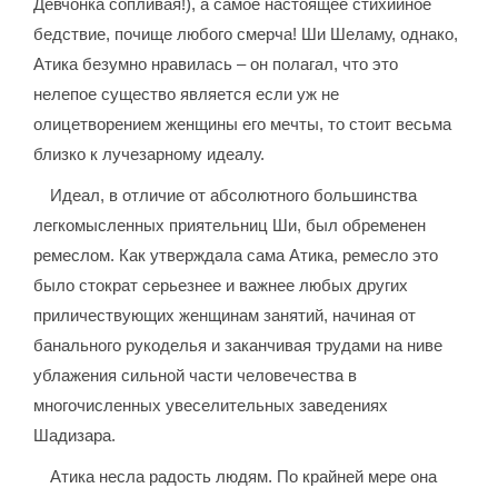
Девчонка сопливая!), а самое настоящее стихийное
бедствие, почище любого смерча! Ши Шеламу, однако,
Атика безумно нравилась – он полагал, что это
нелепое существо является если уж не
олицетворением женщины его мечты, то стоит весьма
близко к лучезарному идеалу.
Идеал, в отличие от абсолютного большинства
легкомысленных приятельниц Ши, был обременен
ремеслом. Как утверждала сама Атика, ремесло это
было стократ серьезнее и важнее любых других
приличествующих женщинам занятий, начиная от
банального рукоделья и заканчивая трудами на ниве
ублажения сильной части человечества в
многочисленных увеселительных заведениях
Шадизара.
Атика несла радость людям. По крайней мере она