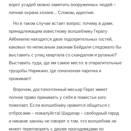
ворот усадеб можно заметить вооруженных людей –
личная охрана хозяев... Словом, идиллия.
Но в таком случае встает вопрос: почему в доме,
принадлежащем известному волшебнику Герату
Айбенилю находятся двое подозрительных гостей,
каковых по неписаным законам Бейдаля следовало бы
выставить с улиц квартала со скандалом и руганью?
Выставить туда, где им самое место: в отвратительные
трущобы Нарикано, где означенная парочка и
проживает!
Впрочем, достопочтенный месьор Герат имеет
полное право принимать у себя в поместье кого
пожелает. Если волшебнику нравится общаться с
отбросами – пожалуйста! Шадизар – свободный город
и никакие законы не говорят о том, что волшебник не
может переговорить с двумя проходимцами по