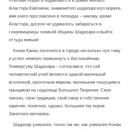
«Уютная Нора» и подвизаются в шайке некоего
Аластора Кайлиени, знаменитого шадизарского ворюги,
имя коего прославлено в легендах – никому, кроме
Аластора, доселе не удавалось забираться в
сокровищницы гномьей общины Шадизара и выйти
оттуда живым!
Конан Канах поселился в городе несколько лун тому
и успел немного привыкнуть к беспокойному
Универсуму Шадизара – согласимся, что сей
человеческий улей является эдакой маленькой
вселенной, крохотным мирком, маленьким чешущимся
прыщиком на седалище Большого Творения. Свои
законы, свои традиции, свой говор и собственное
наречие, понятное, однако, большинству воров
Закатного материка.
Шадизар уникален, точно так же, как уникален Конан