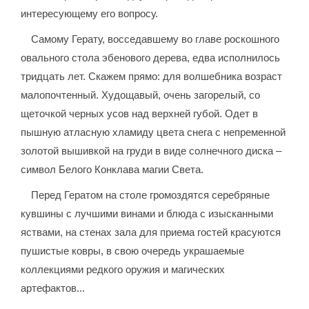
интересующему его вопросу.
Самому Герату, восседавшему во главе роскошного
овального стола эбенового дерева, едва исполнилось
тридцать лет. Скажем прямо: для волшебника возраст
малопочтенный. Худощавый, очень загорелый, со
щеточкой черных усов над верхней губой. Одет в
пышную атласную хламиду цвета снега с непременной
золотой вышивкой на груди в виде солнечного диска –
символ Белого Конклава магии Света.
Перед Гератом на столе громоздятся серебряные
кувшины с лучшими винами и блюда с изысканными
яствами, на стенах зала для приема гостей красуются
пушистые ковры, в свою очередь украшаемые
коллекциями редкого оружия и магических
артефактов...