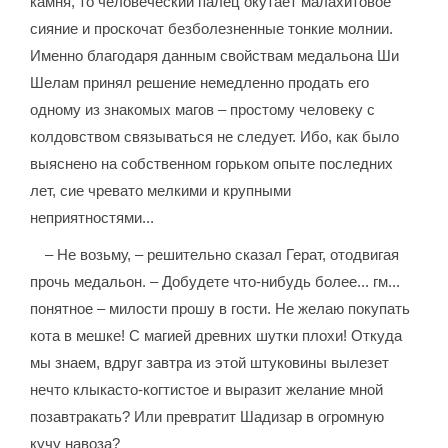
камня, то человеческий палец окутает малахитовое
сияние и проскочат безболезненные тонкие молнии.
Именно благодаря данным свойствам медальона Ши
Шелам принял решение немедленно продать его
одному из знакомых магов – простому человеку с
колдовством связываться не следует. Ибо, как было
выяснено на собственном горьком опыте последних
лет, сие чревато мелкими и крупными
неприятностями...
– Не возьму, – решительно сказал Герат, отодвигая
прочь медальон. – Добудете что-нибудь более... гм...
понятное – милости прошу в гости. Не желаю покупать
кота в мешке! С магией древних шутки плохи! Откуда
мы знаем, вдруг завтра из этой штуковины вылезет
нечто клыкасто-когтистое и выразит желание мной
позавтракать? Или превратит Шадизар в огромную
кучу навоза?