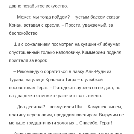
давно позабытое искусство.
– Может, мы тогда пойдем? – густым баском сказал
Конан, вставая с кресла. – Прости, уважаемый, за
беспокойство.
Ши с сожалением посмотрел на кувшин «Либнума»
опустошенный только наполовину. Киммериец поднял
приятеля за ворот.
– Рекомендую обратиться в лавку Аль-Руди из
Турана, на улице Красного Тигра – с улыбкой
посоветовал Герат. – Пятьдесят ауреев он не даст, но
на два десятка можете рассчитывать смело.
– Два десятка? – возмутился Ши. – Камушек вынем,
платину переплавим, продадим ювелирам. Выручим не
меньше тридцати пяти золотых... Спасибо, Герат!
Конан завернул драгоценность в тряпку и сунул под