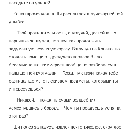
находите на улице?
Конан промолчал, а Ши расплылся в лучезарнейшей
улыбке:
– Твой проницательность, о могучий, достойна... э... –
парнишка запнулся, не зная, как продолжить
задуманную вежливую фразу. Взглянул на Конана, но
ожидать помощи от дремучего варвара было
бессмысленно: киммериец вообще не разбирался в
напыщенной куртуазии. – Герат, ну скажи, какая тебе
разница, где мы отыскиваем предметы, которыми ты
интересуешься?
– Никакой, – пожал плечами волшебник,
усмехнувшись в бороду. – Чем ты порадуешь меня на
этот раз?
Ши полез за пазуху, извлек нечто тяжелое, округлое