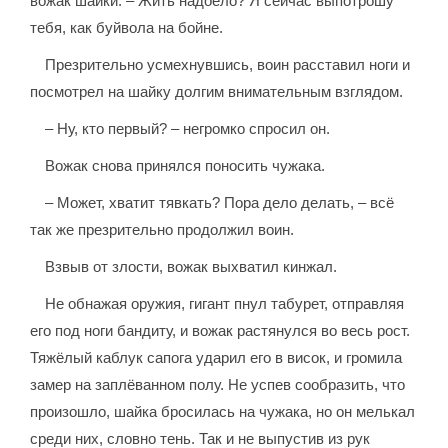
вожак шайки. – Жить надоело? Я сейчас выпотрошу
тебя, как буйвола на бойне.
Презрительно усмехнувшись, воин расставил ноги и
посмотрел на шайку долгим внимательным взглядом.
– Ну, кто первый? – негромко спросил он.
Вожак снова принялся поносить чужака.
– Может, хватит тявкать? Пора дело делать, – всё
так же презрительно продолжил воин.
Взвыв от злости, вожак выхватил кинжал.
Не обнажая оружия, гигант пнул табурет, отправляя
его под ноги бандиту, и вожак растянулся во весь рост.
Тяжёлый каблук сапога ударил его в висок, и громила
замер на заплёванном полу. Не успев сообразить, что
произошло, шайка бросилась на чужака, но он мелькал
среди них, словно тень. Так и не выпустив из рук