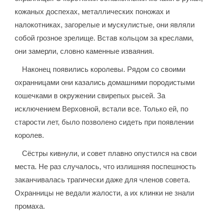
кожаных доспехах, металлических поножах и
налокотниках, загорелые и мускулистые, они являли
собой грозное зрелище. Встав кольцом за креслами,
они замерли, словно каменные изваяния.
Наконец появились королевы. Рядом со своими
охранницами они казались домашними породистыми
кошечками в окружении свирепых рысей. За
исключением Верховной, встали все. Только ей, по
старости лет, было позволено сидеть при появлении
королев.
Сёстры кивнули, и совет плавно опустился на свои
места. Не раз случалось, что излишняя поспешность
заканчивалась трагически даже для членов совета.
Охранницы не ведали жалости, а их клинки не знали
промаха.