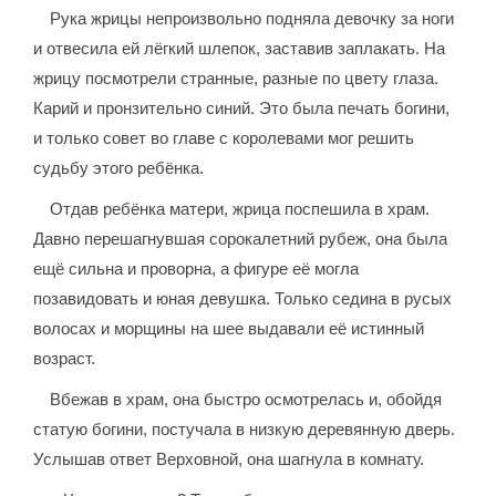
Рука жрицы непроизвольно подняла девочку за ноги
и отвесила ей лёгкий шлепок, заставив заплакать. На
жрицу посмотрели странные, разные по цвету глаза.
Карий и пронзительно синий. Это была печать богини,
и только совет во главе с королевами мог решить
судьбу этого ребёнка.
Отдав ребёнка матери, жрица поспешила в храм.
Давно перешагнувшая сорокалетний рубеж, она была
ещё сильна и проворна, а фигуре её могла
позавидовать и юная девушка. Только седина в русых
волосах и морщины на шее выдавали её истинный
возраст.
Вбежав в храм, она быстро осмотрелась и, обойдя
статую богини, постучала в низкую деревянную дверь.
Услышав ответ Верховной, она шагнула в комнату.