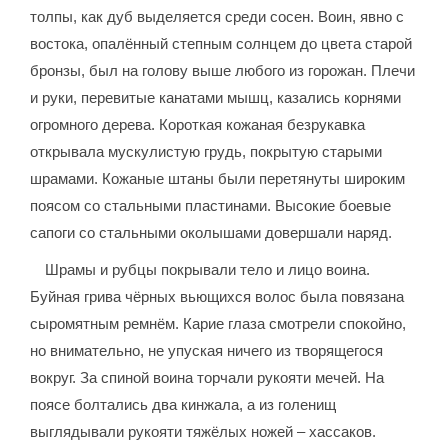
толпы, как дуб выделяется среди сосен. Воин, явно с
востока, опалённый степным солнцем до цвета старой
бронзы, был на голову выше любого из горожан. Плечи
и руки, перевитые канатами мышц, казались корнями
огромного дерева. Короткая кожаная безрукавка
открывала мускулистую грудь, покрытую старыми
шрамами. Кожаные штаны были перетянуты широким
поясом со стальными пластинами. Высокие боевые
сапоги со стальными околышами довершали наряд.
Шрамы и рубцы покрывали тело и лицо воина.
Буйная грива чёрных вьющихся волос была повязана
сыромятным ремнём. Карие глаза смотрели спокойно,
но внимательно, не упуская ничего из творящегося
вокруг. За спиной воина торчали рукояти мечей. На
поясе болтались два кинжала, а из голенищ
выглядывали рукояти тяжёлых ножей – хассаков.