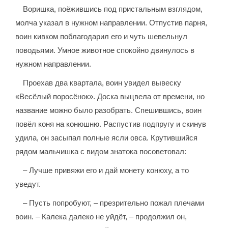
Воришка, поёжившись под пристальным взглядом,
молча указал в нужном направлении. Отпустив парня,
воин кивком поблагодарил его и чуть шевельнул
поводьями. Умное животное спокойно двинулось в
нужном направлении.
Проехав два квартала, воин увидел вывеску
«Весёлый поросёнок». Доска выцвела от времени, но
название можно было разобрать. Спешившись, воин
повёл коня на конюшню. Распустив подпругу и скинув
удила, он засыпал полные ясли овса. Крутившийся
рядом мальчишка с видом знатока посоветовал:
– Лучше привяжи его и дай монету конюху, а то
уведут.
– Пусть попробуют, – презрительно пожал плечами
воин. – Калека далеко не уйдёт, – продолжил он,