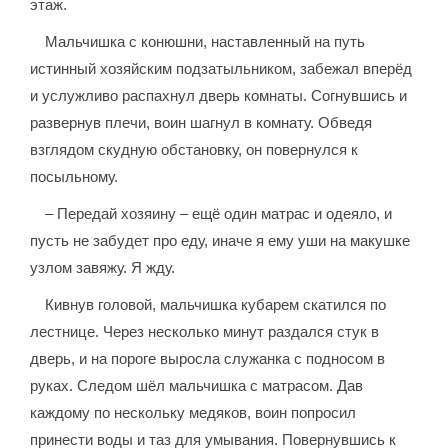
этаж.
Мальчишка с конюшни, наставленный на путь
истинный хозяйским подзатыльником, забежал вперёд
и услужливо распахнул дверь комнаты. Согнувшись и
развернув плечи, воин шагнул в комнату. Обведя
взглядом скудную обстановку, он повернулся к
посыльному.
– Передай хозяину – ещё один матрас и одеяло, и
пусть не забудет про еду, иначе я ему уши на макушке
узлом завяжу. Я жду.
Кивнув головой, мальчишка кубарем скатился по
лестнице. Через несколько минут раздался стук в
дверь, и на пороге выросла служанка с подносом в
руках. Следом шёл мальчишка с матрасом. Дав
каждому по нескольку медяков, воин попросил
принести воды и таз для умывания. Повернувшись к