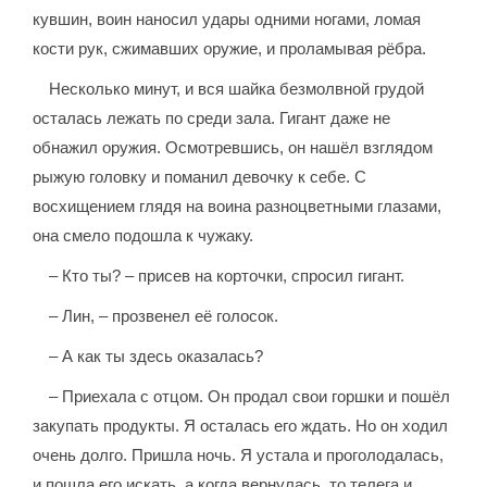
кувшин, воин наносил удары одними ногами, ломая
кости рук, сжимавших оружие, и проламывая рёбра.
Несколько минут, и вся шайка безмолвной грудой
осталась лежать по среди зала. Гигант даже не
обнажил оружия. Осмотревшись, он нашёл взглядом
рыжую головку и поманил девочку к себе. С
восхищением глядя на воина разноцветными глазами,
она смело подошла к чужаку.
– Кто ты? – присев на корточки, спросил гигант.
– Лин, – прозвенел её голосок.
– А как ты здесь оказалась?
– Приехала с отцом. Он продал свои горшки и пошёл
закупать продукты. Я осталась его ждать. Но он ходил
очень долго. Пришла ночь. Я устала и проголодалась,
и пошла его искать, а когда вернулась, то телега и