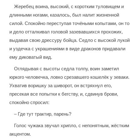
Жеребец воина, высокий, с коротким туловищем и
длинными ногами, казалось, был налит жизненной
силой. Спокойно переступая точёными копытами, он то
и дело отталкивал головой зазевавшихся прохожих,
выдавая свою дрессуру бойца. Седло с высокой лукой
и уздечка с украшениями в виде драконов придавали
ему диковатый вид.
Оглядывая с высоты седла толпу, воин заметил
юркого человечка, ловко срезавшего кошелёк у зеваки.
Ухватив воришку за шиворот, он встряхнул его,
пресекая все попытки к бегству, и, сдвинув брови,
спокойно спросил:
– Где тут трактир, парень?
Голос чужака звучал хрипло, с непонятным, жёстким
акцентом.