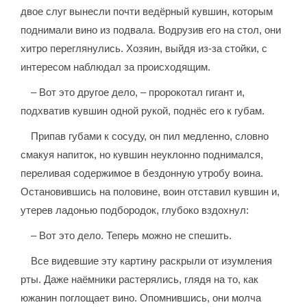
двое слуг вынесли почти ведёрный кувшин, которым
поднимали вино из подвала. Водрузив его на стол, они
хитро переглянулись. Хозяин, выйдя из-за стойки, с
интересом наблюдал за происходящим.
– Вот это другое дело, – пророкотал гигант и,
подхватив кувшин одной рукой, поднёс его к губам.
Припав губами к сосуду, он пил медленно, словно
смакуя напиток, но кувшин неуклонно поднимался,
переливая содержимое в бездонную утробу воина.
Остановившись на половине, воин отставил кувшин и,
утерев ладонью подбородок, глубоко вздохнул:
– Вот это дело. Теперь можно не спешить.
Все видевшие эту картину раскрыли от изумления
рты. Даже наёмники растерялись, глядя на то, как
южанин поглощает вино. Опомнившись, они молча