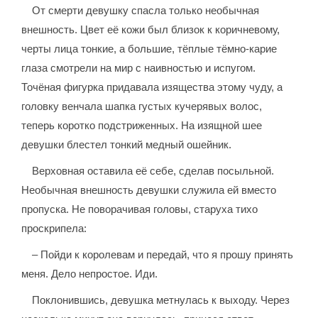
От смерти девушку спасла только необычная
внешность. Цвет её кожи был близок к коричневому,
черты лица тонкие, а большие, тёплые тёмно-карие
глаза смотрели на мир с наивностью и испугом.
Точёная фигурка придавала изящества этому чуду, а
головку венчала шапка густых кучерявых волос,
теперь коротко подстриженных. На изящной шее
девушки блестел тонкий медный ошейник.
Верховная оставила её себе, сделав посыльной.
Необычная внешность девушки служила ей вместо
пропуска. Не поворачивая головы, старуха тихо
проскрипела:
– Пойди к королевам и передай, что я прошу принять
меня. Дело непростое. Иди.
Поклонившись, девушка метнулась к выходу. Через