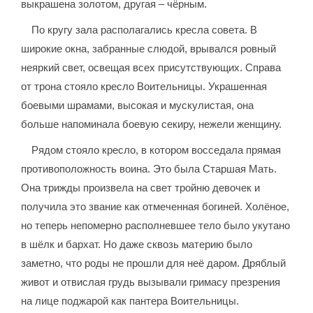
выкрашена золотом, другая – чёрным.
По кругу зала располагались кресла совета. В
широкие окна, забранные слюдой, врывался ровный
неяркий свет, освещая всех присутствующих. Справа
от трона стояло кресло Воительницы. Украшенная
боевыми шрамами, высокая и мускулистая, она
больше напоминала боевую секиру, нежели женщину.
Рядом стояло кресло, в котором восседала прямая
противоположность воина. Это была Старшая Мать.
Она трижды произвела на свет тройню девочек и
получила это звание как отмеченная богиней. Холёное,
но теперь непомерно располневшее тело было укутано
в шёлк и бархат. Но даже сквозь материю было
заметно, что роды не прошли для неё даром. Дряблый
живот и отвислая грудь вызывали гримасу презрения
на лице поджарой как пантера Воительницы.