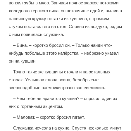
вонзил зубы в мясо. Запивая пряное жаркое потоками
холодного терпкого вина, он покончил с едой и, вылив в
оловянную кружку остатки из кувшина, с громким
стуком поставил его на стол. Словно из воздуха, рядом
с ним появилась служанка.
– Вина, – коротко бросил он. – Только найди что-
нибудь побольше этого напёрстка, – небрежно указал
он на кувшин.
Точно такие же кувшины стояли и на остальных
столах. Услышав слова воина, белобрысые
звероподобные наёмники грозно зашевелились.
– Чем тебе не нравится кувшин? – спросил один из
них с гортанным акцентом.
– Маловат, – коротко бросил гигант.
Служанка исчезла на кухне. Спустя несколько минут