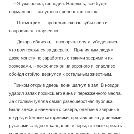
– Я уже понял, господин. Надеюсь, всё будет
нормально, – испуганно пролепетал конюх.
– Посмотрим, – процедил сквозь зубы воин и
направился в харчевню.
– Дикарь иблисов, – проворчал слуга, убедившись,
что воин скрылся за дверью. – Приличным людям
даже монету не заработать с такими зверями и их
хозяевами, – покосился он на вороного и, опасливо
обойдя стойло, вернулся к остальным животным.
Пинком открыв дверь, воин шагнул в зал. В ноздри
ударил запах прокисшего вина и пережжённого масла.
За столами гуляла самая разношёрстная публика.
Были здесь и наёмники с севера, одетые в звериные
шкуры, и беглые каторжники, прятавшие за длинными
рукавами следы от кандалов, и воры, готовые срезать
кошелёк у зеваки, и продажные девицы, оглашавшие