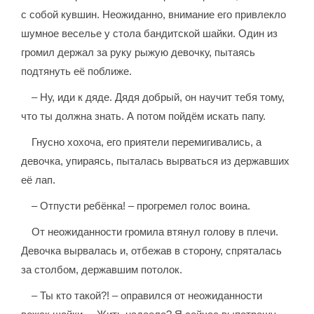
с собой кувшин. Неожиданно, внимание его привлекло
шумное веселье у стола бандитской шайки. Один из
громил держал за руку рыжую девочку, пытаясь
подтянуть её поближе.
– Ну, иди к дяде. Дядя добрый, он научит тебя тому,
что ты должна знать. А потом пойдём искать папу.
Гнусно хохоча, его приятели перемигивались, а
девочка, упираясь, пыталась вырваться из державших
её лап.
– Отпусти ребёнка! – прогремел голос воина.
От неожиданности громила втянул голову в плечи.
Девочка вырвалась и, отбежав в сторону, спряталась
за столбом, державшим потолок.
– Ты кто такой?! – оправился от неожиданности