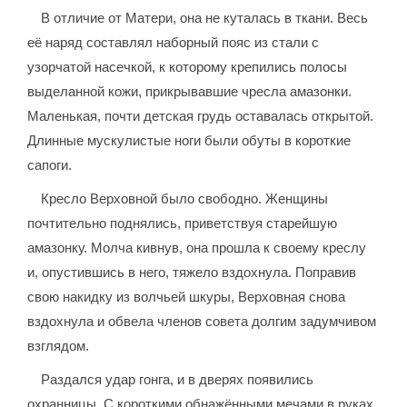
В отличие от Матери, она не куталась в ткани. Весь
её наряд составлял наборный пояс из стали с
узорчатой насечкой, к которому крепились полосы
выделанной кожи, прикрывавшие чресла амазонки.
Маленькая, почти детская грудь оставалась открытой.
Длинные мускулистые ноги были обуты в короткие
сапоги.
Кресло Верховной было свободно. Женщины
почтительно поднялись, приветствуя старейшую
амазонку. Молча кивнув, она прошла к своему креслу
и, опустившись в него, тяжело вздохнула. Поправив
свою накидку из волчьей шкуры, Верховная снова
вздохнула и обвела членов совета долгим задумчивом
взглядом.
Раздался удар гонга, и в дверях появились
охранницы. С короткими обнажёнными мечами в руках,