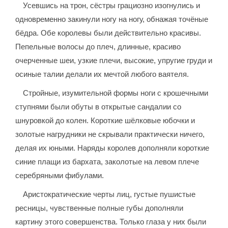
Усевшись на трон, сёстры грациозно изогнулись и
одновременно закинули ногу на ногу, обнажая точёные
бёдра. Обе королевы были действительно красивы.
Пепельные волосы до плеч, длинные, красиво
очерченные шеи, узкие плечи, высокие, упругие груди и
осиные талии делали их мечтой любого ваятеля.
Стройные, изумительной формы ноги с крошечными
ступнями были обуты в открытые сандалии со
шнуровкой до колен. Короткие шёлковые юбочки и
золотые нагрудники не скрывали практически ничего,
делая их юными. Наряды королев дополняли короткие
синие плащи из бархата, заколотые на левом плече
серебряными фибулами.
Аристократические черты лиц, густые пушистые
ресницы, чувственные полные губы дополняли
картину этого совершенства. Только глаза у них были