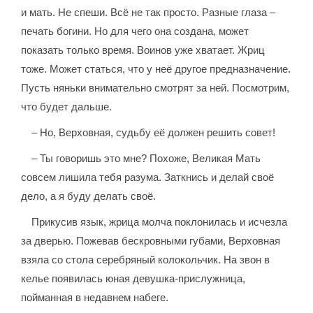
и мать. Не спеши. Всё не так просто. Разные глаза –
печать богини. Но для чего она создана, может
показать только время. Воинов уже хватает. Жриц
тоже. Может статься, что у неё другое предназначение.
Пусть няньки внимательно смотрят за ней. Посмотрим,
что будет дальше.
– Но, Верховная, судьбу её должен решить совет!
– Ты говоришь это мне? Похоже, Великая Мать
совсем лишила тебя разума. Заткнись и делай своё
дело, а я буду делать своё.
Прикусив язык, жрица молча поклонилась и исчезла
за дверью. Пожевав бескровными губами, Верховная
взяла со стола серебряный колокольчик. На звон в
келье появилась юная девушка-прислужница,
пойманная в недавнем набеге.