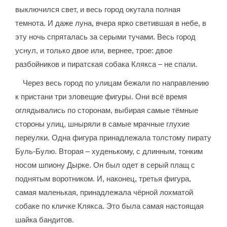
выключился свет, и весь город окутала полная
темнота. И даже луна, вчера ярко светившая в небе, в
эту ночь спряталась за серыми тучами. Весь город
уснул, и только двое или, вернее, трое: двое
разбойников и пиратская собака Клякса – не спали.
Через весь город по улицам бежали по направлению
к пристани три зловещие фигуры. Они всё время
оглядывались по сторонам, выбирая самые тёмные
стороны улиц, шныряли в самые мрачные глухие
переулки. Одна фигура принадлежала толстому пирату
Буль-Булю. Вторая – худенькому, с длинным, тонким
носом шпиону Дырке. Он был одет в серый плащ с
поднятым воротником. И, наконец, третья фигура,
самая маленькая, принадлежала чёрной лохматой
собаке по кличке Клякса. Это была самая настоящая
шайка бандитов.