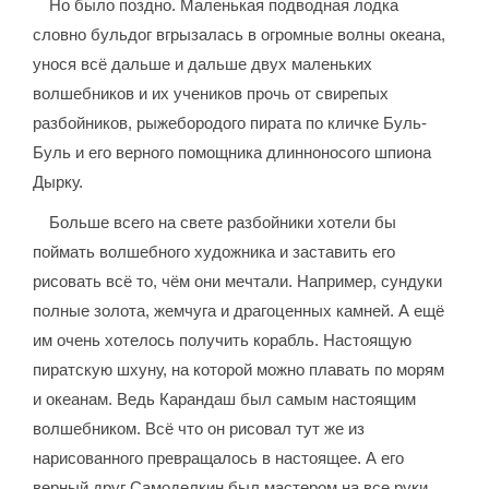
Но было поздно. Маленькая подводная лодка
словно бульдог вгрызалась в огромные волны океана,
унося всё дальше и дальше двух маленьких
волшебников и их учеников прочь от свирепых
разбойников, рыжебородого пирата по кличке Буль-
Буль и его верного помощника длинноносого шпиона
Дырку.
Больше всего на свете разбойники хотели бы
поймать волшебного художника и заставить его
рисовать всё то, чём они мечтали. Например, сундуки
полные золота, жемчуга и драгоценных камней. А ещё
им очень хотелось получить корабль. Настоящую
пиратскую шхуну, на которой можно плавать по морям
и океанам. Ведь Карандаш был самым настоящим
волшебником. Всё что он рисовал тут же из
нарисованного превращалось в настоящее. А его
верный друг Самоделкин был мастером на все руки.