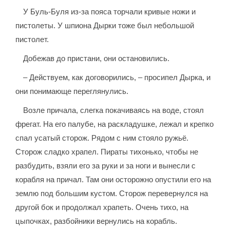
У Буль-Буля из-за пояса торчали кривые ножи и
пистолеты. У шпиона Дырки тоже был небольшой
пистолет.
Добежав до пристани, они остановились.
– Действуем, как договорились, – просипел Дырка, и
они понимающе переглянулись.
Возле причала, слегка покачиваясь на воде, стоял
фрегат. На его палубе, на раскладушке, лежал и крепко
спал усатый сторож. Рядом с ним стояло ружьё.
Сторож сладко храпел. Пираты тихонько, чтобы не
разбудить, взяли его за руки и за ноги и вынесли с
корабля на причал. Там они осторожно опустили его на
землю под большим кустом. Сторож перевернулся на
другой бок и продолжал храпеть. Очень тихо, на
цыпочках, разбойники вернулись на корабль.