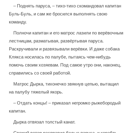
– Поднять паруса, – тихо-тихо скомандовал капитан
Буль-Буль, и сам же бросился выполнять свою
команду.
Полночи капитан и его матрос лазили по верёвочным
лестницам, разматывая, развёртывая паруса.
Раскручивали и развязывали верёвки. И даже собака
Клякса носилась по палубе, пытаясь чем-нибудь
помочь своим хозяевам. Под самое утро они, наконец,
справились со своей работой.
Матрос Дырка, тихонечко звякнув цепью, вытащил
на палубу тяжелый якорь.
– Отдать концы! – приказал негромко рыжебородый
капитан.
Дырка отвязал толстый канат.
Свежий ветер расправил белые паруса, и корабль,