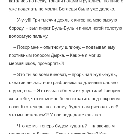
катались по песку, топали ногами и ругались, но ничего
уже поделать не могли. Беглецы были уже далеко.
– У-у-у!!! Три тысячи дохлых китов на мою рыжую
бороду, – выл пират Буль-Буль и пинал ногой толстую
волосатую пальму.
– Позор мне – опытному шпиону, – подвывал ему
противным голосом Дырка. – Как же я мог их,
мерзавчиков, проморгать?!
– Это ты во всем виноват, – прорычал Буль-Буль,
схватив несчастного разбойника за длинный словно
огурец нос. – Это из-за тебя мы их упустили! Говорил
же я тебе, что их можно было схватить под покровом
ночи. Кто теперь, по-твоему, будет нам рисовать всё
что мы пожелаем?! У нас ведь даже еды нет.
– Что же мы теперь будем кушать? – плаксивым
голосом выл Дырка. – Скажи, пожалуйста? Кто