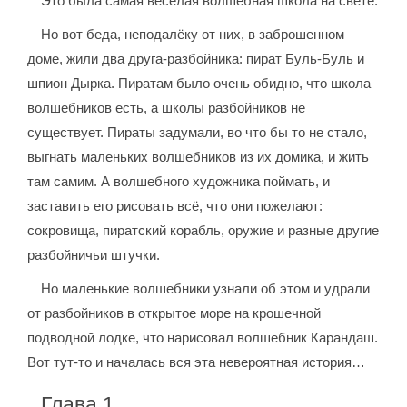
Это была самая весёлая волшебная школа на свете.
Но вот беда, неподалёку от них, в заброшенном
доме, жили два друга-разбойника: пират Буль-Буль и
шпион Дырка. Пиратам было очень обидно, что школа
волшебников есть, а школы разбойников не
существует. Пираты задумали, во что бы то не стало,
выгнать маленьких волшебников из их домика, и жить
там самим. А волшебного художника поймать, и
заставить его рисовать всё, что они пожелают:
сокровища, пиратский корабль, оружие и разные другие
разбойничьи штучки.
Но маленькие волшебники узнали об этом и удрали
от разбойников в открытое море на крошечной
подводной лодке, что нарисовал волшебник Карандаш.
Вот тут-то и началась вся эта невероятная история…
Глава 1