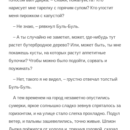
нарисует мне тарелку с горячим супом? Кто угостит
меня пирожком с капустой?
– Не знаю, – рявкнул Буль-Буль.
– А ты случайно не заметил, может, где-нибудь тут
растет бутербродное дерево? Или, может быть, ты мне
покажешь кусты, на которых растут аппетитные
булочки? Чтобы можно было подойти, сорвать и
поужинать?
– Нет, такого я не видел, – грустно отвечал толстый
Буль-Буль.
А тем временем на город незаметно опустились
сумерки, яркое солнышко сладко зевнув спряталось за
горизонтом, и на улице стало слегка прохладно. Подул
ветер, и пальмы зашевелились, точно живые. Шпион
Дырка поёжился от холода и, тряхнув головой, сказал