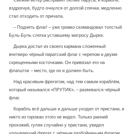
вздрогнув, будто очнулся от долгой спячки, медленно
стал отходить от причала.
– Поднять флаг! – уже громко скомандовал толстый
Буль-Буль слегка уставшему матросу Дырке.
Дырка достал из своего кармана сложенный
вчетверо чёрный пиратский флаг с черепом и двумя
скрещенными косточками. Он привязал его на
флагшток – место, где он и должен быть.
Над красивым фрегатом, над тем самым кораблём,
который назывался «ПРУТИК», – развевался чёрный
флаг.
Корабль всё дальше и дальше уходил от пристани, и
никто из горожан этого не видел. Только ранний
прохожий, гуляя случайно у пристани, увидел
уплывающий фрегат с чёрным разбойничьим флагом.