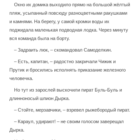
Окно их домика выходило прямо на большой жёлтый
пляж, усыпанный повсюду разноцветными ракушками
и камнями. На берегу, у самой кромки воды их
поджидала маленькая подводная лодка. Через минуту
вся команда была на борту.
– Задраить люк, – скомандовал Самоделкин.
– Есть, капитан, – радостно закричали Чижик и
Прутик и бросились исполнять приказание железного
человечка.
Но тут из зарослей выскочили пират Буль-Буль и
длинноносый шпион Дырка.
– Стойте, мерзавчики, – взревел рыжебородый пират.
– Караул, удирают! – не своим голосом заверещал
Дырка.