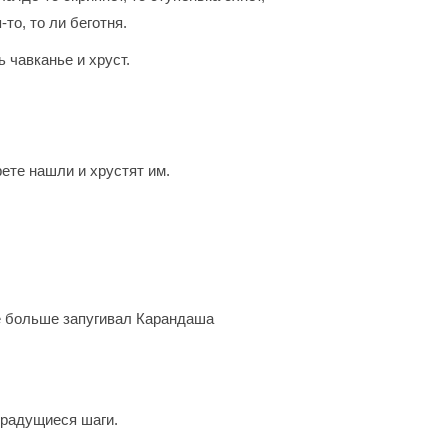
то, то ли беготня.
 чавканье и хруст.
ете нашли и хрустят им.
щё больше запугивал Карандаша
крадущиеся шаги.