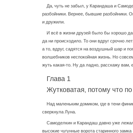
Да, чуть не забыл, у Карандаша и Самод
разбойники. Вернее, бывшие разбойники. О
и дружили.
И всё в жизни друзей было бы хорошо д
да ни происходило. То они вдруг срочно л
а то, вдруг, садятся на воздушный шар и по
волшебников неспокойная жизнь. Но совсем
жуть какая-то. Ну да ладно, расскажу вам, 
Глава 1
Жутковатая, потому что по
Над маленьким домиком, где в тени фин
сверкнула Луна.
Самоделкин и Карандаш давно уже лежал
высокие чугунные ворота старинного замк