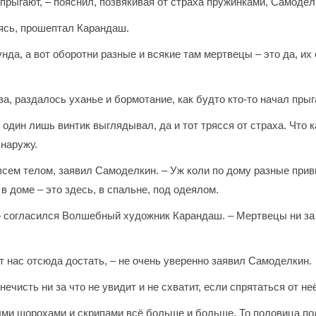
 прыгают, – пояснил, позвякивая от страха пружинками, Самоделк
каясь, прошептал Карандаш.
унда, а вот оборотни разные и всякие там мертвецы – это да, и
а, раздалось уханье и бормотание, как будто кто-то начал прыг
один лишь винтик выглядывал, да и тот трясся от страха. Что 
 наружу.
 всем телом, заявил Самоделкин. – Уж коли по дому разные при
в доме – это здесь, в спальне, под одеялом.
, – согласился Волшебный художник Карандаш. – Мертвецы ни за
ут нас отсюда достать, – не очень уверенно заявил Самоделкин.
 нечисть ни за что не увидит и не схватит, если спрятаться от 
ыми шорохами и скрипами всё больше и больше. То половица пола