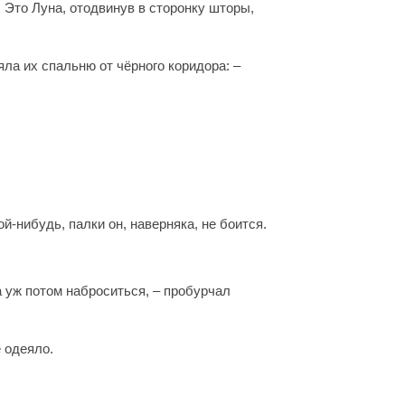
. Это Луна, отодвинув в сторонку шторы,
ла их спальню от чёрного коридора: –
й-нибудь, палки он, наверняка, не боится.
а уж потом наброситься, – пробурчал
 одеяло.