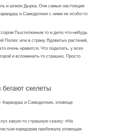
Буль и шпион Дырка. Они самые настоящие
Карандаш и Самоделкин с ними не особо-то
ссором Пыхтелкиным то и дело что-нибудь
ный Полюс или в страну Ядовитых растений,
это очень нравится. Что поделать, у всех
торой и вспоминать-то страшно. Просто
м бегают скелеты
 – Карандаш и Самоделкин, зловеще
лух какую-то страшную сказку: «На
вилистым коридорам пробежала зловещая