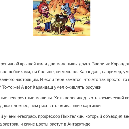
ерепичной крышей жили два маленьких друга. Звали их Каранда
волшебниками, ни больше, ни меньше. Карандаш, например, уме
ванного настоящим. И если тебе кажется, что это так просто, то
? То-то же! А вот Карандаш умел оживлять рисунки.
ые невероятные машины. Хоть велосипед, хоть космический кора
ь даже сложнее, чем рисовать оживающие картинки.
й учёный-географ, профессор Пыхтелкин, который объездил весь
 завтрак, и какие цветы растут в Антарктиде.