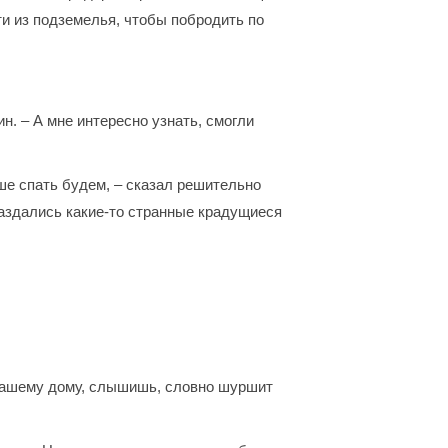
йти из подземелья, чтобы побродить по
н. – А мне интересно узнать, смогли
ше спать будем, – сказал решительно
раздались какие-то странные крадущиеся
 нашему дому, слышишь, словно шуршит