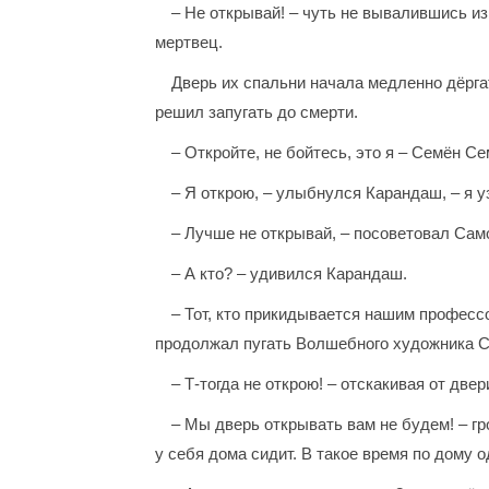
– Не открывай! – чуть не вывалившись из
мертвец.
Дверь их спальни начала медленно дёргат
решил запугать до смерти.
– Откройте, не бойтесь, это я – Семён С
– Я открою, – улыбнулся Карандаш, – я уз
– Лучше не открывай, – посоветовал Сам
– А кто? – удивился Карандаш.
– Тот, кто прикидывается нашим профессо
продолжал пугать Волшебного художника Са
– Т-тогда не открою! – отскакивая от дв
– Мы дверь открывать вам не будем! – гр
у себя дома сидит. В такое время по дому о