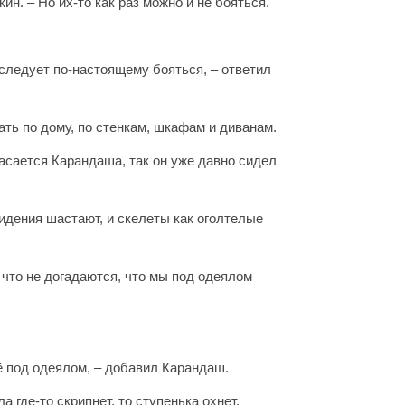
ин. – Но их-то как раз можно и не бояться.
х следует по-настоящему бояться, – ответил
ать по дому, по стенкам, шкафам и диванам.
касается Карандаша, так он уже давно сидел
видения шастают, и скелеты как оголтелые
 что не догадаются, что мы под одеялом
неё под одеялом, – добавил Карандаш.
 где-то скрипнет, то ступенька охнет,