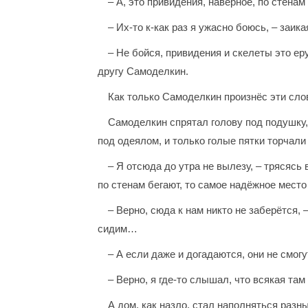
– А, это привидения, наверное, по стенам
– Их-то к-как раз я ужасно боюсь, – заи
– Не бойся, привидения и скелеты это ер
другу Самоделкин.
Как только Самоделкин произнёс эти слов
Самоделкин спрятал голову под подушку, 
под одеялом, и только голые пятки торчали
– Я отсюда до утра не вылезу, – трясясь
по стенам бегают, то самое надёжное место 
– Верно, сюда к нам никто не заберётся
сидим…
– А если даже и догадаются, они не смог
– Верно, я где-то слышал, что всякая там
А дом, как назло, стал наполняться разн