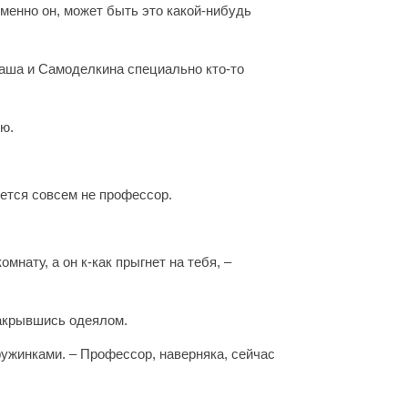
именно он, может быть это какой-нибудь
даша и Самоделкина специально кто-то
ью.
жется совсем не профессор.
нату, а он к-как прыгнет на тебя, –
 накрывшись одеялом.
ружинками. – Профессор, наверняка, сейчас