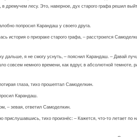
н, в дремучем лесу. Это, наверное, дух старого графа решил вы
жалобно попросил Карандаш у своего друга.
лась история о призраке старого графа, – расстроился Самоделки
ку дальше, я не смогу уснуть, – пояснил Карандаш. – Давай луч
о совсем немного времени, как вдруг, в абсолютной темноте, 
 потирая глаза, тихо прошептал Самоделкин.
спросил Карандаш.
м, – зевая, ответил Самоделкин.
о прислушавшись, тихо произнёс: – Кажется, что-то летает по