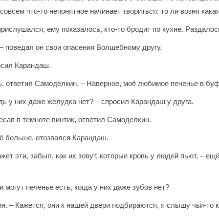
совсем что-то непонятное начинает твориться: то ли возня какая-
ислушался, ему показалось, кто-то бродит по кухне. Раздалось
, – поведал он свои опасения Волшебному другу.
росил Карандаш.
ь, ответил Самоделкин. – Наверное, моё любимое печенье в буф
едь у них даже желудка нет? – спросил Карандаш у друга.
чесав в темноте винтик, ответил Самоделкин.
щё больше, отозвался Карандаш.
жет эти, забыл, как их зовут, которые кровь у людей пьют, – е
 могут печенье есть, когда у них даже зубов нет?
н. – Кажется, они к нашей двери подбираются, я слышу чьи-то 