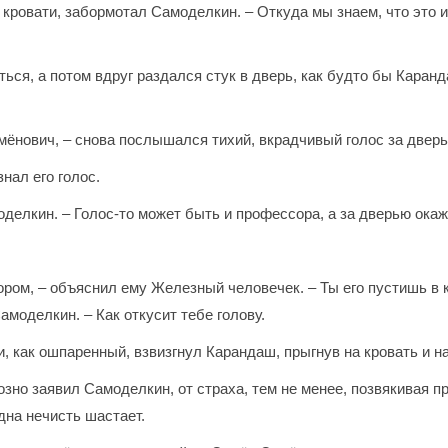
 кровати, забормотал Самоделкин. – Откуда мы знаем, что это 
ься, а потом вдруг раздался стук в дверь, как будто бы Каран
емёнович, – снова послышался тихий, вкрадчивый голос за двер
нал его голос.
оделкин. – Голос-то может быть и профессора, а за дверью ока
ром, – объяснил ему Железный человечек. – Ты его пустишь в ком
моделкин. – Как откусит тебе голову.
ери, как ошпаренный, взвизгнул Карандаш, прыгнув на кровать и
озно заявил Самоделкин, от страха, тем не менее, позвякивая п
дна нечисть шастает.