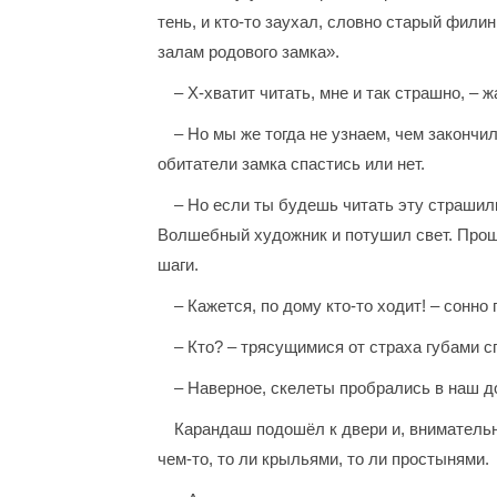
тень, и кто-то заухал, словно старый фили
залам родового замка».
– Х-хватит читать, мне и так страшно, – 
– Но мы же тогда не узнаем, чем закончи
обитатели замка спастись или нет.
– Но если ты будешь читать эту страшил
Волшебный художник и потушил свет. Прошл
шаги.
– Кажется, по дому кто-то ходит! – сонно
– Кто? – трясущимися от страха губами 
– Наверное, скелеты пробрались в наш до
Карандаш подошёл к двери и, внимательн
чем-то, то ли крыльями, то ли простынями.