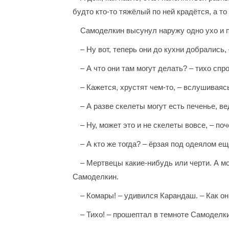
будто кто-то тяжёлый по ней крадётся, а то 
Самоделкин высунул наружу одно ухо и пр
– Ну вот, теперь они до кухни добрались
– А что они там могут делать? – тихо сп
– Кажется, хрустят чем-то, – вслушиваяс
– А разве скелеты могут есть печенье, в
– Ну, может это и не скелеты вовсе, – по
– А кто же тогда? – ёрзая под одеялом е
– Мертвецы какие-нибудь или черти. А мо
Самоделкин.
– Комары! – удивился Карандаш. – Как они
– Тихо! – прошептал в темноте Самоделки