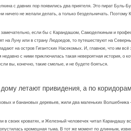
елкина с давних пор появились два приятеля. Это пират Буль-
ни ничего не желали делать, а только бездельничать. Поэтому 
а замечательно, если бы с Карандашом, Самоделкиным и профе
етят на Луну или в страну Людоедов, то путешествуют на Север
падают на остров Гигантских Насекомых. И, главное, что им всё 
 недавно с ними приключилась такая невероятная история, о ко
если вы, конечно, такие смелые, и не будете бояться.
 дому летают привидения, а по коридора
иковых и банановых деревьев, жили два маленьких Волшебника
и в своих кроватях, и Железный человечек читал Карандашу вс
а опустилась кромешная тьма. В тот же момент по длинным, из