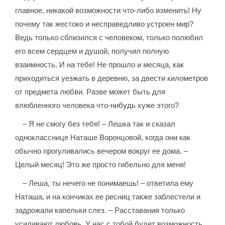
главное, никакой возможности что-либо изменить! Ну
почему так жестоко и несправедливо устроен мир?
Ведь только сблизился с человеком, только полюбил
его всем сердцем и душой, получил полную
взаимность. И на тебе! Не прошло и месяца, как
приходиться уезжать в деревню, за двести километров
от предмета любви. Разве может быть для
влюбленного человека что-нибудь хуже этого?
– Я не смогу без тебя! – Лешка так и сказал
однокласснице Наташе Воронцовой, когда они как
обычно прогуливались вечером вокруг ее дома. –
Целый месяц! Это же просто гибельно для меня!
– Леша, ты нечего не понимаешь! – ответила ему
Наташа, и на кончиках ее ресниц также заблестели и
задрожали капельки слез. – Расставания только
усиливают любовь. У нас с тобой будет возможность