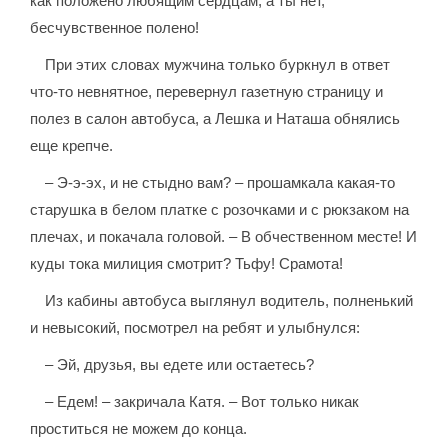
как положено любящим сердцам, а ты нет,
бесчувственное полено!
При этих словах мужчина только буркнул в ответ
что-то невнятное, перевернул газетную страницу и
полез в салон автобуса, а Лешка и Наташа обнялись
еще крепче.
– Э-э-эх, и не стыдно вам? – прошамкала какая-то
старушка в белом платке с розочками и с рюкзаком на
плечах, и покачала головой. – В обчественном месте! И
куды тока милиция смотрит? Тьфу! Срамота!
Из кабины автобуса выглянул водитель, полненький
и невысокий, посмотрел на ребят и улыбнулся:
– Эй, друзья, вы едете или остаетесь?
– Едем! – закричала Катя. – Вот только никак
проститься не можем до конца.