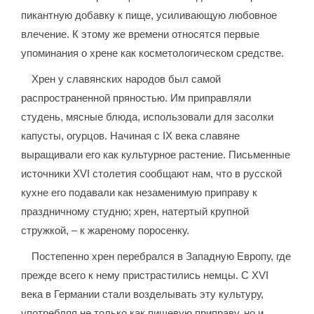
пикантную добавку к пище, усиливающую любовное
влечение. К этому же времени относятся первые
упоминания о хрене как косметологическом средстве.
Хрен у славянских народов был самой
распространенной пряностью. Им приправляли
студень, мясные блюда, использовали для засолки
капусты, огурцов. Начиная с IX века славяне
выращивали его как культурное растение. Письменные
источники XVI столетия сообщают нам, что в русской
кухне его подавали как незаменимую приправу к
праздничному студню; хрен, натертый крупной
стружкой, – к жареному поросенку.
Постепенно хрен перебрался в Западную Европу, где
прежде всего к нему пристрастились немцы. С XVI
века в Германии стали возделывать эту культуру,
употребляя не только как пищевую приправу, но и