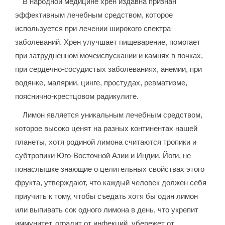
В народной медицине хрен издавна признан
эффективным лечебным средством, которое
используется при лечении широкого спектра
заболеваний. Хрен улучшает пищеварение, помогает
при затрудненном мочеиспускании и камнях в почках,
при сердечно-сосудистых заболеваниях, анемии, при
водянке, малярии, цинге, простудах, ревматизме,
пояснично-крестцовом радикулите.
Лимон является уникальным лечебным средством,
которое высоко ценят на разных континентах нашей
планеты, хотя родиной лимона считаются тропики и
субтропики Юго-Восточной Азии и Индии. Йоги, не
понаслышке знающие о целительных свойствах этого
фрукта, утверждают, что каждый человек должен себя
приучить к тому, чтобы съедать хотя бы один лимон
или выпивать сок одного лимона в день, что укрепит
иммунитет, оградит от инфекций, убережет от