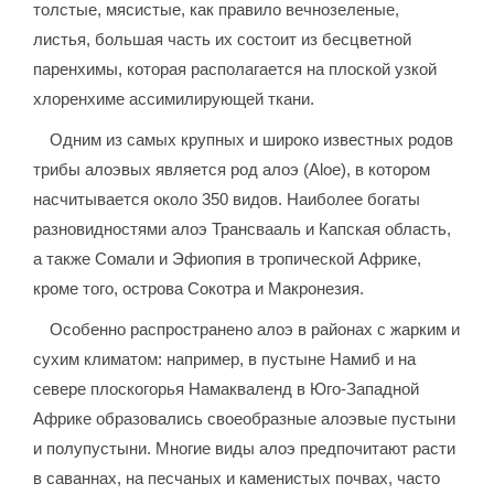
толстые, мясистые, как правило вечнозеленые,
листья, большая часть их состоит из бесцветной
паренхимы, которая располагается на плоской узкой
хлоренхиме ассимилирующей ткани.
Одним из самых крупных и широко известных родов
трибы алоэвых является род алоэ (Aloe), в котором
насчитывается около 350 видов. Наиболее богаты
разновидностями алоэ Трансвааль и Капская область,
а также Сомали и Эфиопия в тропической Африке,
кроме того, острова Сокотра и Макронезия.
Особенно распространено алоэ в районах с жарким и
сухим климатом: например, в пустыне Намиб и на
севере плоскогорья Намакваленд в Юго-Западной
Африке образовались своеобразные алоэвые пустыни
и полупустыни. Многие виды алоэ предпочитают расти
в саваннах, на песчаных и каменистых почвах, часто