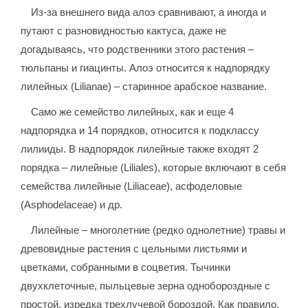
Из-за внешнего вида алоэ сравнивают, а иногда и
путают с разновидностью кактуса, даже не
догадываясь, что родственники этого растения –
тюльпаны и гиацинты. Алоэ относится к надпорядку
лилейных (Lilianae) – старинное арабское название.
Само же семейство лилейных, как и еще 4
надпорядка и 14 порядков, относится к подклассу
лилииды. В надпорядок лилейные также входят 2
порядка – лилейные (Liliales), которые включают в себя
семейства лилейные (Liliaceae), асфоделовые
(Asphodelaceae) и др.
Лилейные – многолетние (редко однолетние) травы и
древовидные растения с цельными листьями и
цветками, собранными в соцветия. Тычинки
двухклеточные, пыльцевые зерна однобороздные с
простой, изредка трехлучевой бороздой. Как правило,