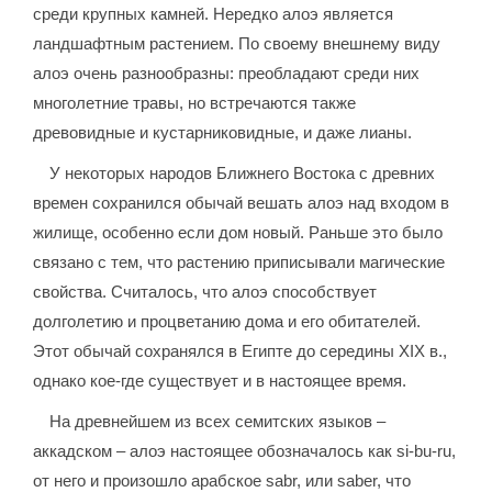
среди крупных камней. Нередко алоэ является
ландшафтным растением. По своему внешнему виду
алоэ очень разнообразны: преобладают среди них
многолетние травы, но встречаются также
древовидные и кустарниковидные, и даже лианы.
У некоторых народов Ближнего Востока с древних
времен сохранился обычай вешать алоэ над входом в
жилище, особенно если дом новый. Раньше это было
связано с тем, что растению приписывали магические
свойства. Считалось, что алоэ способствует
долголетию и процветанию дома и его обитателей.
Этот обычай сохранялся в Египте до середины ХIХ в.,
однако кое-где существует и в настоящее время.
На древнейшем из всех семитских языков –
аккадском – алоэ настоящее обозначалось как si-bu-ru,
от него и произошло арабское sabr, или saber, что