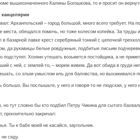
кроме вышеозначенного Калины Богошкова, то и просит он верну
й канцелярии
вал: Архангельский – город большой, много всего требует. На 
е места, обещался помочь, но тоже колесом копейка. За труды 
л в базарной лавке крест серебряный тонкий с цепочкой трехко
м, да рукавицы белые ровдужные, подбитые лисьим подчеревком
 подступят. Хозяин утешать возьмется постойщика, а не примет 
еший с ней, с землей-то, – морем живем. Да вот обида в груди н
мешать, со злым умыслом иль для баловства, но выхаживался п
ль большо. Вы послышьте, у него и говоря-то не людская, у него 
 но тут словно бы кто подбил Петру Чикина для сытого бахваль
т, пронзительно закричал:
ья. Ты к бабе моей не касайся, заугольник.
 не сяду.