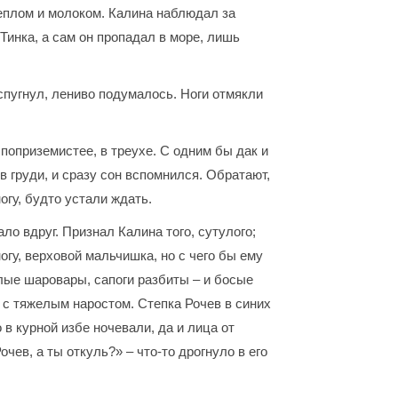
теплом и молоком. Калина наблюдал за
 Тинка, а сам он пропадал в море, лишь
 спугнул, лениво подумалось. Ноги отмякли
 поприземистее, в треухе. С одним бы дак и
в груди, и сразу сон вспомнился. Обратают,
ногу, будто устали ждать.
ло вдруг. Признал Калина того, сутулого;
огу, верховой мальчишка, но с чего бы ему
алые шаровары, сапоги разбиты – и босые
а с тяжелым наростом. Степка Рочев в синих
 в курной избе ночевали, да и лица от
чев, а ты откуль?» – что-то дрогнуло в его