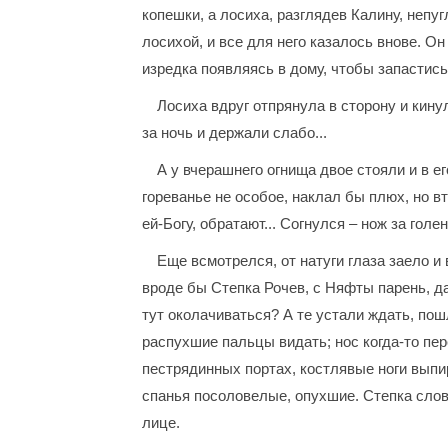
копешки, а лосиха, разглядев Калину, непу
лосихой, и все для него казалось внове. Он
изредка появляясь в дому, чтобы запастис
Лосиха вдруг отпрянула в сторону и кину
за ночь и держали слабо...
А у вчерашнего огнища двое стояли и в е
гореванье не особое, наклал бы плюх, но вт
ей-Богу, обратают... Согнулся – нож за голе
Еще всмотрелся, от натуги глаза заело и
вроде бы Степка Рочев, с Няфты парень, да
тут околачиваться? А те устали ждать, по
распухшие пальцы видать; нос когда-то пер
пестрядинных портах, костлявые ноги выпира
спанья посоловелые, опухшие. Степка словн
лице.