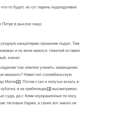
 что-то будет, но тут парень подогадливее
л Петре в рыхлое лицо:
 в уездную канцелярию прошение подал. Там
проживал и по жене маялся: тяжелой оставил
ый, значит.
владении тою землею учинить запрещение,
о зря мешкать? Навестил соломбальскую
до Матки
[2]
.
Потом стал и попутье искать в
 зубатки; и на прибегищах
[3]
высматривал,
ные суда, да с Кеми изукрашенные по носу
ие тягловые баржи, а своих вот никого не