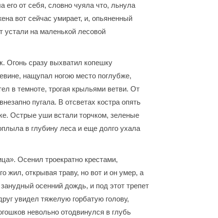
 его от себя, словно чуяла что, льнула
ена вот сейчас умирает, и, опьяненный
от устали на маленькой лесовой
к. Огонь сразу выхватил копешку
евине, нащупал ногою место поглубже,
ел в темноте, трогая крыльями ветви. От
внезапно пугала. В отсветах костра опять
ке. Острые уши встали торчком, зеленые
поплыла в глубину леса и еще долго ухала
ица». Осенил троекратно крестами,
 жил, открывая траву, но вот и он умер, а
занудный осенний дождь, и под этот трепет
друг увидел тяжелую горбатую голову,
Богошков невольно отодвинулся в глубь