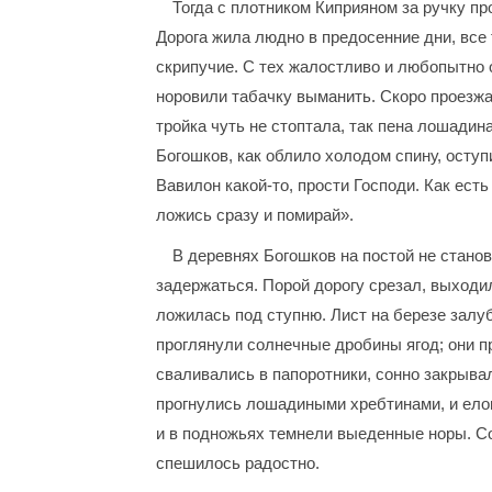
Тогда с плотником Киприяном за ручку пр
Дорога жила людно в предосенние дни, все
скрипучие. С тех жалостливо и любопытно 
норовили табачку выманить. Скоро проезжа
тройка чуть не стоптала, так пена лошадин
Богошков, как облило холодом спину, оступ
Вавилон какой-то, прости Господи. Как есть
ложись сразу и помирай».
В деревнях Богошков на постой не станов
задержаться. Порой дорогу срезал, выходил
ложилась под ступню. Лист на березе залуб
проглянули солнечные дробины ягод; они п
сваливались в папоротники, сонно закрывал
прогнулись лошадиными хребтинами, и елов
и в подножьях темнели выеденные норы. Со
спешилось радостно.