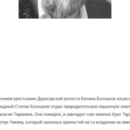
.
ием крестьянин Дорогорской волости Калина Богошков изъясни
юродный Степан Богошков отдал прародительную пашенную землю
насия Таранина. Они померли, а завладел тою землею брат Тара
етре Чикину, который законных крепостей на то владение не име