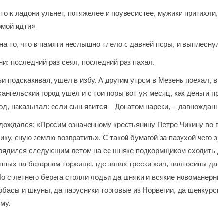
то к ладони ульнет, потяжелее и поувесистее, мужики притихли,
омой идти».
на то, что в памяти неслышно тлело с давней поры, и выплесну
и: последний раз сеял, последний раз пахал.
чьи подскакивая, ушел в избу. А другим утром в Мезень поехал,
ангельский город ушел и с той поры вот уж месяц, как деньги 
од, наказывал: если сын явится – Донатом нареки, – давножданн
 дождался: «Просим означенному крестьянину Петре Чикину во 
нику, оную землю возвратить». С такой бумагой за пазухой чег
рядился следующим летом на ее шняке подкормщиком сходить 
нных на базарном торжище, где запах трески жил, палтосины да
Но с летнего берега стояли лодьи да шняки и всякие новоманер
басы и шкуны, да парусники торговые из Норвегии, да шенкурск
му.