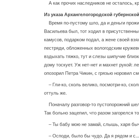
А как прочих наследников не осталось, 
Из указа Архангелогородской губернско
Время по-пустому шло, да и деньги прожи
Васильева был, тот ходил в присутственны
камусов, подарком подал, а жене своей взя
пестряди, обложенных вологодским кружево
вздыхать тяжко, тут и слезы шипучие близко
дому тоскует. Уж нет-нет и махнет рукой: л
опозорил Петра Чикин, с грязью норовил с
– Гли-ко, сколь велико, посмотри-ко, ско
оттуль же.
Поначалу разговор-то пустопорожний шел,
Так больно зацепил, что разом загорелся то
– Ты бабу мою не замай, слышь, харя быч
– Осподи, было бы чудо. Да я рядом и с...