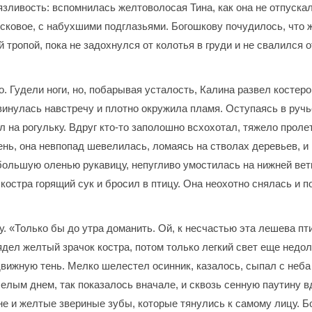
ливость: вспомнилась желтоволосая Тина, как она не отпускала
сковое, с набухшими подглазьями. Богошкову почудилось, что ж
 тропой, пока не задохнулся от колотья в груди и не свалился 
 Гудели ноги, но, побарывая усталость, Калина развел костеро
винулась навстречу и плотно окружила пламя. Оступаясь в ручь
 на рогульку. Вдруг кто-то заполошно всхохотал, тяжело пролет
ень, она невпопад шевелилась, ломаясь на стволах деревьев, и 
ольшую оленью рукавицу, непугливо умостилась на нижней вет
 костра горящий сук и бросил в птицу. Она неохотно снялась и 
. «Только бы до утра доманить. Ой, к несчастью эта лешева пт
дел желтый зрачок костра, потом только легкий свет еще недолго
движную тень. Мелко шелестел осинник, казалось, сыпал с неба 
елым днем, так показалось вначале, и сквозь сенную паутину в
юне и желтые звериные зубы, которые тянулись к самому лицу. 