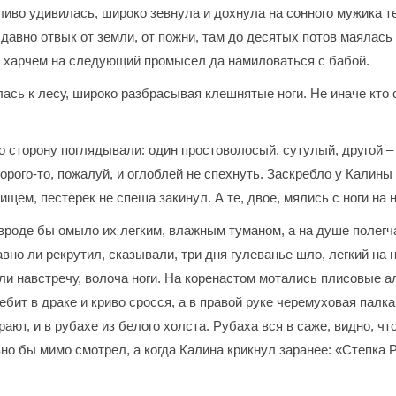
гливо удивилась, широко зевнула и дохнула на сонного мужика 
 давно отвык от земли, от пожни, там до десятых потов маялась
ь харчем на следующий промысел да намиловаться с бабой.
лась к лесу, широко разбрасывая клешнятые ноги. Не иначе кто
го сторону поглядывали: один простоволосый, сутулый, другой –
орого-то, пожалуй, и оглоблей не спехнуть. Заскребло у Калины 
нищем, пестерек не спеша закинул. А те, двое, мялись с ноги на 
 вроде бы омыло их легким, влажным туманом, а на душе полегча
вно ли рекрутил, сказывали, три дня гулеванье шло, легкий на н
шли навстречу, волоча ноги. На коренастом мотались плисовые 
ебит в драке и криво сросся, а в правой руке черемуховая палк
ют, и в рубахе из белого холста. Рубаха вся в саже, видно, что
о бы мимо смотрел, а когда Калина крикнул заранее: «Степка Ро