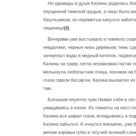
Но однажды в душе Калины родилась бояз
опущенной тяжелой грудью, а лицо было во
багульником, он опрометью кинулся набитой
чищенице
[4]
.
Вечерами уже выстывало и темнело скоро.
невдалеке, черные низы деревьев; темь сд
зачерпнул воды в медный котелок, подвесил
Калины на траву легла незнакомая гнутая т
мелькнула любопытная птица, похожая на б
глаза горели бесовски. Калина выхватил из
там.
Богошков неуютно чувствовал себя в лесу
умащиваясь в копне. Из темноты на него гля
Калина все ширил глаза, вглядываясь в по
Калина забылся. А очнулся внезапно, уже б
мягкие коровьи губы в тягучей зеленой сл