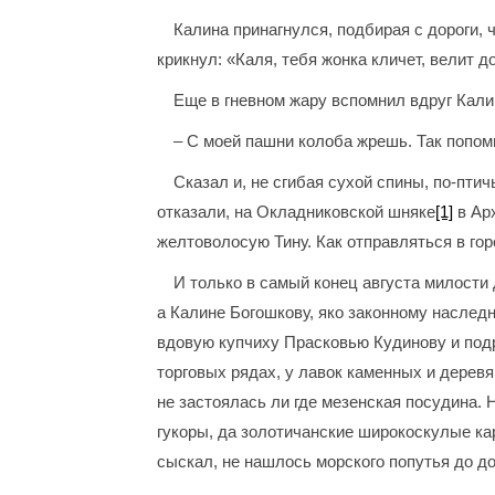
Калина принагнулся, подбирая с дороги, ч
крикнул: «Каля, тебя жонка кличет, велит д
Еще в гневном жару вспомнил вдруг Кали
– С моей пашни колоба жрешь. Так попомн
Сказал и, не сгибая сухой спины, по-пти
отказали, на Окладниковской шняке
[1]
в Арх
желтоволосую Тину. Как отправляться в гор
И только в самый конец августа милости
а Калине Богошкову, яко законному наслед
вдовую купчиху Прасковью Кудинову и под
торговых рядах, у лавок каменных и деревя
не застоялась ли где мезенская посудина. 
гукоры, да золотичанские широкоскулые кар
сыскал, не нашлось морского попутья до до