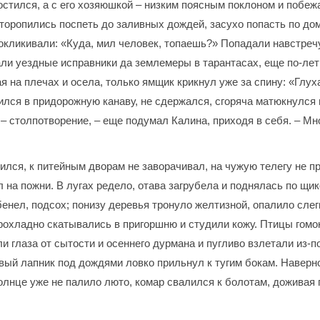
остился, а с его хозяюшкой – низким поясным поклоном и побеж
 торопились поспеть до заливных дождей, засухо попасть по до
окликивали: «Куда, мил человек, топаешь?» Попадали навстречу 
ли уездные исправники да землемеры в тарантасах, еще по-летн
ая на плечах и осела, только ямщик крикнул уже за спину: «Глу
ился в придорожную канаву, не сдержался, сгоряча матюкнулся 
 – столпотворение, – еще подумал Калина, приходя в себя. – Мно
ился, к питейным дворам не заворачивал, на чужую телегу не п
 на пожни. В лугах редело, отава загрубела и поднялась по щи
енел, подсох; понизу деревья тронуло желтизной, опалило слег
рохладно скатывались в пригоршню и студили кожу. Птицы гомо
и глаза от сытости и осеннего дурмана и пугливо взлетали из-
ый лапник под дождями ловко прильнул к тугим бокам. Наверно
лнце уже не палило люто, комар свалился к болотам, доживая