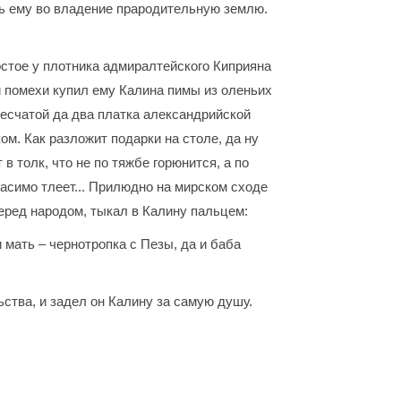
ть ему во владение прародительную землю.
постое у плотника адмиралтейского Киприяна
и помехи купил ему Калина пимы из оленьих
лесчатой да два платка александрийской
. Как разложит подарки на столе, да ну
в толк, что не по тяжбе горюнится, а по
егасимо тлеет... Прилюдно на мирском сходе
еред народом, тыкал в Калину пальцем:
и мать – чернотропка с Пезы, да и баба
ства, и задел он Калину за самую душу.