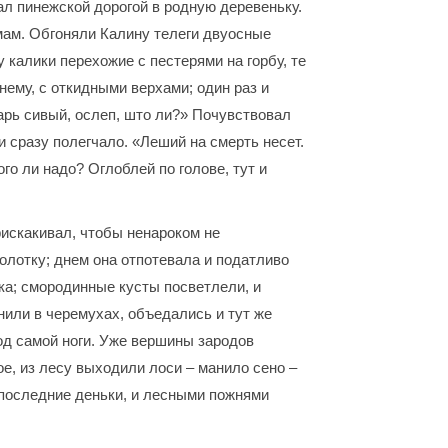
ал пинежской дорогой в родную деревеньку.
мам. Обгоняли Калину телеги двуосные
калики перехожие с пестерями на горбу, те
ему, с откидными верхами; один раз и
харь сивый, ослеп, што ли?» Почувствовал
и сразу полегчало. «Леший на смерть несет.
го ли надо? Оглоблей по голове, тут и
рискакивал, чтобы ненароком не
колотку; днем она отпотевала и податливо
ка; смородинные кусты посветлели, и
нили в черемухах, объедались и тут же
под самой ноги. Уже вершины зародов
е, из лесу выходили лоси – манило сено –
 последние деньки, и лесными пожнями