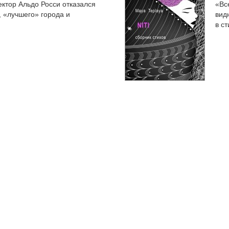
ектор Альдо Росси отказался
«Вс
, «лучшего» города и
вид
в ст