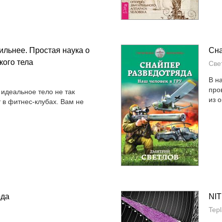
ильнее. Простая наука о
Сна
кого тела
Све
В н
про
 идеальное тело не так
из о
т в фитнес-клубах. Вам не
ода
NIT
Tep