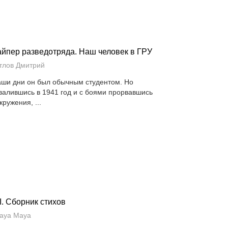
йпер разведотряда. Наш человек в ГРУ
тлов Дмитрий
аши дни он был обычным студентом. Но
валившись в 1941 год и с боями прорвавшись
кружения, ...
I. Сборник стихов
laya Maya