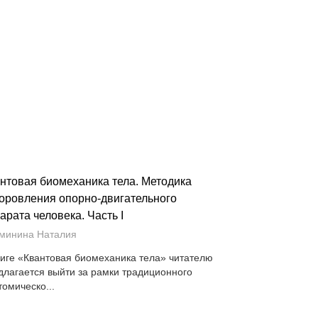
нтовая биомеханика тела. Методика
оровления опорно-двигательного
арата человека. Часть I
минина Наталия
ниге «Квантовая биомеханика тела» читателю
длагается выйти за рамки традиционного
томическо...