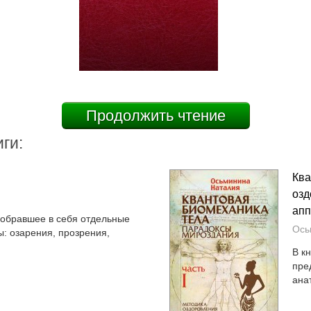
Продолжить чтение
ги:
Ква
озд
апп
 вобравшее в себя отдельные
Ось
ы: озарения, прозрения,
В к
пре
ана