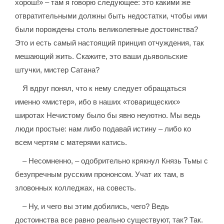
хорош!» – там я говорю следующее: это какими же
отвратительными должны быть недостатки, чтобы ими
были порождены столь великолепные достоинства?
Это и есть самый настоящий принцип отчуждения, так
мешающий жить. Скажите, это ваши дьявольские
штучки, мистер Сатана?
Я вдруг понял, что к нему следует обращаться
именно «мистер», ибо в наших «товарищеских»
широтах Нечистому было бы явно неуютно. Мы ведь
люди простые: нам либо подавай истину – либо ко
всем чертям с матерями катись.
– Несомненно, – одобрительно крякнул Князь Тьмы с
безупречным русским прононсом. Учат их там, в
зловонных колледжах, на совесть.
– Ну, и чего вы этим добились, чего? Ведь
достоинства все равно реально существуют, так? Так.