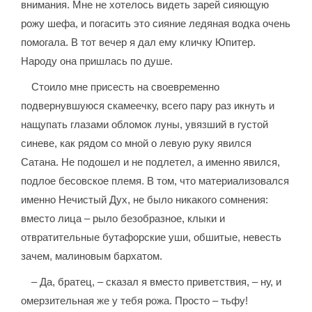
внимания. Мне не хотелось видеть зарей сияющую
рожу шефа, и погасить это сияние ледяная водка очень
помогала. В тот вечер я дал ему кличку Юпитер.
Народу она пришлась по душе.
Стоило мне присесть на своевременно
подвернувшуюся скамеечку, всего пару раз икнуть и
нащупать глазами обломок луны, увязший в густой
синеве, как рядом со мной о левую руку явился
Сатана. Не подошел и не подлетел, а именно явился,
подлое бесовское племя. В том, что материализовался
именно Нечистый Дух, не было никакого сомнения:
вместо лица – рыло безобразное, клыки и
отвратительные бутафорские уши, обшитые, невесть
зачем, малиновым бархатом.
– Да, братец, – сказал я вместо приветствия, – ну, и
омерзительная же у тебя рожа. Просто – тьфу!