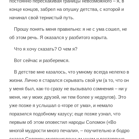
постоянно перескакивая границы невозможного – я, в
конце концов, забрел на опушку детства, с которой и
начинал свой тернистый путь.
Прошу понять меня правильно: я не с ума сошел, не
об этом речь. Я оказался у разбитого корыта.
Что я хочу сказать? О чем я?
Вот сейчас и разберемся.
В детстве мне казалось, что умному всегда нелегко в
жизни. Лично я старался скрывать свой ум (а то, что он
у меня был, как-то сразу не вызывало сомнения – ни у
меня, ни у моих друзей, ни тем более у недругов). Это
уже позже я услышал о «горе от ума», и немало
поразился подобному казусу; еще позже узнал, что
первым об этом оповестил народы Соломон («Во
многой мудрости много печали», – поучительно и бодро
сказал Соломон многочисленным ушам и растерянно,