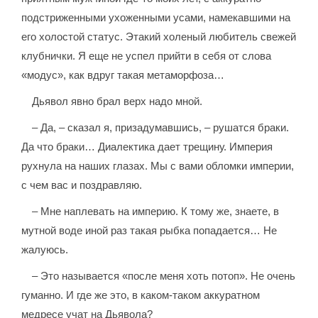
подстриженными ухоженными усами, намекавшими на
его холостой статус. Этакий холеный любитель свежей
клубнички. Я еще не успел прийти в себя от слова
«модус», как вдруг такая метаморфоза…
Дьявол явно брал верх надо мной.
– Да, – сказал я, призадумавшись, – рушатся браки.
Да что браки… Диалектика дает трещину. Империя
рухнула на наших глазах. Мы с вами обломки империи,
с чем вас и поздравляю.
– Мне наплевать на империю. К тому же, знаете, в
мутной воде иной раз такая рыбка попадается… Не
жалуюсь.
– Это называется «после меня хоть потоп». Не очень
гуманно. И где же это, в каком-таком аккуратном
медресе учат на Дьявола?