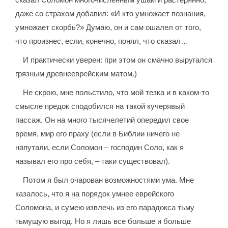
даже со страхом добавил: «И кто умножает познания,
умножает скорбь?» Думаю, он и сам ошалел от того,
что произнес, если, конечно, понял, что сказал…
И практически уверен: при этом он смачно выругался
грязным древнееврейским матом.)
Не скрою, мне польстило, что мой тезка и в каком-то
смысле предок сподобился на такой кучерявый
пассаж. Он на много тысячелетий опередил свое
время, мир его праху (если в Библии ничего не
напутали, если Соломон – господин Соло, как я
называл его про себя, – таки существовал).
Потом я был очарован возможностями ума. Мне
казалось, что я на порядок умнее еврейского
Соломона, и сумею извлечь из его парадокса тьму
тьмущую выгод. Но я лишь все больше и больше