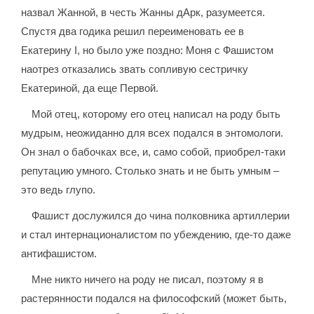
назвал Жанной, в честь Жанны дАрк, разумеется.
Спустя два годика решил переименовать ее в
Екатерину І, но было уже поздно: Моня с Фашистом
наотрез отказались звать сопливую сестричку
Екатериной, да еще Первой.
Мой отец, которому его отец написал на роду быть
мудрым, неожиданно для всех подался в энтомологи.
Он знал о бабочках все, и, само собой, приобрел-таки
репутацию умного. Столько знать и не быть умным –
это ведь глупо.
Фашист дослужился до чина полковника артиллерии
и стал интернационалистом по убеждению, где-то даже
антифашистом.
Мне никто ничего на роду не писал, поэтому я в
растерянности подался на философский (может быть,