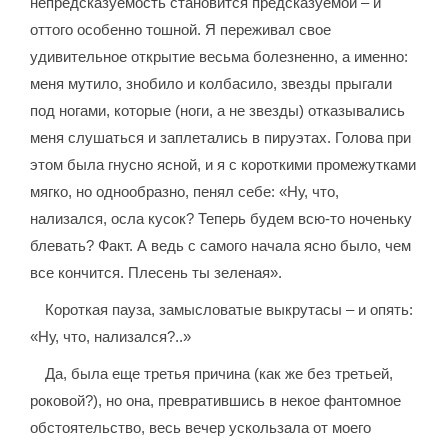
непредсказуемость становится предсказуемой – и
оттого особенно тошной. Я переживал свое
удивительное открытие весьма болезненно, а именно:
меня мутило, знобило и колбасило, звезды прыгали
под ногами, которые (ноги, а не звезды) отказывались
меня слушаться и заплетались в пируэтах. Голова при
этом была гнусно ясной, и я с короткими промежутками
мягко, но однообразно, пенял себе: «Ну, что,
нализался, осла кусок? Теперь будем всю-то ноченьку
блевать? Факт. А ведь с самого начала ясно было, чем
все кончится. Плесень ты зеленая».
Короткая пауза, замысловатые выкрутасы – и опять:
«Ну, что, нализался?..»
Да, была еще третья причина (как же без третьей,
роковой?), но она, превратившись в некое фантомное
обстоятельство, весь вечер ускользала от моего