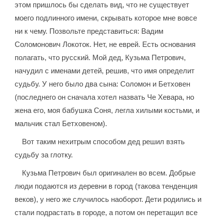
этом пришлось бы сделать вид, что не существует
моего подлинного имени, скрывать которое мне вовсе
ни к чему. Позвольте представиться: Вадим
Соломонович Локоток. Нет, не еврей. Есть основания
полагать, что русский. Мой дед, Кузьма Петрович,
начудил с именами детей, решив, что имя определит
судьбу. У него было два сына: Соломон и Бетховен
(последнего он сначала хотел назвать Че Хевара, но
жена его, моя бабушка Соня, легла хилыми костьми, и
мальчик стал Бетховеном).
Вот таким нехитрым способом дед решил взять
судьбу за глотку.
Кузьма Петрович был оригинален во всем. Добрые
люди подаются из деревни в город (такова тенденция
веков), у него же случилось наоборот. Дети родились и
стали подрастать в городе, а потом он перетащил все