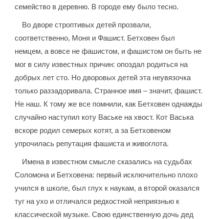
семейство в деревню. В городе ему было тесно.
Во дворе строптивых детей прозвали,
соответственно, Моня и Фашист. Бетховен был
немцем, а вовсе не фашистом, и фашистом он быть не
мог в силу известных причин: опоздал родиться на
добрых лет сто. Но дворовых детей эта неувязочка
только раззадоривала. Странное имя – значит, фашист.
Не наш. К тому же все помнили, как Бетховен однажды
случайно наступил коту Ваське на хвост. Кот Васька
вскоре родил семерых котят, а за Бетховеном
упрочилась репутация фашиста и живоглота.
Имена в известном смысле сказались на судьбах
Соломона и Бетховена: первый исключительно плохо
учился в школе, был глух к наукам, а второй оказался
туг на ухо и отличался редкостной неприязнью к
классической музыке. Свою единственную дочь дед