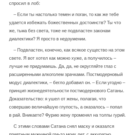
спросил в лоб:
– Если ты настолько темен и поган, то как же тебе
удается избежать божественных достоинств? Ты что
же, тьма без света, тоже не подвластен законам
диалектики? Я просто в недоумении.
– Подвластен, конечно, как всякое существо на этом
свете. Я вот хотел как можно хуже, а получилось –
лучше не придумаешь. Да, да, не округляйте глаз с
расширенными алкоголем зрачками. Постмодерновый
модус диалектики, – бегло добавил он. – Если угодно –
принцип жизнедеятельности постмодернового Сатаны.
Доказательство: я ушел от жены, полагая, что
совершаю величайшую глупость, а оказалось – попал
в рай. Вникаете? Фурию жену променял на толпы гурий.
С этими словами Сатана снял маску и оказался
приятным мужчиной где-то моих лет, с аккуратно