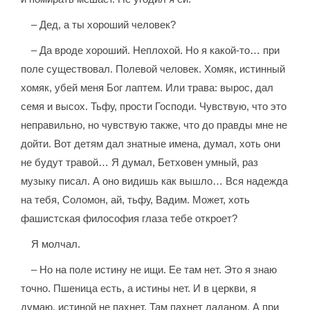
– Дед, а ты хороший человек?
– Да вроде хороший. Неплохой. Но я какой-то… при
поле существовал. Полевой человек. Хомяк, истинный
хомяк, убей меня Бог лаптем. Или трава: вырос, дал
семя и высох. Тьфу, прости Господи. Чувствую, что это
неправильно, но чувствую также, что до правды мне не
дойти. Вот детям дал знатные имена, думал, хоть они
не будут травой… Я думал, Бетховен умный, раз
музыку писал. А оно видишь как вышло… Вся надежда
на тебя, Соломон, ай, тьфу, Вадим. Может, хоть
фашистская философия глаза тебе откроет?
Я молчал.
– Но на поле истину не ищи. Ее там нет. Это я знаю
точно. Пшеница есть, а истины нет. И в церкви, я
думаю, истиной не пахнет. Там пахнет ладаном. А при