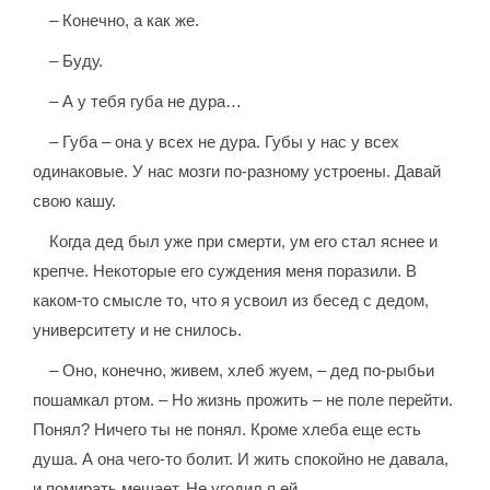
– Конечно, а как же.
– Буду.
– А у тебя губа не дура…
– Губа – она у всех не дура. Губы у нас у всех
одинаковые. У нас мозги по-разному устроены. Давай
свою кашу.
Когда дед был уже при смерти, ум его стал яснее и
крепче. Некоторые его суждения меня поразили. В
каком-то смысле то, что я усвоил из бесед с дедом,
университету и не снилось.
– Оно, конечно, живем, хлеб жуем, – дед по-рыбьи
пошамкал ртом. – Но жизнь прожить – не поле перейти.
Понял? Ничего ты не понял. Кроме хлеба еще есть
душа. А она чего-то болит. И жить спокойно не давала,
и помирать мешает. Не угодил я ей.