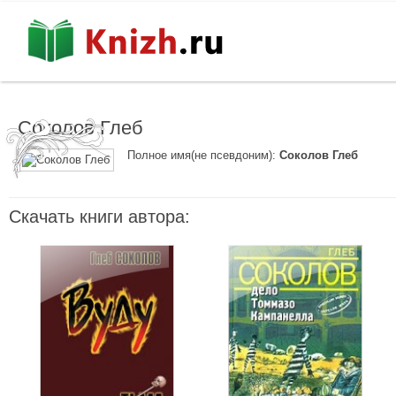
Соколов Глеб
Полное имя(не псевдоним):
Соколов Глеб
Скачать книги автора: