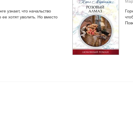
Мар
е узнает, что начальство
Гор
о ее хотят уволить. Но вместо
что
Пов