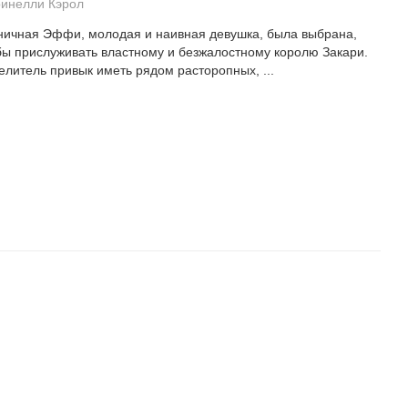
инелли Кэрол
ничная Эффи, молодая и наивная девушка, была выбрана,
бы прислуживать властному и безжалостному королю Закари.
елитель привык иметь рядом расторопных, ...