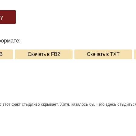
гу
формате:
UB
Скачать в FB2
Скачать в TXT
о этот факт стыдливо скрывает. Хотя, казалось бы, чего здесь стыдить