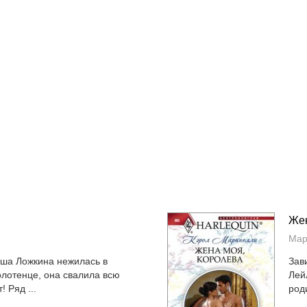
Жен
Мар
аша Ложкина нежилась в
Зав
олотенце, она свалила всю
Лей
! Ряд ...
род