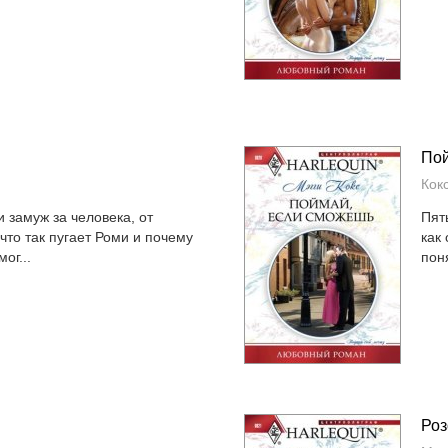
Пой
Кок
замуж за человека, от
Пят
 что так пугает Роми и почему
как
ог...
поня
Роз