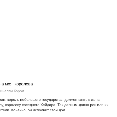
а моя, королева
инелли Кэрол
иан, король небольшого государства, должен взять в жены
лу, королеву соседнего Хейдара. Так давным-давно решили их
ители. Конечно, он исполнит свой дол...