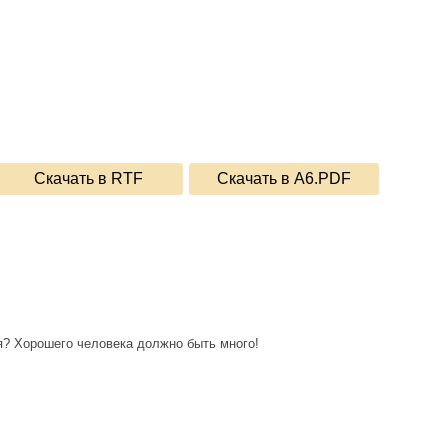
Скачать в RTF
Скачать в A6.PDF
ся? Хорошего человека должно быть много!