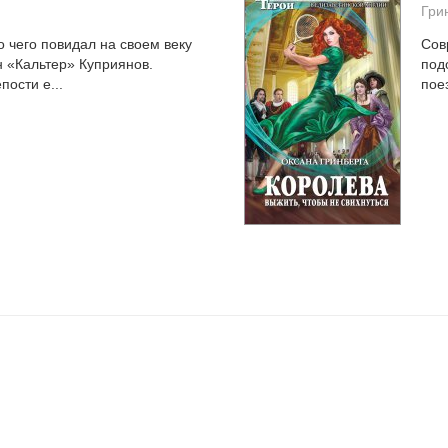
Гри
 чего повидал на своем веку
Сов
 «Кальтер» Куприянов.
под
пости е...
пое