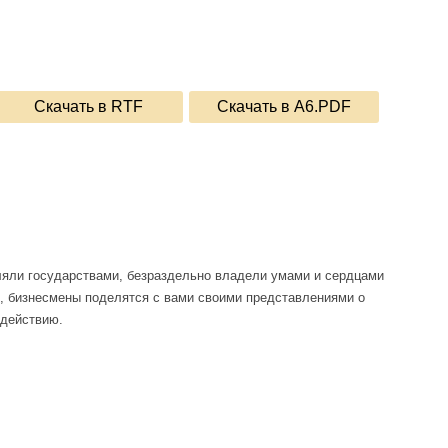
Скачать в RTF
Скачать в A6.PDF
вляли государствами, безраздельно владели умами и сердцами
, бизнесмены поделятся с вами своими представлениями о
 действию.