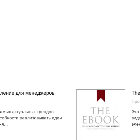
шление для менеджеров
The
Про
самых актуальных трендов
Эта
собности реализовывать идеи
вид
я...
элек