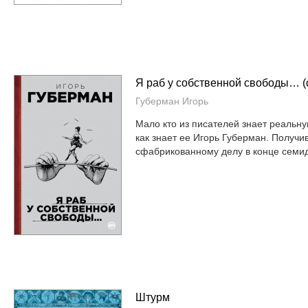
Я раб у собственной свободы… (
Губерман Игорь
Мало кто из писателей знает реальну
как знает ее Игорь Губерман. Получив
сфабрикованному делу в конце семид
Штурм