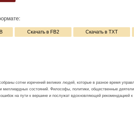
формате:
UB
Скачать в FB2
Скачать в TXT
 собраны сотни изречений великих людей, которые в разное время упра
и миллиардных состояний. Философы, политики, общественные деятели
 ошибок на пути к вершине и послужат вдохновляющей рекомендацией к