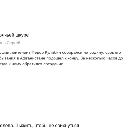
олчьей шкуре
рев Сергей
рший лейтенант Федор Кулибин собирался на родину: срок его
бывания в Афганистане подошел к концу. За несколько часов до
езда к нему обратился сотрудник...
олева. Выжить, чтобы не свихнуться