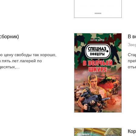
сборник)
В в
Зве
ю цену свободы так хорошо,
Ста
 пять лет лагерей по
пре
есятых,...
отъ
Кор