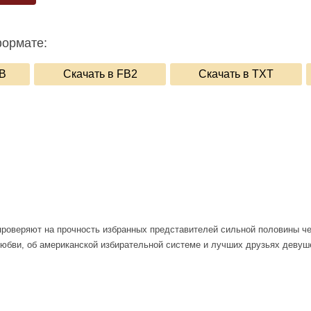
формате:
UB
Скачать в FB2
Скачать в TXT
роверяют на прочность избранных представителей сильной половины чел
любви, об американской избирательной системе и лучших друзьях девуш