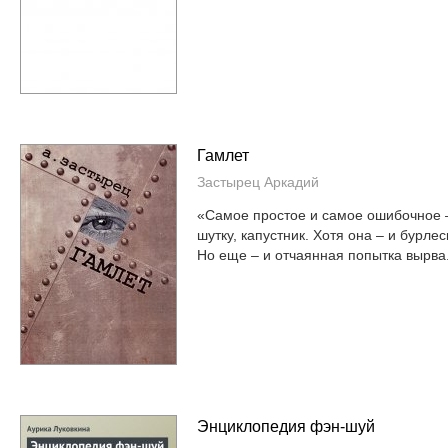
Гамлет
Застырец Аркадий
«Самое простое и самое ошибочное –
шутку, капустник. Хотя она – и бурлеск
Но еще – и отчаянная попытка вырва.
Энциклопедия фэн-шуй