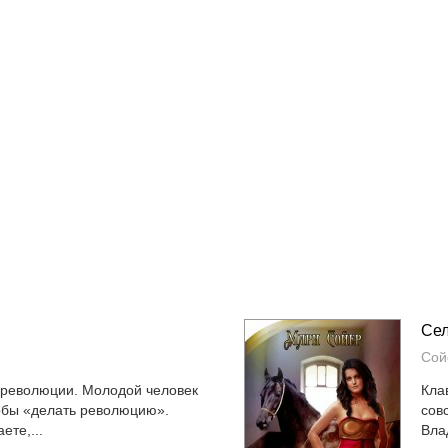
Сел
Сой
 революции. Молодой человек
Кла
тобы «делать революцию».
сов
ете,...
Вла