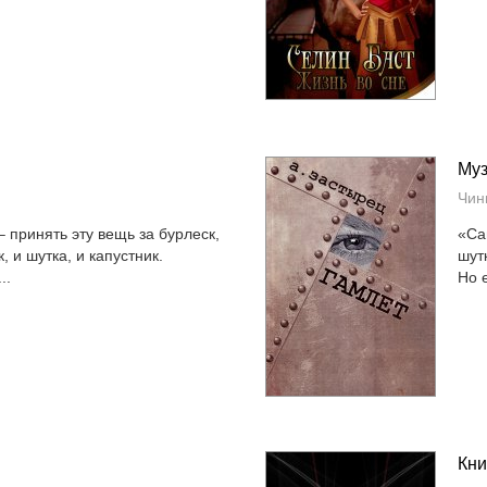
Муз
Чин
 принять эту вещь за бурлеск,
«Са
, и шутка, и капустник.
шутк
..
Но 
Кни