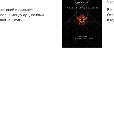
Сар
ношений и развития
В э
новесия между сущностями
Отр
ногие школы и ...
в г