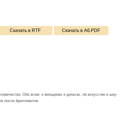
Скачать в RTF
Скачать в A6.PDF
овечества. Обо всем: о женщинах и деньгах, об искусстве и шоу-
ек после бриллиантов.