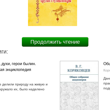
Продолжить чтение
ги:
 духи, герои былин.
Общ
ая энциклопедия
Кор
Дан
пра
е делили природу на живую и
под
окружало их, было наделено