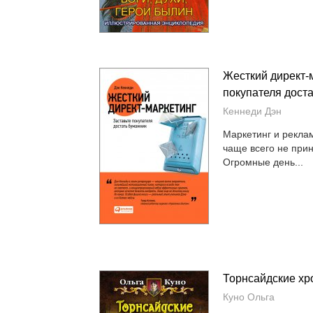
Жесткий директ-м
покупателя дост
Кеннеди Дэн
Маркетинг и рекла
чаще всего не при
Огромные день...
Торнсайдские хр
Куно Ольга