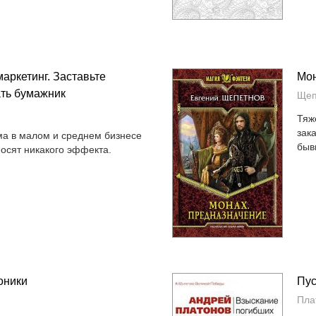
аркетинг. Заставьте
Мон
ать бумажник
Щеп
Тяж
зак
ма в малом и среднем бизнесе
быв
носят никакого эффекта.
оники
Пу
Пла