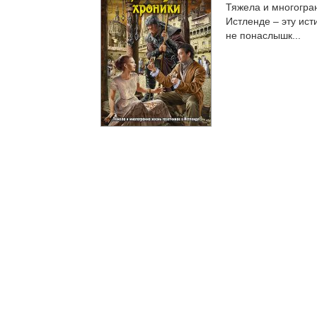
Тяжела и многогран
Истленде – эту ист
не понаслышк...