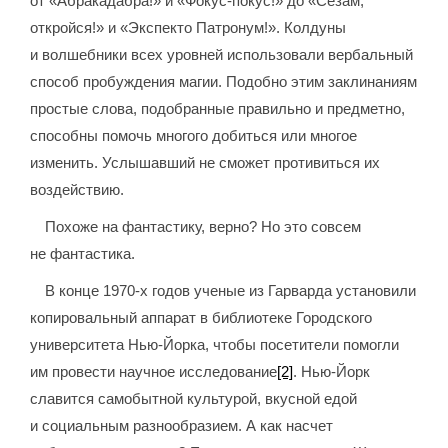
от «Абракадабра!» и «Фокус-покус!» до «Сезам,
откройся!» и «Экспекто Патронум!». Колдуны
и волшебники всех уровней использовали вербальный
способ пробуждения магии. Подобно этим заклинаниям
простые слова, подобранные правильно и предметно,
способны помочь многого добиться или многое
изменить. Услышавший не сможет противиться их
воздействию.
Похоже на фантастику, верно? Но это совсем
не фантастика.
В конце 1970-х годов ученые из Гарварда установили
копировальный аппарат в библиотеке Городского
университета Нью-Йорка, чтобы посетители помогли
им провести научное исследование
[2]
. Нью-Йорк
славится самобытной культурой, вкусной едой
и социальным разнообразием. А как насчет