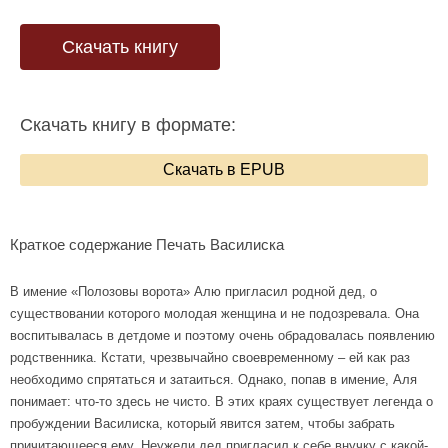
Скачать книгу
Скачать книгу в формате:
Скачать в EPUB
Краткое содержание Печать Василиска
В имение «Полозовы ворота» Алю пригласил родной дед, о
существовании которого молодая женщина и не подозревала. Она
воспитывалась в детдоме и поэтому очень обрадовалась появлению
родственника. Кстати, чрезвычайно своевременному – ей как раз
необходимо спрятаться и затаиться. Однако, попав в имение, Аля
понимает: что-то здесь не чисто. В этих краях существует легенда о
пробуждении Василиска, который явится затем, чтобы забрать
причитающееся ему. Неужели дед пригласил к себе внучку с какой-