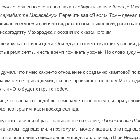
»
«я» совершенно спонтанно начал собирать записи бесед с Маха
исаргадатте Махараджу».
Перечитывая
«Я есть То» –
двенадца
зникло во «мне» и приняло вид квантовой психологии, равно как
исаргадатту Махараджа и осознание сказанного им.
 не упускают своей цели. Они ждут соответствующих условий дл
есть время сеять, и есть время пожинать урожай. Но слово
гуру
–
 думал, что имею какое-то отношение к созданию квантовой псих
ма «мне» не принадлежит; скорее, произошло то, о чем Махарад
», и «Это будет открыто тебе».
нял, что слова его подобны семенам, что он посеял, и, при усло
же неотвратим, как и восход солнца.
й пустоты явился образ – написанное название,
«Подношение Шр
ни в каком подношении, и поэтому мы можем назвать это поднош
ляется всего лишь описательным представлением, а Шри Нисарг