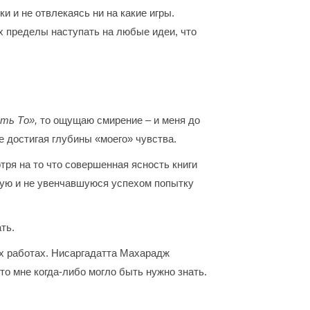
и и не отвлекаясь ни на какие игры.
их пределы наступать на любые идеи, что
сть То»,
то ощущаю смирение – и меня до
е достигая глубины «моего» чувства.
тря на то что совершенная ясность книги
абую и не увенчавшуюся успехом попытку
ть.
х работах. Нисаргадатта Махарадж
то мне когда-либо могло быть нужно знать.