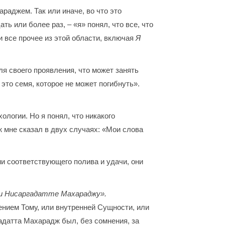
раджем. Так или иначе, во что это
ть или более раз, – «я» понял, что все, что
 и все прочее из этой области, включая
Я
я своего проявления, что может занять
 это семя, которое не может погибнуть».
ологии. Но я понял, что никакого
ж мне сказал в двух случаях: «Мои слова
вии соответствующего полива и удачи, они
и Нисаргадатте Махараджу».
ением Тому, или внутренней Сущности, или
адатта Махарадж был, без сомнения, за