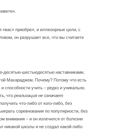
живете».
я «вас» приобрел, и иллюзорные цели, с
овом, он разрушает все, что вы считаете
ью-десятью-шестьюдесятью наставниками,
аттой Махараджем. Почему? Потому что есть
 и способности учить – редко и уникально.
ть, что
реализация не означает
олучить что-либо от кого-либо, без
ыиграть соревнования по популярности, без
ом внимания – и он излечился от болезни
л никакой школы и не создал какой-либо