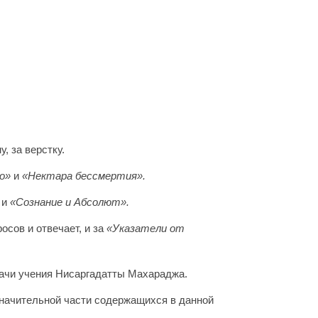
, за верстку.
то»
и
«Нектара бессмертия».
»
и
«Сознание и Абсолют».
осов и отвечает, и за
«Указатели от
дачи учения Нисаргадатты Махараджа.
значительной части содержащихся в данной