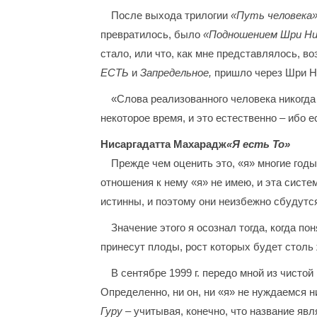
После выхода трилогии
«Путь человека
превратилось, было
«Подношением Шри Н
стало, или что, как мне представлялось, во
ЕСТЬ
и
Запредельное,
пришло через Шри Н
«Слова реализованного человека никогда
некоторое время, и это естественно – ибо 
Нисаргадатта Махарадж
«Я есть То»
Прежде чем оценить это, «я» многие годы
отношения к нему «я» не имею, и эта систе
истинны, и поэтому они неизбежно сбудутся
Значение этого я осознал тогда, когда по
принесут плоды, рост которых будет столь 
В сентябре 1999 г. передо мной из чисто
Определенно, ни он, ни «я» не нуждаемся 
Гуру –
учитывая, конечно, что название яв