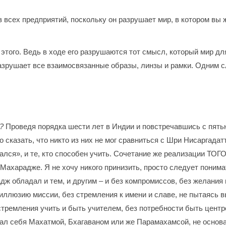
 всех предприятий, поскольку он разрушает мир, в котором вы 
этого. Ведь в ходе его разрушаются тот смысл, который мир дл
разрушает все взаимосвязанные образы, линзы и рамки. Одним сл
е?
Проведя порядка шести лет в Индии и повстречавшись с пят
о сказать, что никто из них не мог сравниться с Шри Нисаргад
ался», и те, кто способен учить. Сочетание же реализации ТОГО
Махарадже. Я не хочу никого принизить, просто следует понима
ж обладал и тем, и другим – и без компромиссов, без желания п
иллюзию миссии, без стремления к имени и славе, не пытаясь в
стремления учить и быть учителем, без потребности быть центр
вал себя Махатмой, Бхагаваном или же Парамахамсой, не основа