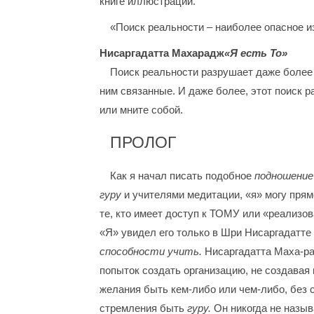
книге иллюстраций.
«Поиск реальности – наиболее опасное из
Нисаргадатта Махарадж
«Я есть То»
Поиск реальности разрушает даже более 
ним связанные. И даже более, этот поиск 
или мните собой.
ПРОЛОГ
Как я начал писать подобное
подношени
гуру
и учителями медитации, «я» могу прям
те, кто имеет доступ к ТОМУ или «реализов
«Я» увидел его только в Шри Нисаргадатте 
способности учить.
Нисаргадатта Маха-рад
попыток создать организацию, не создавая 
желания быть кем-либо или чем-либо, без 
стремления быть
гуру.
Он никогда не назы