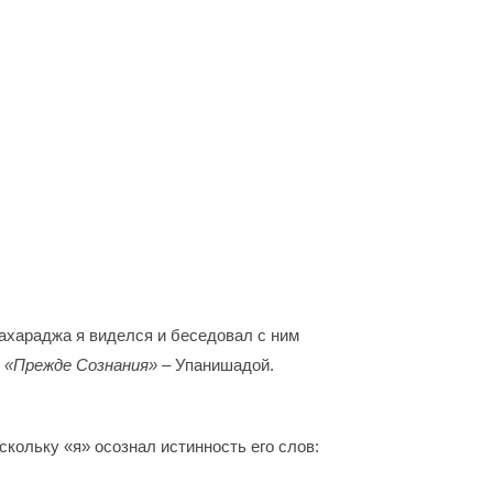
Махараджа я виделся и беседовал с ним
в
«Прежде Сознания» –
Упанишадой.
скольку «я» осознал истинность его слов: