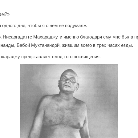
нем?»
одного дня, чтобы я о нем не подумал».
к Нисаргадатте Махараджу, и именно благодаря ему мне была 
янанды, Бабой Муктанандой, жившим всего в трех часах езды.
хараджу представляет плод того посвящения.