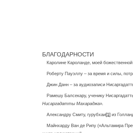
БЛАГОДАРНОСТИ
Каролине Кароланде, моей божественной 
Роберту Пауэллу – за время и силы, пот
Джин Данн – за аудиозаписи Нисаргадат
Рамешу Балсекару, ученику Нисаргадатты
Нисаргадатты Махараджа».
Александру Смиту, гурубхаи
[1]
из Голланд
Майнхарду Ван де Рипу («Альтамира Прес