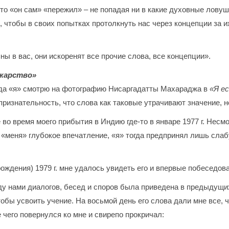
то «он сам» «пережил» – не попадая ни в какие духовные ловушк
, чтобы в своих попытках протолкнуть нас через концепции за 
ны в вас, они искоренят все прочие слова, все концепции».
карство»
огда «я» смотрю на фотографию Нисаргадатты Махараджа в
«Я е
признательность, что слова как таковые утрачивают значение, н
 во время моего прибытия в Индию где-то в январе 1977 г. Несмо
на «меня» глубокое впечатление, «я» тогда предпринял лишь сл
рождения) 1979 г. мне удалось увидеть его и впервые побеседова
у нами диалогов, бесед и споров была приведена в предыдущи
обы усвоить учение. На восьмой день его слова дали мне все, ч
 чего повернулся ко мне и свирепо прокричал: