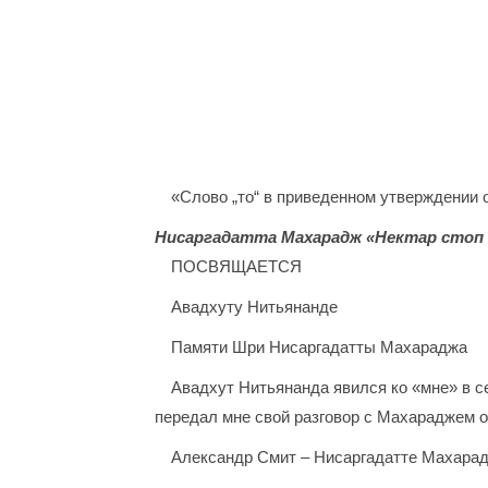
«Слово „то“ в приведенном утверждении о
Нисаргадатта Махарадж «Нектар стоп 
ПОСВЯЩАЕТСЯ
Авадхуту Нитьянанде
Памяти Шри Нисаргадатты Махараджа
Авадхут Нитьянанда явился ко «мне» в с
передал мне свой разговор с Махараджем о
Александр Смит – Нисаргадатте Махарад