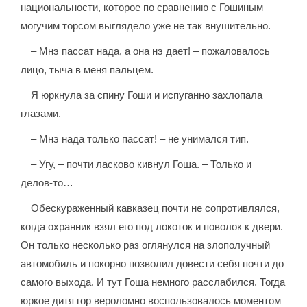
национальности, которое по сравнению с Гошиным
могучим торсом выглядело уже не так внушительно.
– Мнэ пассат нада, а она нэ дает! – пожаловалось
лицо, тыча в меня пальцем.
Я юркнула за спину Гоши и испуганно захлопала
глазами.
– Мнэ нада только пассат! – не унимался тип.
– Угу, – почти ласково кивнул Гоша. – Только и
делов-то…
Обескураженный кавказец почти не сопротивлялся,
когда охранник взял его под локоток и поволок к двери.
Он только несколько раз оглянулся на злополучный
автомобиль и покорно позволил довести себя почти до
самого выхода. И тут Гоша немного расслабился. Тогда
юркое дитя гор вероломно воспользовалось моментом