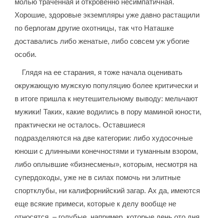
молью траченная и откровенно несимпатичная.
Хорошие, здоровые экземпляры уже давно растащили
по берлогам другие охотницы, так что Наташке
доставались либо женатые, либо совсем уж убогие
особи.
Глядя на ее старания, я тоже начала оценивать
окружающую мужскую популяцию более критически и
в итоге пришла к неутешительному выводу: мельчают
мужики! Таких, какие водились в пору маминой юности,
практически не осталось. Оставшиеся
подразделяются на две категории: либо худосочные
юноши с длинными конечностями и туманным взором,
либо оплывшие «бизнесмены», которым, несмотря на
супердоходы, уже не в силах помочь ни элитные
спортклубы, ни калифорнийский загар. Ах да, имеются
еще всякие примеси, которые к делу вообще не
относятся, – голубые, например, которые день ото дня