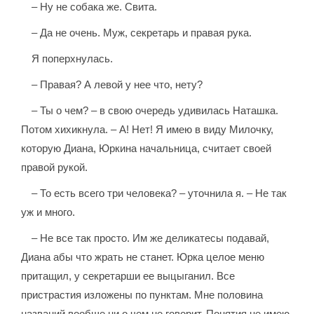
– Ну не собака же. Свита.
– Да не очень. Муж, секретарь и правая рука.
Я поперхнулась.
– Правая? А левой у нее что, нету?
– Ты о чем? – в свою очередь удивилась Наташка.
Потом хихикнула. – А! Нет! Я имею в виду Милочку,
которую Диана, Юркина начальница, считает своей
правой рукой.
– То есть всего три человека? – уточнила я. – Не так
уж и много.
– Не все так просто. Им же деликатесы подавай,
Диана абы что жрать не станет. Юрка целое меню
притащил, у секретарши ее выцыганил. Все
пристрастия изложены по пунктам. Мне половина
названий вообще ни о чем не говорит. Понятия не имею,