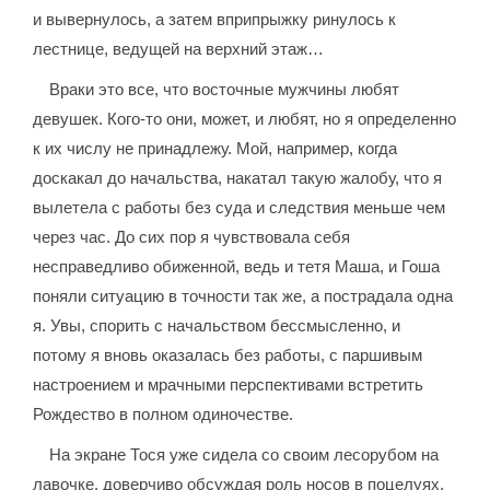
и вывернулось, а затем вприпрыжку ринулось к
лестнице, ведущей на верхний этаж…
Враки это все, что восточные мужчины любят
девушек. Кого-то они, может, и любят, но я определенно
к их числу не принадлежу. Мой, например, когда
доскакал до начальства, накатал такую жалобу, что я
вылетела с работы без суда и следствия меньше чем
через час. До сих пор я чувствовала себя
несправедливо обиженной, ведь и тетя Маша, и Гоша
поняли ситуацию в точности так же, а пострадала одна
я. Увы, спорить с начальством бессмысленно, и
потому я вновь оказалась без работы, с паршивым
настроением и мрачными перспективами встретить
Рождество в полном одиночестве.
На экране Тося уже сидела со своим лесорубом на
лавочке, доверчиво обсуждая роль носов в поцелуях,