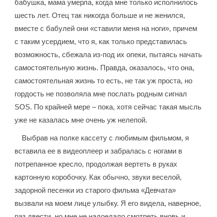
бабушка, мама умерла, когда мне только исполнилось
шесть лет. Отец так никогда больше и не женился,
вместе с бабулей они «ставили меня на ноги», причем
с таким усердием, что я, как только представилась
возможность, сбежала из-под их опеки, пытаясь начать
самостоятельную жизнь. Правда, оказалось, что она,
самостоятельная жизнь то есть, не так уж проста, но
гордость не позволяла мне послать родным сигнал
SOS. По крайней мере – пока, хотя сейчас такая мысль
уже не казалась мне очень уж нелепой.
Выбрав на полке кассету с любимым фильмом, я
вставила ее в видеоплеер и забралась с ногами в
потрепанное кресло, продолжая вертеть в руках
картонную коробочку. Как обычно, звуки веселой,
задорной песенки из старого фильма «Девчата»
вызвали на моем лице улыбку. Я его видела, наверное,
раз двести, но мне не надоедало смотреть вновь и