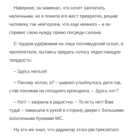
Наверное, он намекал, что хочет заплатить
наличными, но я поняла его жест превратно, решив:
человеку так невтерпеж, что еще немного – и он
справит свою нужду прямо посреди салона.
С трудом удерживая на лице голливудский оскал, я
пролепетала, пытаясь придать голосу недостающую
твердость:
– Здесь нельзя!
– Пачэму нэлзя, а? – широко улыбнулось дитя гор,
став похожим на голодного крокодила. – Здэсь нэт?
– Нэт! – заорала я радостно. – То есть нет! Вам
туда! – замахала я рукой в сторону двери с большими
золочеными буквами WC.
Ну кто же знал, что радиатор этого растреклятого