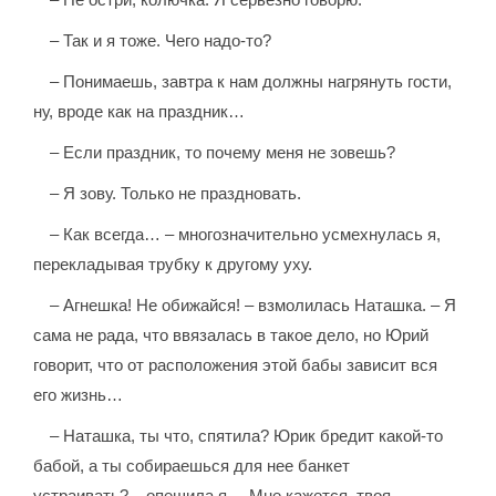
– Так и я тоже. Чего надо-то?
– Понимаешь, завтра к нам должны нагрянуть гости,
ну, вроде как на праздник…
– Если праздник, то почему меня не зовешь?
– Я зову. Только не праздновать.
– Как всегда… – многозначительно усмехнулась я,
перекладывая трубку к другому уху.
– Агнешка! Не обижайся! – взмолилась Наташка. – Я
сама не рада, что ввязалась в такое дело, но Юрий
говорит, что от расположения этой бабы зависит вся
его жизнь…
– Наташка, ты что, спятила? Юрик бредит какой-то
бабой, а ты собираешься для нее банкет
устраивать? – опешила я. – Мне кажется, твоя