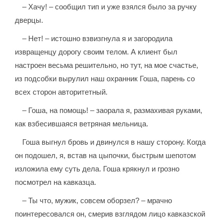
– Хачу! – сообщил тип и уже взялся было за ручку
дверцы.
– Нет! – истошно взвизгнула я и загородила
извращенцу дорогу своим телом. А клиент был
настроен весьма решительно, но тут, на мое счастье,
из подсобки вырулил наш охранник Гоша, парень со
всех сторон авторитетный.
– Гоша, на помощь! – заорала я, размахивая руками,
как взбесившаяся ветряная мельница.
Гоша выгнул бровь и двинулся в нашу сторону. Когда
он подошел, я, встав на цыпочки, быстрым шепотом
изложила ему суть дела. Гоша крякнул и грозно
посмотрел на кавказца.
– Ты что, мужик, совсем оборзел? – мрачно
поинтересовался он, смерив взглядом лицо кавказской