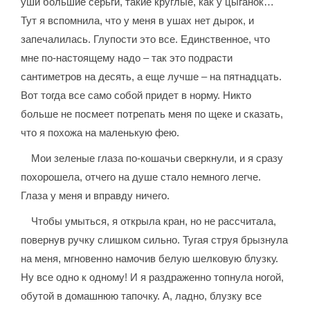
уши большие серьги, такие круглые, как у цыганок…
Тут я вспомнила, что у меня в ушах нет дырок, и
запечалилась. Глупости это все. Единственное, что
мне по-настоящему надо – так это подрасти
сантиметров на десять, а еще лучше – на пятнадцать.
Вот тогда все само собой придет в норму. Никто
больше не посмеет потрепать меня по щеке и сказать,
что я похожа на маленькую фею.
Мои зеленые глаза по-кошачьи сверкнули, и я сразу
похорошела, отчего на душе стало немного легче.
Глаза у меня и вправду ничего.
Чтобы умыться, я открыла кран, но не рассчитала,
повернув ручку слишком сильно. Тугая струя брызнула
на меня, мгновенно намочив белую шелковую блузку.
Ну все одно к одному! И я раздраженно топнула ногой,
обутой в домашнюю тапочку. А, ладно, блузку все