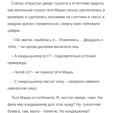
Сквозь открытую дверь туалета я отчетливо видела,
как маленькие глазки тети Маши сильно увеличились в
размерах и сделались похожими на счетчики в такси, в
каждом зрачке стремительно, сверху вниз побежали
цифры.
– Ой, милок, ошиблась я… Извиняюсь… Двадцать с
тебя, – на одном дыхании выпалила она.
– А кандыцыонэр ест? – подозрительно уточнил
привереда.
– Чегой-то? – не поняла тетя Маша.
– С кандыцыонэр пассат хачу, – капризно заявило
кавказское лицо.
Тетя Маша остолбенела. Я, честно говоря, тоже. На
фига ему кондиционер для этих нужд? Ну, туалетная
бумага, там, мыло – понятно. Но кондиционер?