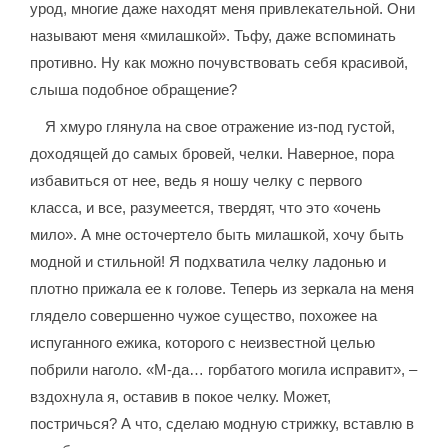
урод, многие даже находят меня привлекательной. Они
называют меня «милашкой». Тьфу, даже вспоминать
противно. Ну как можно почувствовать себя красивой,
слыша подобное обращение?
Я хмуро глянула на свое отражение из-под густой,
доходящей до самых бровей, челки. Наверное, пора
избавиться от нее, ведь я ношу челку с первого
класса, и все, разумеется, твердят, что это «очень
мило». А мне осточертело быть милашкой, хочу быть
модной и стильной! Я подхватила челку ладонью и
плотно прижала ее к голове. Теперь из зеркала на меня
глядело совершенно чужое существо, похожее на
испуганного ежика, которого с неизвестной целью
побрили наголо. «М-да… горбатого могила исправит», –
вздохнула я, оставив в покое челку. Может,
постричься? А что, сделаю модную стрижку, вставлю в