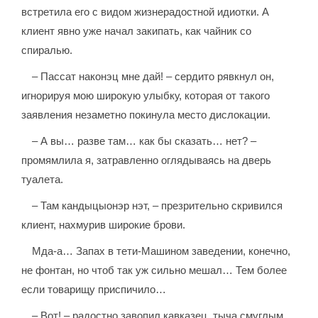
встретила его с видом жизнерадостной идиотки. А
клиент явно уже начал закипать, как чайник со
спиралью.
– Пассат наконэц мне дай! – сердито рявкнул он,
игнорируя мою широкую улыбку, которая от такого
заявления незаметно покинула место дислокации.
– А вы… разве там… как бы сказать… нет? –
промямлила я, затравленно оглядываясь на дверь
туалета.
– Там кандыцыонэр нэт, – презрительно скривился
клиент, нахмурив широкие брови.
Мда-а… Запах в тети-Машином заведении, конечно,
не фонтан, но чтоб так уж сильно мешал… Тем более
если товарищу приспичило…
– Вот! – радостно завопил кавказец, тыча смуглым