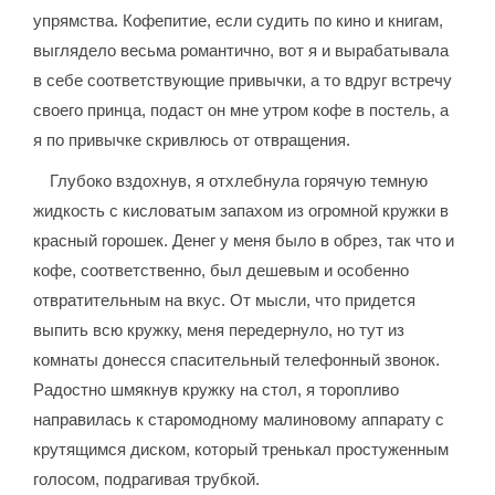
упрямства. Кофепитие, если судить по кино и книгам,
выглядело весьма романтично, вот я и вырабатывала
в себе соответствующие привычки, а то вдруг встречу
своего принца, подаст он мне утром кофе в постель, а
я по привычке скривлюсь от отвращения.
Глубоко вздохнув, я отхлебнула горячую темную
жидкость с кисловатым запахом из огромной кружки в
красный горошек. Денег у меня было в обрез, так что и
кофе, соответственно, был дешевым и особенно
отвратительным на вкус. От мысли, что придется
выпить всю кружку, меня передернуло, но тут из
комнаты донесся спасительный телефонный звонок.
Радостно шмякнув кружку на стол, я торопливо
направилась к старомодному малиновому аппарату с
крутящимся диском, который тренькал простуженным
голосом, подрагивая трубкой.