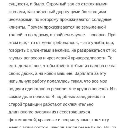
сущности, и было. Огромный зал со стеклянными
стенами, заставленный дорогущими блестящими
иномарками, по которому прохаживаются солидные
клиенты. Причем прохаживаются не взмыленной
толпой, а по одному, в крайнем случае – попарно. При
этом все, что от меня требовалось, – это улыбаться,
говорить с клиентами вежливо, не раздражаться от их
глупых вопросов и чрезмерной привередливости. То
есть делать все, чтобы клиент отбыл из салона не на
своих двоих, а на новой машине. Зарплата за эту
непыльную работу полагалась такая, что все мои
подруги единогласно решили: мне крупно повезло. И в
самом деле повезло. В подобных заведениях по
старой традиции работают исключительно
длинноногие русалки из несостоявшихся
фотомоделей, красивые и неприступные, так что у
меня с моим ростом шансов вроде бы не было. Но, по