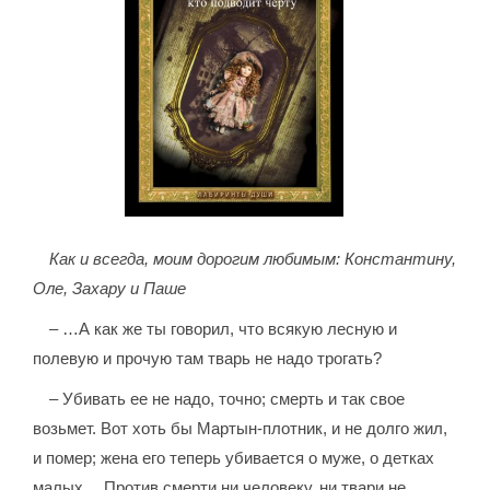
Как и всегда, моим дорогим любимым: Константину,
Оле, Захару и Паше
– …А как же ты говорил, что всякую лесную и
полевую и прочую там тварь не надо трогать?
– Убивать ее не надо, точно; смерть и так свое
возьмет. Вот хоть бы Мартын-плотник, и не долго жил,
и помер; жена его теперь убивается о муже, о детках
малых… Против смерти ни человеку, ни твари не