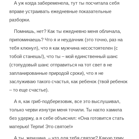
А уж когда забеременела, тут ты посчитала себя
вправе устраивать ежедневные показательные
разборки.
Помнишь, нет? Как ты ежедневно меня обличала,
припоминаешь? Что я и неудачник (это точно, раз на
тебя клюнул), что я как мужчина несостоятелен (с
тобой станешь!), что ты – мой единственный шанс
(стопудовый шанс отправиться на тот свет в не
запланированные природой сроки), что я не
заслуживаю такого счастья, как ребенок (твой ребенок
– то еще счастье).
А я, как гриб-подберезовик, все это выслушивал,
только черви изнутри меня точили. Ты нагло хамила
без удержу, а я себе объяснял: «Она готовится стать
матерью! Терпи! Это святое!»
А ты, женщина, – что для тебя святое? Какую тему