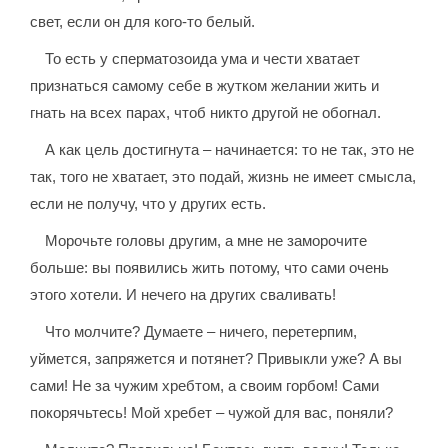
свет, если он для кого-то белый.
То есть у сперматозоида ума и чести хватает
признаться самому себе в жутком желании жить и
гнать на всех парах, чтоб никто другой не обогнал.
А как цель достигнута – начинается: то не так, это не
так, того не хватает, это подай, жизнь не имеет смысла,
если не получу, что у других есть.
Морочьте головы другим, а мне не заморочите
больше: вы появились жить потому, что сами очень
этого хотели. И нечего на других сваливать!
Что молчите? Думаете – ничего, перетерпим,
уймется, запряжется и потянет? Привыкли уже? А вы
сами! Не за чужим хребтом, а своим горбом! Сами
покорячьтесь! Мой хребет – чужой для вас, поняли?