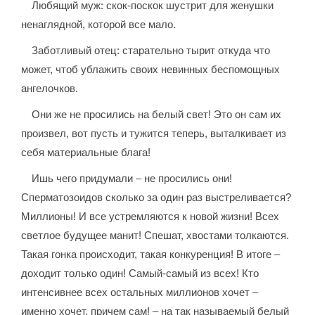
Любящий муж: скок-поскок шустрит для женушки
ненаглядной, которой все мало.
Заботливый отец: старательно тырит откуда что
может, чтоб ублажить своих невинных беспомощных
ангелочков.
Они же не просились на белый свет! Это он сам их
произвел, вот пусть и тужится теперь, выталкивает из
себя материальные блага!
Ишь чего придумали – не просились они!
Сперматозоидов сколько за один раз выстреливается?
Миллионы! И все устремляются к новой жизни! Всех
светлое будущее манит! Спешат, хвостами толкаются.
Такая гонка происходит, такая конкуренция! В итоге –
доходит только один! Самый-самый из всех! Кто
интенсивнее всех остальных миллионов хочет –
именно хочет, причем сам! – на так называемый белый