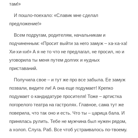
там!»
И пошло-поехало: «Славик мне сделал
предложение!»
Всем подругам, родителям, начальникам и
подчиненным: «Просит выйти за него замуж – ха-ха-ха!
Хи-хи-хи!» А я не то что не предлагал, не просил, но и
уговорила ты меня путем долгих и нудных
приставаний.
Получила свое – и тут же про все забыла. Ее замуж
позвали, видите ли! А она еще подумает! Крепко
подумает о кандидатуре просителя! Тоже – артистка
погорелого театра на гастролях. Главное, сама тут же
поверила, что так оно и есть. Что ты – царица бала. И
принялась рулить. Тебе не мужчина был нужен рядом,
а холоп. Слуга. Раб. Все чтоб устраивалось по-твоему.