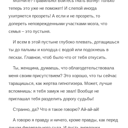
Молчите? Правильно! Боитесь гнать волну! Только
теперь это уже не поможет! И слепой иногда
ухитряется прозреть! А если и не прозреть, то
допереть неповрежденными участками мозга, что
семья – это пустыня.
И всем в этой пустыне глубоко плевать, дотащишься
ты до пальмы и колодца с водой или подохнешь в
песках. Главное, чтоб было что от тебя откусить.
Ты, женщина, думаешь, что облагодетельствовала
меня своим присутствием? Это хорошо, что ты сейчас
таращишься, как жертва гипнотизера. Может, лучше
вспомнишь: я тебя замуж не звал! Вообще не
приглашал тебя разделить дорогу судьбы!
Странно, да? Что я такое говорю? Ай-ай-ай!
А говорю я правду и ничего, кроме правды, как перед
лицом федерального суда. И пусть ангелочки