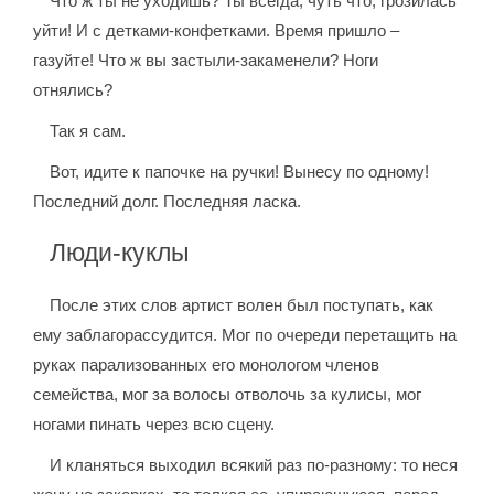
Что ж ты не уходишь? Ты всегда, чуть что, грозилась
уйти! И с детками-конфетками. Время пришло –
газуйте! Что ж вы застыли-закаменели? Ноги
отнялись?
Так я сам.
Вот, идите к папочке на ручки! Вынесу по одному!
Последний долг. Последняя ласка.
Люди-куклы
После этих слов артист волен был поступать, как
ему заблагорассудится. Мог по очереди перетащить на
руках парализованных его монологом членов
семейства, мог за волосы отволочь за кулисы, мог
ногами пинать через всю сцену.
И кланяться выходил всякий раз по-разному: то неся