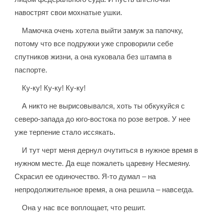
навострят свои мохнатые ушки.
Мамочка очень хотела выйти замуж за папочку,
потому что все подружки уже спроворили себе
спутников жизни, а она куковала без штампа в
паспорте.
Ку-ку! Ку-ку! Ку-ку!
А никто не вырисовывался, хоть ты обкукуйся с
северо-запада до юго-востока по розе ветров. У нее
уже терпение стало иссякать.
И тут черт меня дернул очутиться в нужное время в
нужном месте. Да еще пожалеть царевну Несмеяну.
Скрасил ее одиночество. Я-то думал – на
непродолжительное время, а она решила – навсегда.
Она у нас все воплощает, что решит.