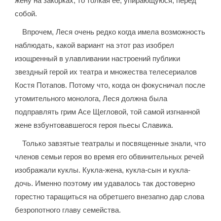
жену на закорках, то толкая ее, упирающуюся, перед
собой.
Впрочем, Леся очень редко когда имела возможность
наблюдать, какой вариант на этот раз изобрел
изощренный в улавливании настроений публики
звездный герой их театра и множества телесериалов
Костя Потапов. Потому что, когда он фокусничал после
утомительного монолога, Леся должна была
подправлять грим Асе Щегловой, той самой изгнанной
жене взбунтовавшегося героя пьесы Славика.
Только завзятые театралы и посвященные знали, что
членов семьи героя во время его обвинительных речей
изображали куклы. Кукла-жена, кукла-сын и кукла-
дочь. Именно поэтому им удавалось так достоверно
горестно таращиться на обретшего внезапно дар слова
безропотного главу семейства.