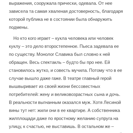
выражения, сооружала прически, одевала. От нее
зависела та самая хваленая достоверность, благодаря
которой публика не в состоянии была обнаружить
подмены.
Но кто кого играет – кукла человека или человек
куклу – это дело второстепенное. Пьеса задевала ее
по существу. Монолог Славика был словно к ней
обращен. Весь спектакль – будто бы про нее. Ей
становилось жутко, и совесть мучила. Потому что в ее
случае вышло даже гаже. В театре главный герой
вышвыривает из своей жизни бессовестных
потребителей: жену и великовозрастных сына и дочь.
В реальности выгнанным оказался муж. Хотя Лесиной
вины тут нет: жили они в ее квартире. А собственника
жилплощади даже по яростному желанию супруга на
улицу, к счастью, не выставишь. В остальном же –