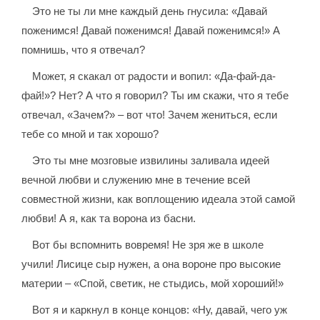
Это не ты ли мне каждый день гнусила: «Давай
поженимся! Давай поженимся! Давай поженимся!» А
помнишь, что я отвечал?
Может, я скакал от радости и вопил: «Да-фай-да-
фай!»? Нет? А что я говорил? Ты им скажи, что я тебе
отвечал, «Зачем?» – вот что! Зачем жениться, если
тебе со мной и так хорошо?
Это ты мне мозговые извилины заливала идеей
вечной любви и служению мне в течение всей
совместной жизни, как воплощению идеала этой самой
любви! А я, как та ворона из басни.
Вот бы вспомнить вовремя! Не зря же в школе
учили! Лисице сыр нужен, а она вороне про высокие
материи – «Спой, светик, не стыдись, мой хороший!»
Вот я и каркнул в конце концов: «Ну, давай, чего уж