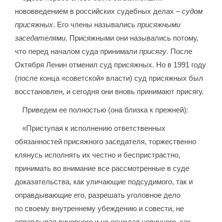
нововведением в российских судебных делах –
судом
присяжных
. Его члены назывались
присяжными
заседателями
. Присяжными они назывались потому,
что перед началом суда принимали
присягу
. После
Октября Ленин отменил суд присяжных. Но в 1991 году
(после конца «советской» власти) суд присяжных был
восстановлен, и сегодня они вновь принимают присягу.
Приведем ее полностью (она близка к прежней):
«Приступая к исполнению ответственных
обязанностей присяжного заседателя, торжественно
клянусь исполнять их честно и беспристрастно,
принимать во внимание все рассмотренные в суде
доказательства, как уличающие подсудимого, так и
оправдывающие его, разрешать уголовное дело
по своему внутреннему убеждению и совести, не
оправдывая виновного и не осуждая невинного, как