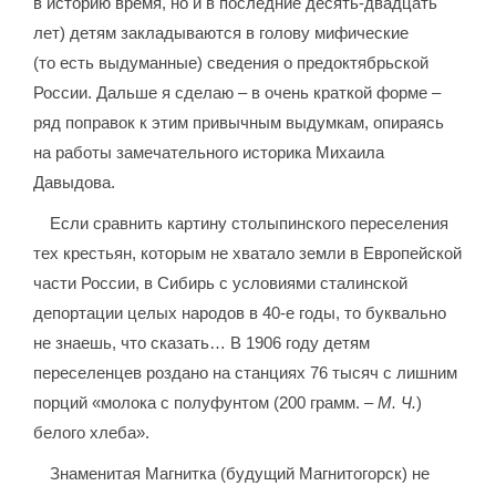
в историю время, но и в последние десять-двадцать
лет) детям закладываются в голову мифические
(то есть выдуманные) сведения о предоктябрьской
России. Дальше я сделаю – в очень краткой форме –
ряд поправок к этим привычным выдумкам, опираясь
на работы замечательного историка Михаила
Давыдова.
Если сравнить картину столыпинского переселения
тех крестьян, которым не хватало земли в Европейской
части России, в Сибирь с условиями сталинской
депортации целых народов в 40-е годы, то буквально
не знаешь, что сказать… В 1906 году детям
переселенцев роздано на станциях 76 тысяч с лишним
порций «молока с полуфунтом (200 грамм. –
М. Ч.
)
белого хлеба».
Знаменитая Магнитка (будущий Магнитогорск) не