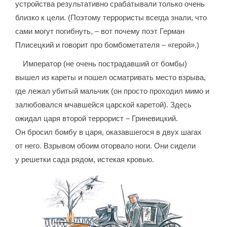
устройства результативно срабатывали только очень
близко к цели. (Поэтому террористы всегда знали, что
сами могут погибнуть, – вот почему поэт Герман
Плисецкий и говорит про бомбометателя – «герой».)
Император (не очень пострадавший от бомбы)
вышел из кареты и пошел осматривать место взрыва,
где лежал убитый мальчик (он просто проходил мимо и
залюбовался мчавшейся царской каретой). Здесь
ожидал царя второй террорист – Гриневицкий.
Он бросил бомбу в царя, оказавшегося в двух шагах
от него. Взрывом обоим оторвало ноги. Они сидели
у решетки сада рядом, истекая кровью.