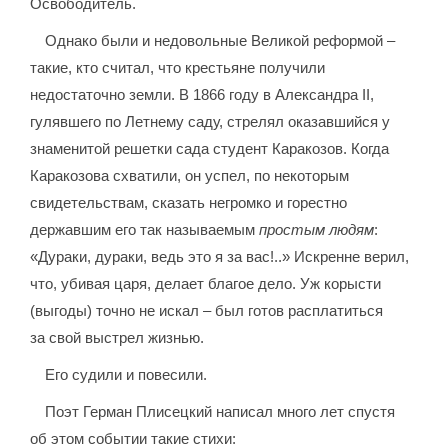
Освободитель.
Однако были и недовольные Великой реформой –
такие, кто считал, что крестьяне получили
недостаточно земли. В 1866 году в Александра II,
гулявшего по Летнему саду, стрелял оказавшийся у
знаменитой решетки сада студент Каракозов. Когда
Каракозова схватили, он успел, по некоторым
свидетельствам, сказать негромко и горестно
державшим его так называемым
простым людям
:
«Дураки, дураки, ведь это я за вас!..» Искренне верил,
что, убивая царя, делает благое дело. Уж корысти
(выгоды) точно не искал – был готов расплатиться
за свой выстрел жизнью.
Его судили и повесили.
Поэт Герман Плисецкий написал много лет спустя
об этом событии такие стихи: