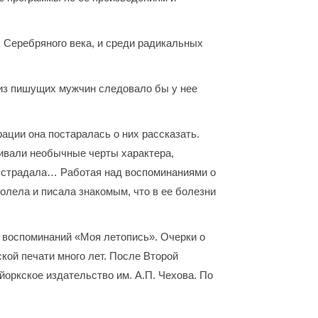
 Серебряного века, и среди радикальных
м из пишущих мужчин следовало бы у нее
ации она постаралась о них рассказать.
кивали необычные черты характера,
го страдала… Работая над воспоминаниями о
олела и писала знакомым, что в ее болезни
 воспоминаний «Моя летопись». Очерки о
кой печати много лет. После Второй
йоркское издательство им. А.П. Чехова. По