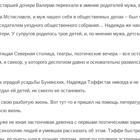
 старшей дочери Валерии переехали в имение родителей мужа, 
ка Мстиславля, и муж нашел себя в общественных делах – был
седателем уездного общественного собрания… Надежда же нахо
ери. У супругов родилось трое детей, и, по мнению мужа, дет
тящая Северная столица, театры, поэтические вечера – все оста
, и свекор, у которого деспотизм давно и основательно развил
 оградой усадьбы Бунинских, Надежда Тэффи так никогда и не 
тдал ей детей, не смогло ее остановить.
 свою разбитую жизнь. Вот тут-то и пришел на помощь литерат
всю жизнь.
 уже не юная застенчивая девочка с первыми поэтическими зари
ихологию людей и умевшая рассказать об этом. Тэффи быстро
ы, ее пьесы шли в лучших театрах, артисты готовили эстрадны