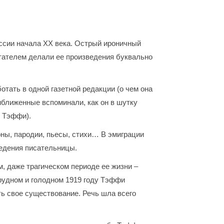
ссии начала XX века. Острый ироничный
итателем делали ее произведения буквально
тать в одной газетной редакции (о чем она
иближенные вспоминали, как он в шутку
в Тэффи).
ны, пародии, пьесы, стихи… В эмиграции
ведения писательницы.
, даже трагическом периоде ее жизни –
рудном и голодном 1919 году Тэффи
ь свое существование. Речь шла всего