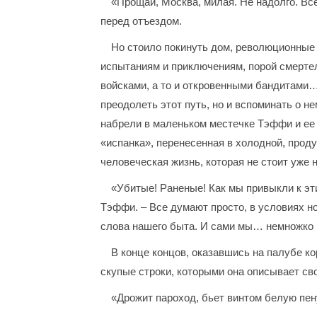
«Прощай, Москва, милая. Не надолго. Все
перед отъездом.
Но стоило покинуть дом, революционные 
испытаниям и приключениям, порой смерте
войсками, а то и откровенными бандитами
преодолеть этот путь, но и вспоминать о н
набрели в маленьком местечке Тэффи и ее 
«испанка», перенесенная в холодной, про
человеческая жизнь, которая не стоит уже
«Убитые! Раненые! Как мы привыкли к эти
Тэффи. – Все думают просто, в условиях но
слова нашего быта. И сами мы… немножко 
В конце концов, оказавшись на палубе 
скупые строки, которыми она описывает св
«Дрожит пароход, бьет винтом белую пену