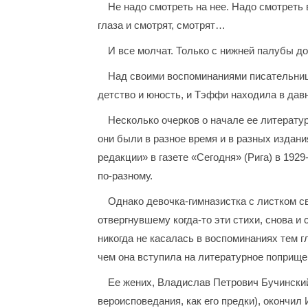
Не надо смотреть на нее. Надо смотреть
глаза и смотрят, смотрят…
И все молчат. Только с нижней палубы д
Над своими воспоминаниями писательница
детство и юность, и Тэффи находила в давн
Несколько очерков о начале ее литератур
они были в разное время и в разных издан
редакции» в газете «Сегодня» (Рига) в 192
по-разному.
Однако девочка-гимназистка с листком св
отвергнувшему когда-то эти стихи, снова и
никогда не касалась в воспоминаниях тем г
чем она вступила на литературное поприще
Ее жених, Владислав Петрович Бучинский
вероисповедания, как его предки), окончи