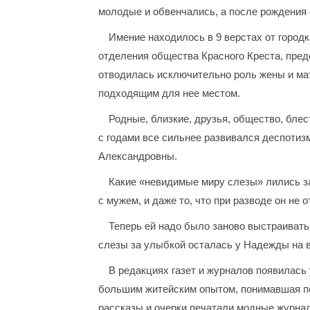
молодые и обвенчались, а после рождения
Имение находилось в 9 верстах от город
отделения общества Красного Креста, пред
отводилась исключительно роль жены и мат
подходящим для нее местом.
Родные, близкие, друзья, общество, блес
с годами все сильнее развивался деспотизм
Александровны.
Какие «невидимые миру слезы» лились за
с мужем, и даже то, что при разводе он не о
Теперь ей надо было заново выстраивать
слезы за улыбкой осталась у Надежды на 
В редакциях газет и журналов появилась
большим житейским опытом, понимавшая пс
рассказы и очерки печатали модные журнал