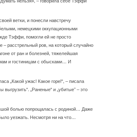
 думать нельзя», – говорила себе Тэффи
воей ветки, и понесли навстречу
 белыми, немецкими оккупационными
жде Тэффи, помогли ей не просто
ое – расстрельный ров, на который случайно
гоне от ран и болезней, тяжелейшая
омам и гостиницам с обысками… И
са „Какой ужас! Какое горе!“, – писала
 выгрузить“. „Раненые“ и „убитые" – это
ольшой болью попрощалась с родиной… Даже
было уезжать. Несмотря ни на что…