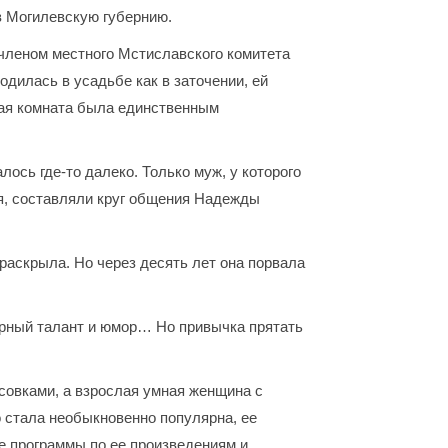
в Могилевскую губернию.
 членом местного Мстиславского комитета
дилась в усадьбе как в заточении, ей
ская комната была единственным
лось где-то далеко. Только муж, у которого
ся, составляли круг общения Надежды
раскрыла. Но через десять лет она порвала
урный талант и юмор… Но привычка прятать
совками, а взрослая умная женщина с
 стала необыкновенно популярна, ее
е программы по ее произведениям и