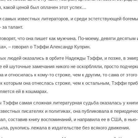
л, какой ценой был оплачен этот успех…
 самых известных литераторов, и среди эстетствующей богемы
 за талант.
 говорят, что она пишет как мужчина. По-моему, девяти десяты
ка», – говорил о Тэффи Александр Куприн.
ых людей оказались в орбите Надежды Тэффи, и позже, в эмигр
е ей шуточные замечания никого не оскорбляли, просто подчер
 и относилась к кому-то строже, чем к другим, то сама от это
к которым она отнеслась строже, чем к остальным, Тэффи приб
ляется ей в кошмарах.
ы Тэффи самая сложная литературная судьба оказалась у книги
известных писателях и политиках, она публиковала в периодичес
л, составив книгу воспоминаний, и направила ее в США, в нью-
ыла, рукопись лежала в издательстве без всякого движения.