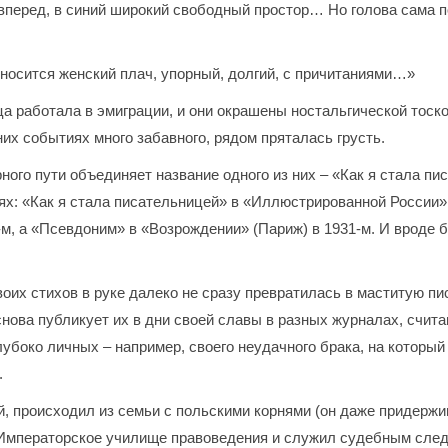
 вперед, в синий широкий свободный простор… Но голова сама 
оносится женский плач, упорный, долгий, с причитаниями…»
 работала в эмиграции, и они окрашены ностальгической тоск
их событиях много забавного, рядом пряталась грусть.
ного пути объединяет название одного из них – «Как я стала п
иях: «Как я стала писательницей» в «Иллюстрированной России»
9-м, а «Псевдоним» в «Возрождении» (Париж) в 1931-м. И вроде
оих стихов в руке далеко не сразу превратилась в маститую пис
 снова публикует их в дни своей славы в разных журналах, счи
лубоко личных – например, своего неудачного брака, на которы
.
, происходил из семьи с польскими корнями (он даже придержи
л Императорское училище правоведения и служил судебным следо