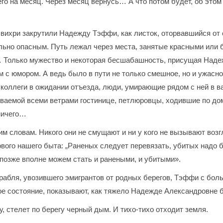
го на месяц. Через месяц вернусь… А что потом будет, об этом
вихри закрутили Надежду Тэффи, как листок, оторвавшийся от с
льно опасным. Путь лежал через места, занятые красными или
… Только мужество и некоторая бесшабашность, присущая Наде
ем с юмором. А ведь было в пути не только смешное, но и ужасн
коллеги в ожидании отъезда, люди, умирающие рядом с ней в ва
дуваемой всеми ветрами гостинице, петлюровцы, ходившие по д
 ничего…
м словам. Никого они не смущают и ни у кого не вызывают возгла
вого нашего быта: „Раненых следует перевязать, убитых надо бы
позже вполне можем стать и ранеными, и убитыми».
корабля, увозившего эмигрантов от родных берегов, Тэффи с б
ое состояние, показывают, как тяжело Надежде Александровне 
, стелет по берегу черный дым. И тихо-тихо отходит земля.