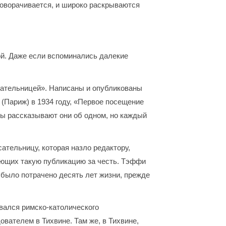
поворачивается, и широко раскрываются
ой. Даже если вспоминались далекие
исательницей». Написаны и опубликованы
 (Париж) в 1934 году, «Первое посещение
 бы рассказывают они об одном, но каждый
ательницу, которая назло редактору,
тающих такую публикацию за честь. Тэффи
й было потрачено десять лет жизни, прежде
вался римско-католического
вателем в Тихвине. Там же, в Тихвине,