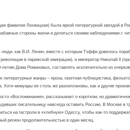
я фамилия Лохвицкая) была яркой литературной звездой в Ро
 забавные стороны жизни и делиться своими наблюдениями с ч
люди, как В.И. Ленин, вместе с которым Тэффи довелось порабо
революции в парижской эмиграции), и император Николай II (пр
0-летию Дома Романовых, составлять исключительно из очерко
литературные жанры – проза, газетная публицистика, фельето
. Хотя мемуары ее столь же разноплановы, как и другие произ
сто «Воспоминания», рассказывает о коротком, но драматичном
удивших писательницу навсегда оставить Россию. В Москве в т
ться на гастроли в «хлебную» Одессу, чтобы как-то поддержат
ный регион продолжительностью в один месяц.